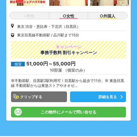
×男性
○女性
○外国人
東京 渋谷・恵比寿・下北沢（目黒区）
東京目黒線不動前駅
品川駅まで15分
キャンペーン
事務手数料 割引キャンペーン
51,000円～55,000円
個室
10部屋 （個室のみ）
🌸不動前駅、目黒駅2駅利用可！目黒駅から徒歩で11分。🌸 東急目黒
線 不動前駅からは東急ストアやオオゼ…
クリップ
詳細を見る
この物件にメールで問い合せる