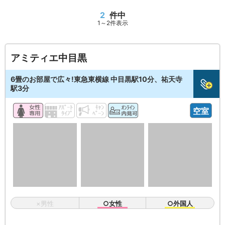
2
件中
1～2件表示
アミティエ中目黒
6畳のお部屋で広々!東急東横線 中目黒駅10分、祐天寺
駅3分
空室
×男性
○女性
○外国人