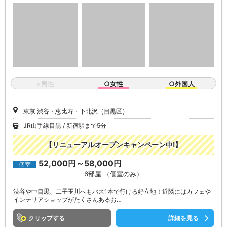
×男性
○女性
○外国人
東京 渋谷・恵比寿・下北沢（目黒区）
JR山手線目黒
新宿駅まで5分
【リニューアルオープンキャンペーン中!】
52,000円～58,000円
個室
6部屋 （個室のみ）
渋谷や中目黒、二子玉川へもバス1本で行ける好立地！近隣にはカフェや
インテリアショップがたくさんあるお…
クリップ
詳細を見る