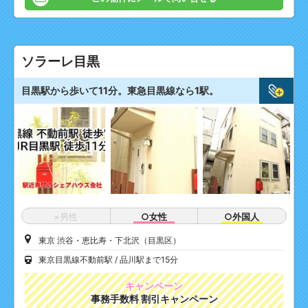
ソラーレ目黒
目黒駅から歩いて11分。東急目黒線なら1駅。
×男性
○女性
○外国人
東京 渋谷・恵比寿・下北沢（目黒区）
東京目黒線不動前駅
品川駅まで15分
キャンペーン
事務手数料 割引キャンペーン