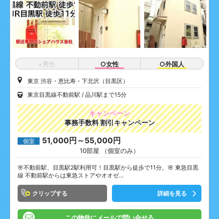
×男性
○女性
○外国人
東京 渋谷・恵比寿・下北沢（目黒区）
東京目黒線不動前駅
品川駅まで15分
キャンペーン
事務手数料 割引キャンペーン
51,000円～55,000円
個室
10部屋 （個室のみ）
🌸不動前駅、目黒駅2駅利用可！目黒駅から徒歩で11分。🌸 東急目黒
線 不動前駅からは東急ストアやオオゼ…
クリップ
詳細を見る
この物件にメールで問い合せる