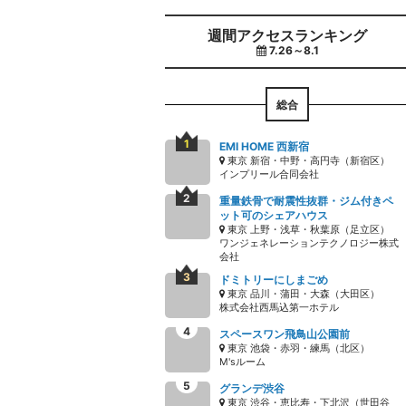
週間アクセスランキング
7.26～8.1
総合
EMI HOME 西新宿
東京 新宿・中野・高円寺（新宿区）
インプリール合同会社
重量鉄骨で耐震性抜群・ジム付きペ
ット可のシェアハウス
東京 上野・浅草・秋葉原（足立区）
ワンジェネレーションテクノロジー株式
会社
ドミトリーにしまごめ
東京 品川・蒲田・大森（大田区）
株式会社西馬込第一ホテル
スペースワン飛鳥山公園前
東京 池袋・赤羽・練馬（北区）
M'sルーム
グランデ渋谷
東京 渋谷・恵比寿・下北沢（世田谷