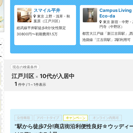
スマイル平井
Campus Living
Eco-da
東京 上野・浅草・秋
葉原（江戸川区）
東京 新宿・中野・
円寺（中野区）
総武線平井駅徒歩8分!女性限定
都営大江戸線「新江古田駅」,
30800円〜初期費用1.5万
池袋線「江古田駅」2駅利用可
現在の検索条件
江戸川区
10代が入居中
1
件中 / 1～1件表示
“駅から徒歩7分!商店街沿利便性良好☆ウッディ