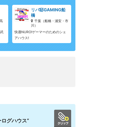
リバ邸GAMING船
橋
高
千葉（船橋・浦安・市
川）
西武
快適NURO!ゲーマーのためのシェ
アハウス!
ーログハウス”