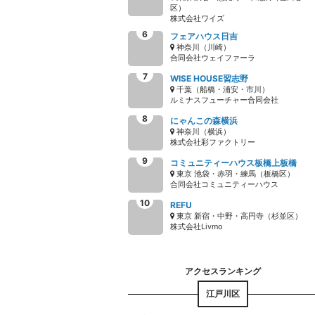
区）
株式会社ワイズ
フェアハウス日吉
神奈川（川崎）
合同会社ウェイファーラ
WISE HOUSE習志野
千葉（船橋・浦安・市川）
ルミナスフューチャー合同会社
にゃんこの森横浜
神奈川（横浜）
株式会社彩ファクトリー
コミュニティーハウス板橋上板橋
東京 池袋・赤羽・練馬（板橋区）
合同会社コミュニティーハウス
REFU
東京 新宿・中野・高円寺（杉並区）
株式会社Livmo
江戸川区