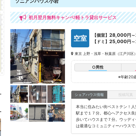
ソニアンハウス小岩
初月翌月無料キャンペ!軽トラ貸出サービス
28,000
【個室】
円～
空室
25,000
【ドミ】
円～
東京 上野・浅草・秋葉原（江戸川区
○男性
※年齢20
シェアハウス情報
投稿写真
本当に住みたい街ベストテン！人
駅まで１７分。都心へアクセス良
歩いてハウスまで７分。ウッディ
は最適なコミュニティーハウスで