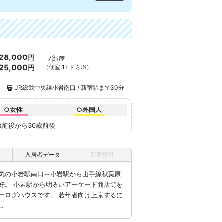
28,000
円
7部屋
25,000
円
（個室:1+ドミ:6）
）
JR総武中央線小岩南口 / 新宿駅まで30分
○女性
○外国人
歳前後から30歳前後
入居者データ
新着情報
気の小岩駅南口～小岩駅から山手線秋葉原
好。 小岩駅から明るいアーケード商店街を
ーログハウスです。 若年者向け上京するに
…