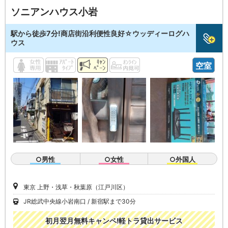
ソニアンハウス小岩
駅から徒歩7分!商店街沿利便性良好☆ウッディーログハ
ウス
空室
○男性
○女性
○外国人
東京 上野・浅草・秋葉原（江戸川区）
JR総武中央線小岩南口
新宿駅まで30分
初月翌月無料キャンペ!軽トラ貸出サービス