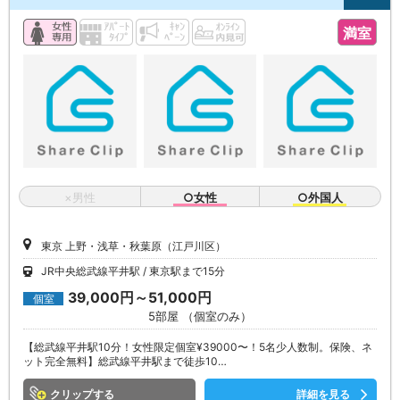
満室
×男性
○女性
○外国人
東京 上野・浅草・秋葉原（江戸川区）
JR中央総武線平井駅
東京駅まで15分
39,000円～51,000円
個室
5部屋 （個室のみ）
【総武線平井駅10分！女性限定個室¥39000〜！5名少人数制。保険、ネ
ット完全無料】総武線平井駅まで徒歩10…
クリップ
詳細を見る