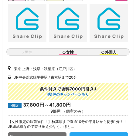
×男性
○女性
○外国人
東京 上野・浅草・秋葉原（江戸川区）
JR中央総武線平井駅
東京駅まで20分
条件付きで賃料7000円引き♪
他1件のキャンペーンあり
37,800円～41,800円
個室
9部屋 （個室のみ）
【女性限定の駅前物件！】秋葉原まで直通10分の平井駅から徒歩1分！！
JR総武線なので乗り換え少なく、ほと…