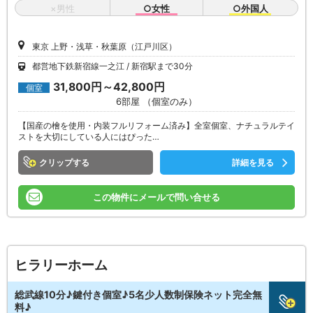
×男性
○女性
○外国人
東京 上野・浅草・秋葉原（江戸川区）
都営地下鉄新宿線一之江
新宿駅まで30分
31,800円～42,800円
個室
6部屋 （個室のみ）
【国産の檜を使用・内装フルリフォーム済み】全室個室、ナチュラルテイ
ストを大切にしている人にはぴった…
クリップ
詳細を見る
この物件にメールで問い合せる
ヒラリーホーム
総武線10分♪鍵付き個室♪5名少人数制保険ネット完全無
料♪