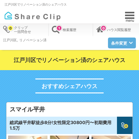
江戸川区でリノベーション済のシェアハウス
menu
クリップ
0
1
0
検索履歴
ハウス閲覧履歴
一括問合せ
江戸川区
リノベーション済
条件変更
江戸川区でリノベーション済のシェアハウス
おすすめシェアハウス
スマイル平井
総武線平井駅徒歩8分!女性限定30800円〜初期費用
1.5万