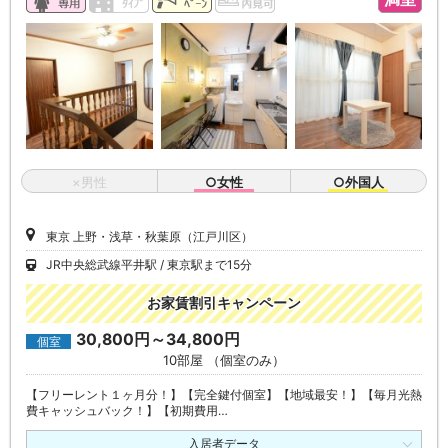
×男性
○女性
○外国人
東京 上野・浅草・秋葉原（江戸川区）
JR中央総武線平井駅
東京駅まで15分
お家賃割引キャンペーン
30,800円～34,800円
個室
10部屋 （個室のみ）
【フリーレント１ヶ月分！】【完全鍵付個室】【地域最安！】【毎月光熱
費キャッシュバック！】【初期費用…
入居者データ