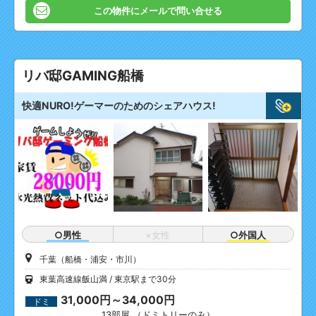
この物件にメールで問い合せる
リバ邸GAMING船橋
快適NURO!ゲーマーのためのシェアハウス!
○男性
×女性
○外国人
千葉（船橋・浦安・市川）
東葉高速線飯山満
東京駅まで30分
31,000円～34,000円
ドミ
13部屋 （ドミトリーのみ）