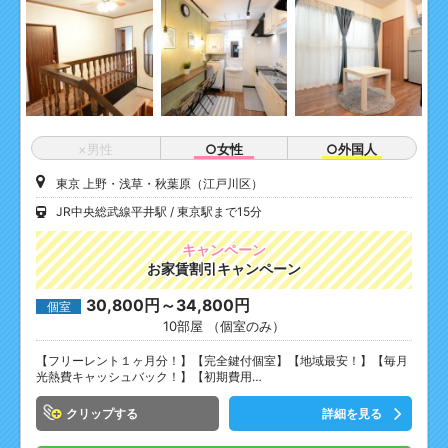
×男性
○女性
○外国人
東京 上野・浅草・秋葉原（江戸川区）
JR中央総武線平井駅
東京駅まで15分
キャンペーン
お家賃割引キャンペーン
30,800円～34,800円
個室
10部屋 （個室のみ）
【フリーレント１ヶ月分！】【完全鍵付個室】【地域最安！】【毎月
光熱費キャッシュバック！】【初期費用…
クリップ
詳細を見る