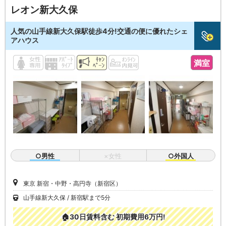
レオン新大久保
人気の山手線新大久保駅徒歩4分!交通の便に優れたシェ
アハウス
満室
○男性
×女性
○外国人
東京 新宿・中野・高円寺（新宿区）
山手線新大久保
新宿駅まで5分
🏠30日賃料含む 初期費用6万円!