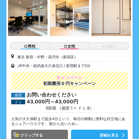
○男性
○女性
×外国人
東京 新宿・中野・高円寺（新宿区）
JR中央・総武線大久保北口
新宿駅まで5分
キャンペーン
初期費用 0 円キャンペーン
お問い合わせください
個室
43,000円～43,000円
ドミ
9部屋 （個室:1 + ドミ:8）
人気の大久保駅まで徒歩4分という、毎日の移動に便利な好立地にあ
るシェアハウスです。 駅から近いため…
クリップ
詳細を見る