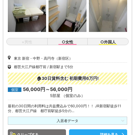
×男性
○女性
○外国人
東京 新宿・中野・高円寺（新宿区）
都営大江戸線都庁前
新宿駅まで5分
🏠30日賃料含む 初期費用6万円!
56,000円～56,000円
個室
5部屋 （個室のみ）
最初の30日間の利用料は共益費込みで60,000円！！ JR新宿駅徒歩11
分、都営大江戸線 都庁前駅徒歩5分の…
入居者データ
クリップ
詳細を見る