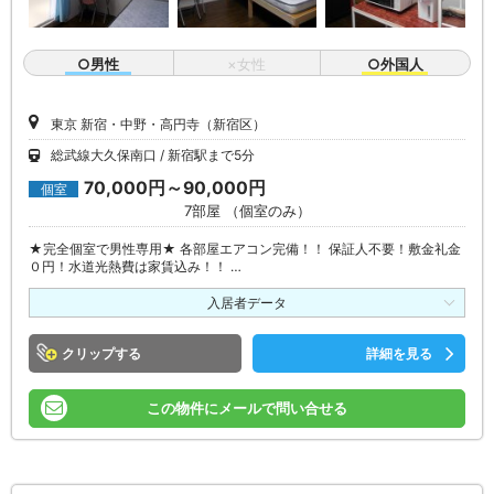
○男性
×女性
○外国人
東京 新宿・中野・高円寺（新宿区）
総武線大久保南口
新宿駅まで5分
70,000円～90,000円
個室
7部屋 （個室のみ）
★完全個室で男性専用★ 各部屋エアコン完備！！ 保証人不要！敷金礼金
０円！水道光熱費は家賃込み！！ …
入居者データ
クリップ
詳細を見る
この物件にメールで問い合せる