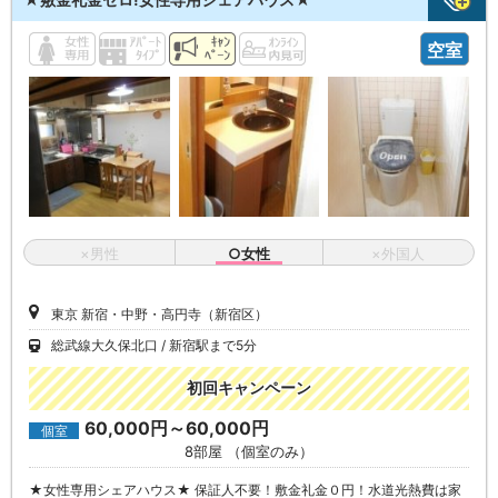
空室
×男性
○女性
×外国人
東京 新宿・中野・高円寺（新宿区）
総武線大久保北口
新宿駅まで5分
初回キャンペーン
60,000円～60,000円
個室
8部屋 （個室のみ）
★女性専用シェアハウス★ 保証人不要！敷金礼金０円！水道光熱費は家