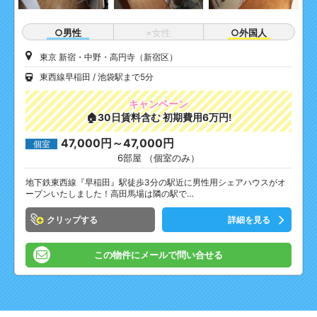
○男性
×女性
○外国人
東京 新宿・中野・高円寺（新宿区）
東西線早稲田
池袋駅まで5分
キャンペーン
🏠30日賃料含む 初期費用6万円!
47,000円～47,000円
個室
6部屋 （個室のみ）
地下鉄東西線『早稲田』駅徒歩3分の駅近に男性用シェアハウスがオ
ープンいたしました！高田馬場は隣の駅で…
クリップ
詳細を見る
この物件にメールで問い合せる