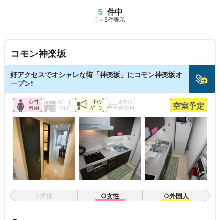
5
件中
1～5件表示
コモン神楽坂
好アクセスでオシャレな街「神楽坂」にコモン神楽坂オ
ープン!
空室予定
×男性
○女性
○外国人