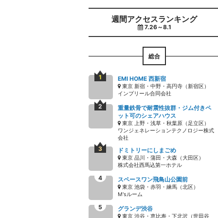
週間アクセスランキング
7.26～8.1
総合
EMI HOME 西新宿
東京 新宿・中野・高円寺（新宿区）
インプリール合同会社
重量鉄骨で耐震性抜群・ジム付きペ
ット可のシェアハウス
東京 上野・浅草・秋葉原（足立区）
ワンジェネレーションテクノロジー株式
会社
ドミトリーにしまごめ
東京 品川・蒲田・大森（大田区）
株式会社西馬込第一ホテル
スペースワン飛鳥山公園前
東京 池袋・赤羽・練馬（北区）
M'sルーム
グランデ渋谷
東京 渋谷・恵比寿・下北沢（世田谷