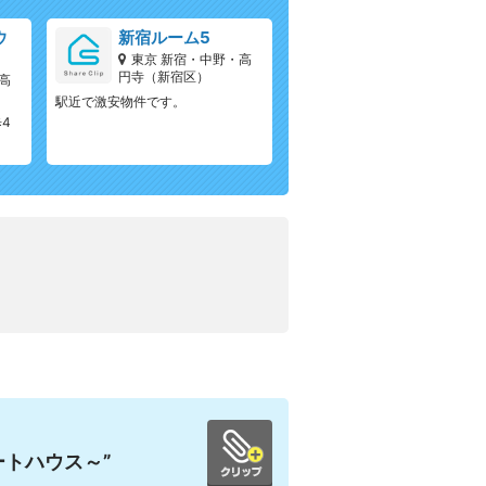
ウ
新宿ルーム5
東京 新宿・中野・高
円寺（新宿区）
高
駅近で激安物件です。
歩4
ートハウス～”