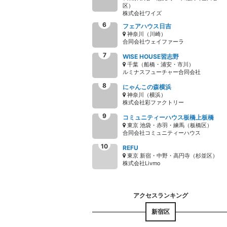
区）
株式会社ワイズ
フェアハウス日吉
神奈川（川崎）
合同会社ウェイファーラ
WISE HOUSE習志野
千葉（船橋・浦安・市川）
ルミナスフューチャー合同会社
にゃんこの森横浜
神奈川（横浜）
株式会社彩ファクトリー
コミュニティーハウス板橋上板橋
東京 池袋・赤羽・練馬（板橋区）
合同会社コミュニティーハウス
REFU
東京 新宿・中野・高円寺（杉並区）
株式会社Livmo
新宿区