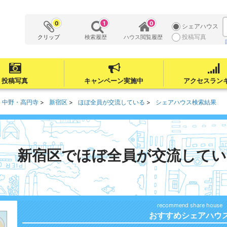
0
1
0
シェアハウス
投稿写真
クリップ
検索履歴
ハウス閲覧履歴
投稿写真
キャンペーン実施中
アクセスラン
・中野・高円寺
新宿区
ほぼ全員が交流している
シェアハウス検索結果
新宿区でほぼ全員が交流して
おすすめシェアハウ