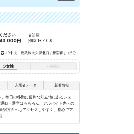
ください
9部屋
43,000
円
（個室:1+ドミ:8）
JR中央・総武線大久保北口 / 新宿駅まで5分
○女性
×外国人
入居者データ
新着情報
う、毎日の移動に便利な好立地にあるシェ
、通勤・通学はもちろん、アルバイト先への
新宿方面へもアクセスしやすく、都心でア
り…