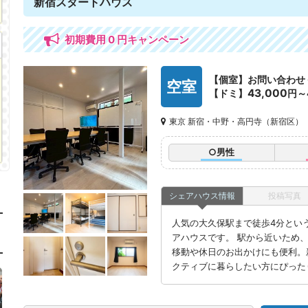
新宿スタートハウス
初期費用 0 円キャンペーン
【個室】お問い合わせ
空室
43,000
【ドミ】
円～
東京 新宿・中野・高円寺（新宿区）
○男性
シェアハウス情報
投稿写真
人気の大久保駅まで徒歩4分とい
アハウスです。 駅から近いため
移動や休日のお出かけにも便利。
クティブに暮らしたい方にぴった