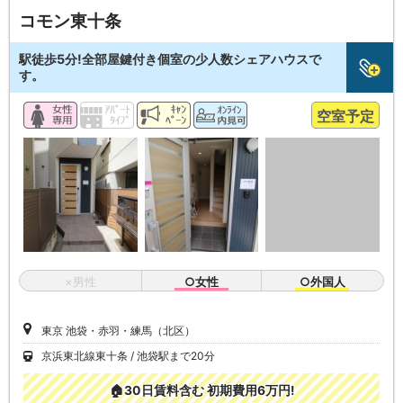
コモン東十条
駅徒歩5分!全部屋鍵付き個室の少人数シェアハウスで
す。
空室予定
×男性
○女性
○外国人
東京 池袋・赤羽・練馬（北区）
京浜東北線東十条
池袋駅まで20分
🏠30日賃料含む 初期費用6万円!