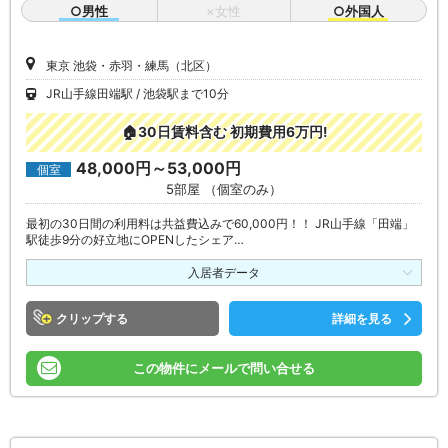
○男性
×女性
○外国人
東京 池袋・赤羽・練馬（北区）
JR山手線田端駅
池袋駅まで10分
🏠30日賃料含む 初期費用6万円!
48,000円～53,000円
個室
5部屋 （個室のみ）
最初の30日間の利用料は共益費込みで60,000円！！ JR山手線「田端」
駅徒歩9分の好立地にOPENしたシェア…
入居者データ
クリップ
詳細を見る
この物件にメールで問い合せる