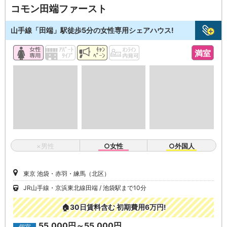
コモン田端ファースト
山手線「田端」駅徒歩5分の女性専用シェアハウス!
満室
×男性
○女性
○外国人
東京 池袋・赤羽・練馬（北区）
JR山手線・京浜東北線田端
池袋駅まで10分
🏠30日賃料含む 初期費用6万円!
55,000円～55,000円
個室