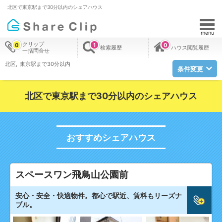
北区で東京駅まで30分以内のシェアハウス
menu
クリップ
0
1
0
検索履歴
ハウス閲覧履歴
一括問合せ
北区
東京駅まで30分以内
条件変更
北区で東京駅まで30分以内のシェアハウス
おすすめシェアハウス
スペースワン飛鳥山公園前
安心・安全・快適物件。都心で駅近、賃料もリーズナ
ブル。