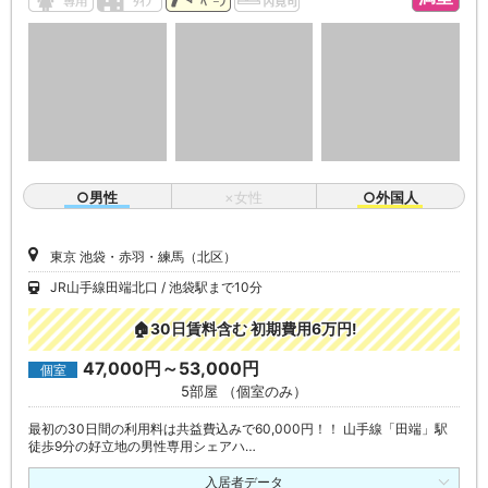
○男性
×女性
○外国人
東京 池袋・赤羽・練馬（北区）
JR山手線田端北口
池袋駅まで10分
🏠30日賃料含む 初期費用6万円!
47,000円～53,000円
個室
5部屋 （個室のみ）
最初の30日間の利用料は共益費込みで60,000円！！ 山手線「田端」駅
徒歩9分の好立地の男性専用シェアハ…
入居者データ