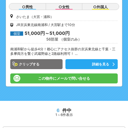
○男性
○女性
○外国人
さいたま（大宮・浦和）
JR京浜東北線南浦和
大宮駅まで10分
51,000円～51,000円
個室
56部屋 （個室のみ）
南浦和駅から徒歩4分！都心にアクセス抜群の京浜東北線と千葉・三
多摩両方を繋ぐ武蔵野線と2路線利用可！ …
クリップ
詳細を見る
この物件にメールで問い合せる
6
件中
1～6件表示