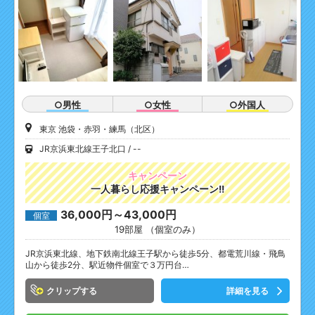
○男性
○女性
○外国人
東京 池袋・赤羽・練馬（北区）
JR京浜東北線王子北口
--
キャンペーン
一人暮らし応援キャンペーン!!
36,000円～43,000円
個室
19部屋 （個室のみ）
JR京浜東北線、地下鉄南北線王子駅から徒歩5分、都電荒川線・飛鳥
山から徒歩2分、駅近物件個室で３万円台…
クリップ
詳細を見る