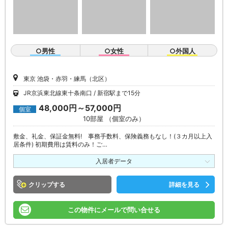
○男性
○女性
○外国人
東京 池袋・赤羽・練馬（北区）
JR京浜東北線東十条南口
新宿駅まで15分
48,000円～57,000円
個室
10部屋 （個室のみ）
敷金、礼金、保証金無料! 事務手数料、保険義務もなし！(３カ月以上入
居条件) 初期費用は賃料のみ！ご…
入居者データ
クリップ
詳細を見る
この物件にメールで問い合せる