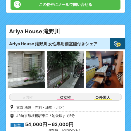
この物件にメールで問い合せる
Ariya House 滝野川
Ariya House 滝野川 女性専用個室鍵付きシェア
×男性
○女性
○外国人
東京 池袋・赤羽・練馬（北区）
JR埼京線板橋駅東口
池袋駅まで5分
54,000円～62,000円
個室
6部屋 （個室のみ）