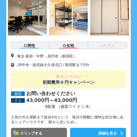
○男性
○女性
×外国人
東京 新宿・中野・高円寺（新宿区）
JR中央・総武線大久保北口
新宿駅まで5分
キャンペーン
初期費用 0 円キャンペーン
お問い合わせください
個室
43,000円～43,000円
ドミ
9部屋 （個室:1 + ドミ:8）
人気の大久保駅まで徒歩4分という、毎日の移動に便利な好立地にあ
るシェアハウスです。 駅から近いため…
クリップ
詳細を見る