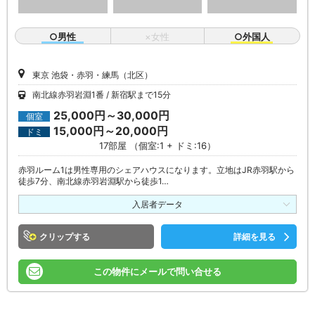
○男性
×女性
○外国人
東京 池袋・赤羽・練馬（北区）
南北線赤羽岩淵1番
新宿駅まで15分
25,000円～30,000円
個室
15,000円～20,000円
ドミ
17部屋 （個室:1 + ドミ:16）
赤羽ルーム1は男性専用のシェアハウスになります。立地はJR赤羽駅から
徒歩7分、南北線赤羽岩淵駅から徒歩1…
入居者データ
クリップ
詳細を見る
この物件にメールで問い合せる