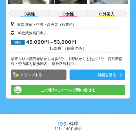
○男性
○女性
○外国人
東京 新宿・中野・高円寺（杉並区）
JR総武線高円寺
--
45,000円～53,000円
個室
15部屋 （個室のみ）
最寄り駅の高円寺駅から徒歩9分、中野駅からも徒歩11分、西武新宿
線・野方駅も徒歩圏内。 複数路線利用…
クリップ
詳細を見る
この物件にメールで問い合せる
195
件中
121～140件表示