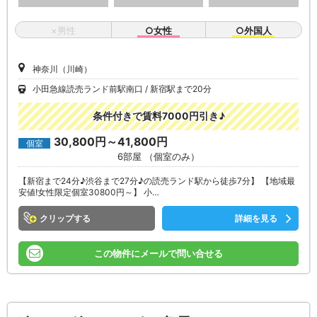
×男性
○女性
○外国人
神奈川（川崎）
小田急線読売ランド前駅南口
新宿駅まで20分
条件付きで賃料7000円引き♪
30,800円～41,800円
個室
6部屋 （個室のみ）
【新宿まで24分♪渋谷まで27分♪の読売ランド駅から徒歩7分】 【地域最
安値!女性限定個室30800円～】 小…
クリップ
詳細を見る
この物件にメールで問い合せる