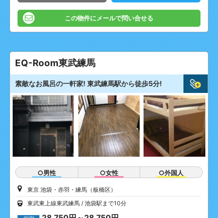
この物件にメールで問い合せる
EQ-Room東武練馬
素敵なお風呂の一軒家! 東武練馬駅から徒歩5分!
○男性
○女性
○外国人
東京 池袋・赤羽・練馬（板橋区）
東武東上線東武練馬
池袋駅まで10分
28,750円～28,750円