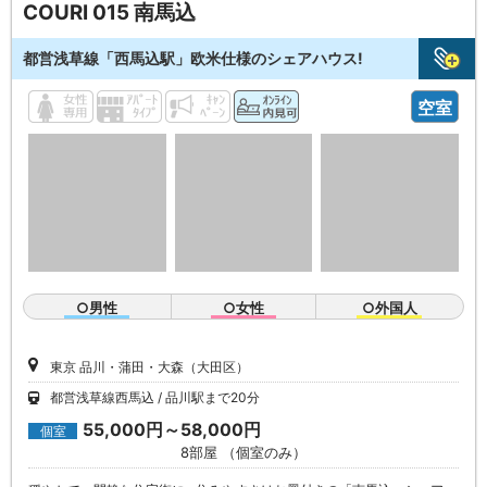
COURI 015 南馬込
都営浅草線「西馬込駅」欧米仕様のシェアハウス!
空室
○男性
○女性
○外国人
東京 品川・蒲田・大森（大田区）
都営浅草線西馬込
品川駅まで20分
55,000円～58,000円
個室
8部屋 （個室のみ）