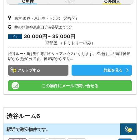
○男性
×女性
○外国人
東京 渋谷・恵比寿・下北沢（渋谷区）
井の頭線神泉南口
渋谷駅まで5分
30,000円～35,000円
ドミ
12部屋 （ドミトリーのみ）
渋谷ルーム5は男性専用のシェアハウスになります。立地は井の頭線神泉
駅から徒歩1分です。神泉駅から乗り…
クリップ
詳細を見る
この物件にメールで問い合せる
渋谷ルーム6
駅近で激安物件です。