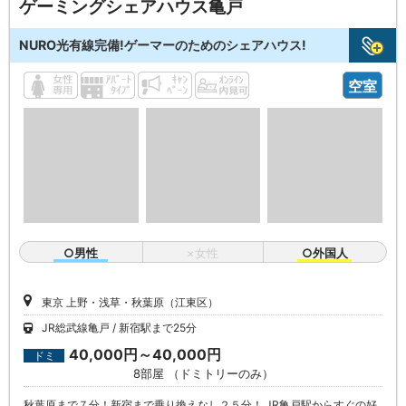
ゲーミングシェアハウス亀戸
NURO光有線完備!ゲーマーのためのシェアハウス!
空室
○男性
×女性
○外国人
東京 上野・浅草・秋葉原（江東区）
JR総武線亀戸
新宿駅まで25分
40,000円～40,000円
ドミ
8部屋 （ドミトリーのみ）
秋葉原まで７分！新宿まで乗り換えなし２５分！ JR亀戸駅からすぐの好