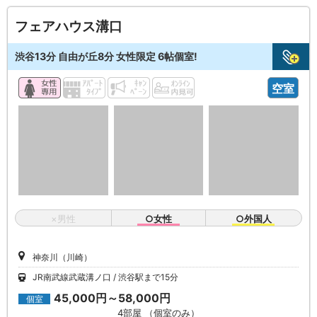
フェアハウス溝口
渋谷13分 自由が丘8分 女性限定 6帖個室!
空室
×男性
○女性
○外国人
神奈川（川崎）
JR南武線武蔵溝ノ口
渋谷駅まで15分
45,000円～58,000円
個室
4部屋 （個室のみ）