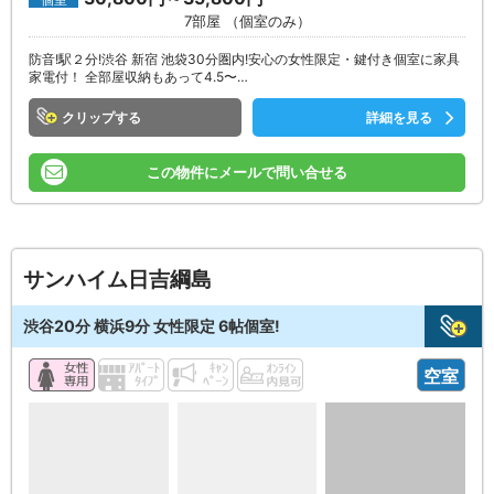
7部屋 （個室のみ）
防音!駅２分!渋谷 新宿 池袋30分圏内!安心の女性限定・鍵付き個室に家具
家電付！ 全部屋収納もあって4.5〜…
クリップ
詳細を見る
この物件にメールで問い合せる
サンハイム日吉綱島
渋谷20分 横浜9分 女性限定 6帖個室!
空室