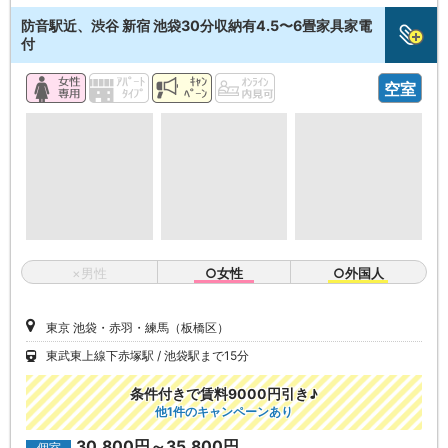
防音駅近、渋谷 新宿 池袋30分収納有4.5〜6畳家具家電
付
空室
×男性
○女性
○外国人
東京 池袋・赤羽・練馬（板橋区）
東武東上線下赤塚駅
池袋駅まで15分
条件付きで賃料9000円引き♪
他1件のキャンペーンあり
30,800円～35,800円
個室