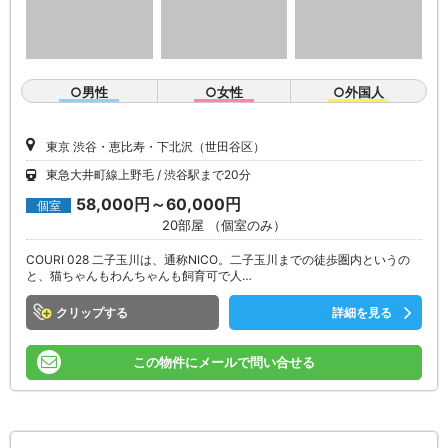
○男性
○女性
○外国人
東京 渋谷・恵比寿・下北沢（世田谷区）
東急大井町線上野毛
渋谷駅まで20分
58,000円～60,000円
個室
20部屋 （個室のみ）
COURI 028 二子玉川は、通称NICO。二子玉川までの徒歩圏内というの
と、猫ちゃんもわんちゃんも飼育可で人…
クリップ
詳細を見る
この物件にメールで問い合せる