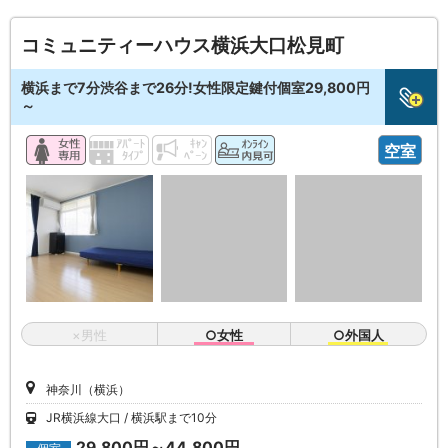
コミュニティーハウス横浜大口松見町
横浜まで7分渋谷まで26分!女性限定鍵付個室29,800円
～
空室
×男性
○女性
○外国人
神奈川（横浜）
JR横浜線大口
横浜駅まで10分
29,800円～44,800円