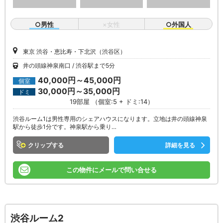
○男性
×女性
○外国人
東京 渋谷・恵比寿・下北沢（渋谷区）
井の頭線神泉南口
渋谷駅まで5分
40,000円～45,000円
個室
30,000円～35,000円
ドミ
19部屋 （個室:5 + ドミ:14）
渋谷ルーム1は男性専用のシェアハウスになります。立地は井の頭線神泉
駅から徒歩1分です。神泉駅から乗り…
クリップ
詳細を見る
この物件にメールで問い合せる
渋谷ルーム2