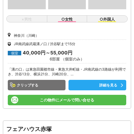
×男性
○女性
○外国人
神奈川（川崎）
JR南武線武蔵溝ノ口
渋谷駅まで15分
40,000円～55,000円
個室
6部屋 （個室のみ）
「溝の口」は東急田園都市線・東急大井町線・JR南武線の3路線が利用で
き、渋谷13分、横浜21分、川崎20分、…
クリップ
詳細を見る
この物件にメールで問い合せる
フェアハウス赤塚