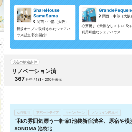
ShareHouse
GrandePequen
SamaSama
関西・中部（大阪
関西・中部（大阪）
心斎橋まで乗換なしメトロ15分
新規オープン!洗練されたシェアハ
利用可能なシェアハウス
ウス誕生!募集開始!
現在の検索条件
リノベーション済
367
件中 / 181～200件表示
“和の雰囲気漂う一軒家!池袋新宿渋谷、原宿や横浜
SONOMA 池袋北