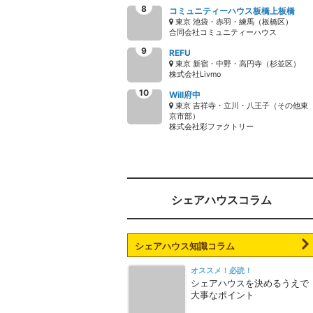
コミュニティーハウス板橋上板橋
東京 池袋・赤羽・練馬（板橋区）
合同会社コミュニティーハウス
REFU
東京 新宿・中野・高円寺（杉並区）
株式会社Livmo
Will府中
東京 吉祥寺・立川・八王子（その他東
京市部）
株式会社彩ファクトリー
シェアハウスコラム
シェアハウス知識コラム
オススメ！必読！
シェアハウスを決めるうえで
大事なポイント