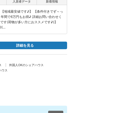
入居者データ
新着情報
】 【地域最安値です♪】 【条件付きでず～っ
♪ 年間で6万円もお得♪ 詳細お問い合わせく
です(荷物が多い方におススメです♪)】
川…
詳細を見る
ス
外国人OKのシェアハウス
ハウス