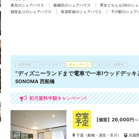
東京のシェアハウス
板橋区のシェアハウス
男女どちらもOKのシ
個室ありのシェアハウス
有楽町線のシェアハウス
千川駅のシェア
“ディズニーランドまで電車で一本!ウッドデッキ
SONOMA 西船橋
初月賃料半額キャンペーン!
空室
26,000
【個室】
円～
予定
千葉（船橋・浦安・市川）
武蔵野