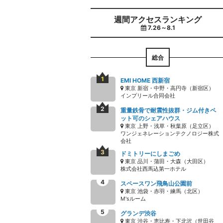
週間アクセスランキング
7.26～8.1
総合
EMI HOME 西新宿
東京 新宿・中野・高円寺（新宿区）
インプリール合同会社
重量鉄骨で耐震性抜群・ジム付きペ
ット可のシェアハウス
東京 上野・浅草・秋葉原（足立区）
ワンジェネレーションテクノロジー株式
会社
ドミトリーにしまごめ
東京 品川・蒲田・大森（大田区）
株式会社西馬込第一ホテル
スペースワン飛鳥山公園前
東京 池袋・赤羽・練馬（北区）
M'sルーム
グランデ渋谷
東京 渋谷・恵比寿・下北沢（世田谷