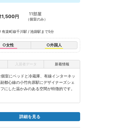
11部屋
21,500
円
（個室のみ）
有楽町線千川駅 / 池袋駅まで5分
○女性
○外国人
入居者データ
新着情報
【全個室にベッドと冷蔵庫、有線インターネッ
・副都心線の小竹向原駅にデザイナーズシェ
ーフにした温かみのある空間が特徴的です。
詳細を見る