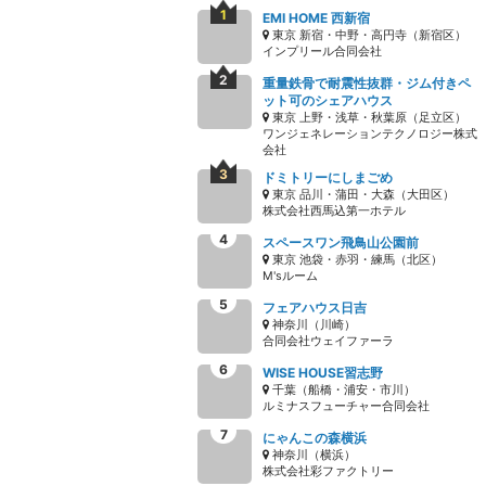
EMI HOME 西新宿
東京 新宿・中野・高円寺（新宿区）
インプリール合同会社
重量鉄骨で耐震性抜群・ジム付きペ
ット可のシェアハウス
東京 上野・浅草・秋葉原（足立区）
ワンジェネレーションテクノロジー株式
会社
ドミトリーにしまごめ
東京 品川・蒲田・大森（大田区）
株式会社西馬込第一ホテル
スペースワン飛鳥山公園前
東京 池袋・赤羽・練馬（北区）
M'sルーム
フェアハウス日吉
神奈川（川崎）
合同会社ウェイファーラ
WISE HOUSE習志野
千葉（船橋・浦安・市川）
ルミナスフューチャー合同会社
にゃんこの森横浜
神奈川（横浜）
株式会社彩ファクトリー