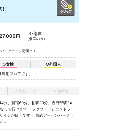
!”
37部屋
27,000
円
（個室のみ）
パークライン野田市 / --
○女性
○外国人
女性専用フロアです。
真
入居者データ
新着情報
4分、新宿60分、柏駅20分、春日部駅24
えなしで行けます！ ファサードとエントラ
」のサインが目印です！ 東武アーバンパークラ
駅…