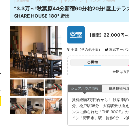
“3.3万～!秋葉原44分新宿60分柏20分!屋上テラス
SHARE HOUSE 180° 野田
空室
22,000
【個室】
円～
千葉（その他千葉）
東武アーバン
○男性
※4Fは
シェアハウス情報
最新投稿写
賃料総額3万円台から！ 秋葉原駅4
分、松戸駅35分、大宮駅乗り換
ンスに飾られた「THE ROOF
イン「野田市」駅 徒歩9分！ 柏