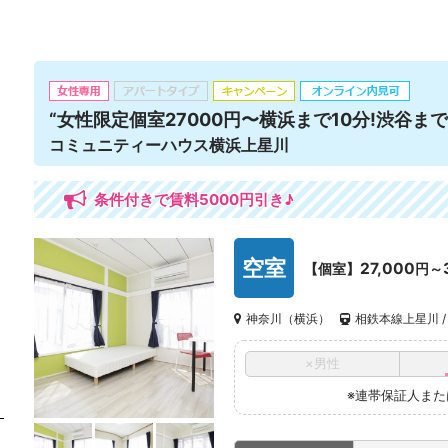
“女性限定個室27000円〜横浜まで10分!渋谷まで3
コミュニティーハウス横浜上星川
条件付きで賃料5000円引き♪
空室
27,000
【個室】
円～
神奈川（横浜）
相鉄本線上星川 /
×男性
※連帯保証人ま