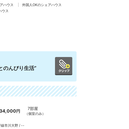
ェアハウス
外国人OKのシェアハウス
ハウス
とのんびり生活”
7部屋
34,000
円
（個室のみ）
線市川大野 / --