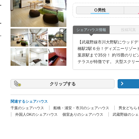
○男性
シェアハウス情報
投稿写真
【武蔵野線市川大野駅にウッドデ
橋駅2駅６分！ディズニーリゾー
葉原駅まで35分！ 約15畳のリ
テラスが特徴です。 大型スクリ
クリップ
関連するシェアハウス
千葉のシェアハウス
船橋・浦安・市川のシェアハウス
男女どちら
外国人OKのシェアハウス
個室ありのシェアハウス
武蔵野線のシェ