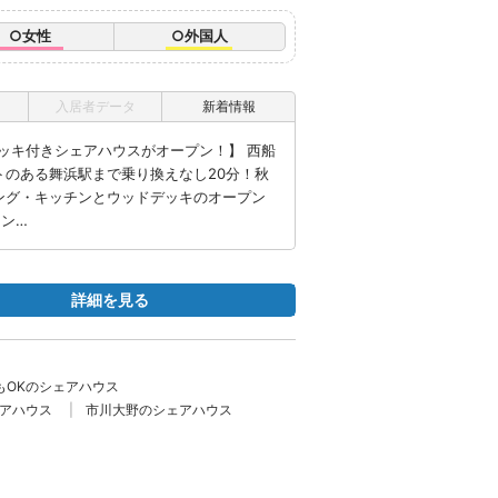
○女性
○外国人
入居者データ
新着情報
ッキ付きシェアハウスがオープン！】 西船
トのある舞浜駅まで乗り換えなし20分！秋
ビング・キッチンとウッドデッキのオープン
ーン…
詳細を見る
もOKのシェアハウス
アハウス
市川大野のシェアハウス