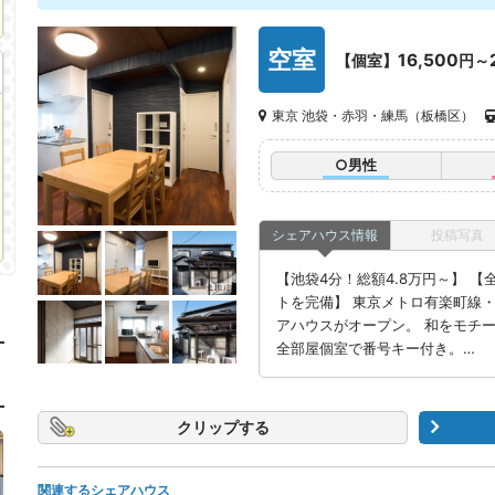
空室
16,500
【個室】
円～
東京 池袋・赤羽・練馬（板橋区）
○男性
シェアハウス情報
投稿写真
【池袋4分！総額4.8万円～】 
トを完備】 東京メトロ有楽町線
アハウスがオープン。 和をモチ
全部屋個室で番号キー付き。…
クリップ
関連するシェアハウス