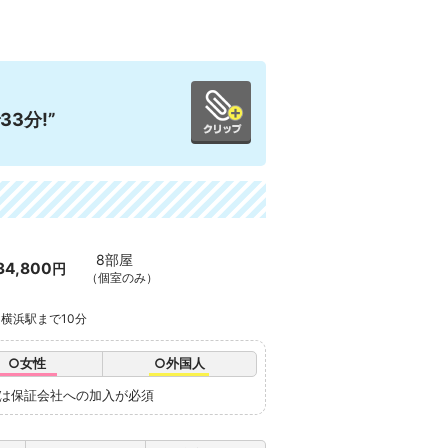
3分!”
8部屋
34,800
円
（個室のみ）
 横浜駅まで10分
○女性
○外国人
たは保証会社への加入が必須