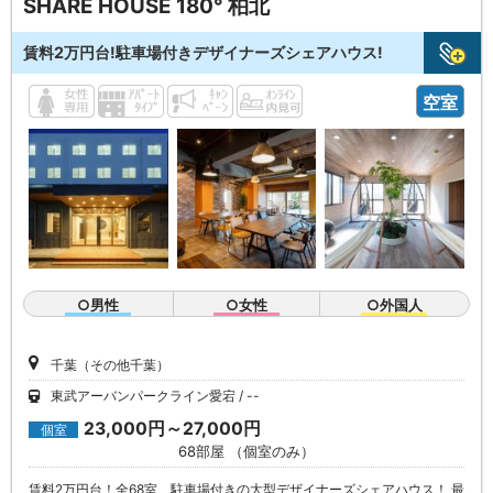
SHARE HOUSE 180° 柏北
賃料2万円台!駐車場付きデザイナーズシェアハウス!
空室
○男性
○女性
○外国人
千葉（その他千葉）
東武アーバンパークライン愛宕
--
23,000円～27,000円
個室
68部屋 （個室のみ）
賃料2万円台！全68室、駐車場付きの大型デザイナーズシェアハウス！ 最