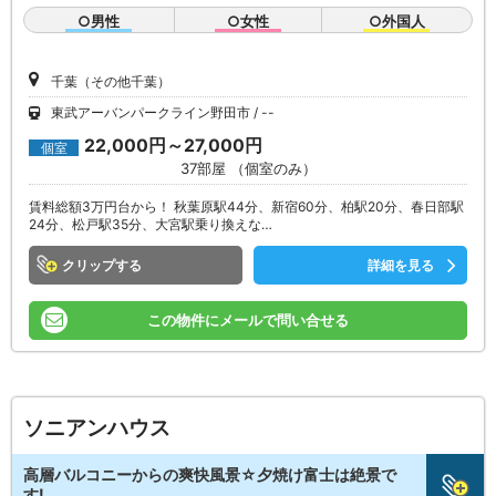
○男性
○女性
○外国人
千葉（その他千葉）
東武アーバンパークライン野田市
--
22,000円～27,000円
個室
37部屋 （個室のみ）
賃料総額3万円台から！ 秋葉原駅44分、新宿60分、柏駅20分、春日部駅
24分、松戸駅35分、大宮駅乗り換えな…
クリップ
詳細を見る
この物件にメールで問い合せる
ソニアンハウス
高層バルコニーからの爽快風景☆夕焼け富士は絶景で
す!