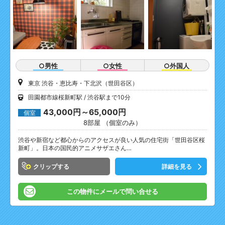
○男性
○女性
○外国人
東京 渋谷・恵比寿・下北沢（世田谷区）
田園都市線桜新町駅
渋谷駅まで10分
43,000円～65,000円
個室
8部屋 （個室のみ）
渋谷や新宿など都心からのアクセスが良い人気の住宅街「世田谷区桜
新町」。日本の国民的アニメサザエさん…
クリップ
詳細を見る
この物件にメールで問い合せる