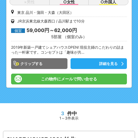
×男性
○女性
○外国人
東京 品川・蒲田・大森（大田区）
JR京浜東北線大森西口
品川駅まで10分
59,000円～62,000円
個室
5部屋 （個室のみ）
2019年新築一戸建てシェアハウスOPEN! 現役主婦のこだわりの詰ま
った一軒家です。コンセプトは「趣味が共…
クリップ
詳細を見る
この物件にメールで問い合せる
3
件中
1～3件表示