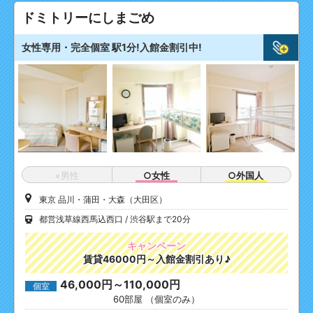
ドミトリーにしまごめ
女性専用・完全個室 駅1分!入館金割引中!
×男性
○女性
○外国人
東京 品川・蒲田・大森（大田区）
都営浅草線西馬込西口
渋谷駅まで20分
キャンペーン
賃貸46000円～入館金割引あり♪
46,000円～110,000円
個室
60部屋 （個室のみ）