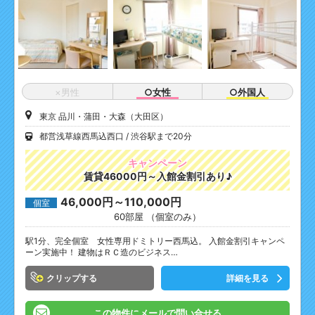
×男性
○女性
○外国人
東京 品川・蒲田・大森（大田区）
都営浅草線西馬込西口
渋谷駅まで20分
キャンペーン
賃貸46000円～入館金割引あり♪
46,000円～110,000円
個室
60部屋 （個室のみ）
駅1分、完全個室 女性専用ドミトリー西馬込。 入館金割引キャンペ
ーン実施中！ 建物はＲＣ造のビジネス…
クリップ
詳細を見る
この物件にメールで問い合せる