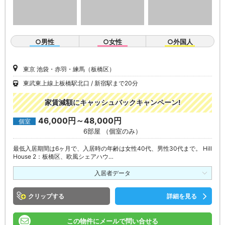
○男性
○女性
○外国人
東京 池袋・赤羽・練馬（板橋区）
東武東上線上板橋駅北口
新宿駅まで20分
家賃減額にキャッシュバックキャンペーン!
46,000円～48,000円
個室
6部屋 （個室のみ）
最低入居期間は6ヶ月で、入居時の年齢は女性40代、男性30代まで。 Hill
House 2：板橋区、欧風シェアハウ…
入居者データ
クリップ
詳細を見る
この物件にメールで問い合せる