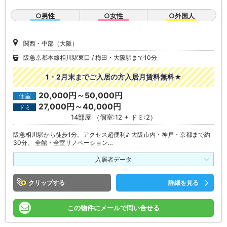
○男性
○女性
○外国人
関西・中部（大阪）
阪急京都本線相川駅東口
梅田・大阪駅まで10分
1・2月末までご入居の方入居月賃料無料★
20,000円～50,000円
個室
27,000円～40,000円
ドミ
14部屋 （個室:12 + ドミ:2）
阪急相川駅から徒歩1分。アクセス超便利♪ 大阪市内・神戸・京都まで約
30分。 全館・全室リノベーション…
入居者データ
クリップ
詳細を見る
この物件にメールで問い合せる