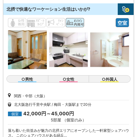
北摂で快適なワーケーション生活はいかが?
空室
○男性
○女性
○外国人
関西・中部（大阪）
北大阪急行千里中央駅
梅田・大阪駅まで20分
42,000円～45,000円
個室
5部屋 （個室のみ）
落ち着いた街並みが魅力の北摂エリアにオープンした一軒家型シェアハウ
ス。 このシェアハウスがある緑丘…