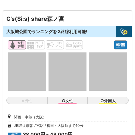
C’s(Si:s) share森ノ宮
大阪城公園でランニングを 3路線利用可能!
空室
×男性
○女性
○外国人
関西・中部（大阪）
JR環状線森ノ宮駅
梅田・大阪駅まで10分
38,000円～49,000円
個室