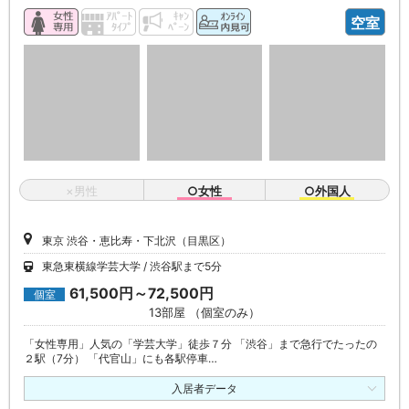
空室
×男性
○女性
○外国人
東京 渋谷・恵比寿・下北沢（目黒区）
東急東横線学芸大学
渋谷駅まで5分
61,500円～72,500円
個室
13部屋 （個室のみ）
「女性専用」人気の「学芸大学」徒歩７分 「渋谷」まで急行でたったの
２駅（7分） 「代官山」にも各駅停車…
入居者データ