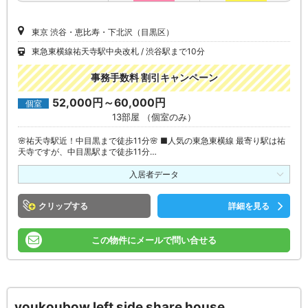
東京 渋谷・恵比寿・下北沢（目黒区）
東急東横線祐天寺駅中央改札
渋谷駅まで10分
事務手数料 割引キャンペーン
52,000円～60,000円
個室
13部屋 （個室のみ）
🌸祐天寺駅近！中目黒まで徒歩11分🌸 ■人気の東急東横線 最寄り駅は祐
天寺ですが、中目黒駅まで徒歩11分…
入居者データ
クリップ
詳細を見る
この物件にメールで問い合せる
youkoubow left side share house