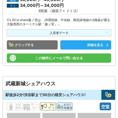
34,000円～34,000円
ドミ
9部屋 （個室:7 + ドミ:2）
C’s (Si:s) share森ノ宮は、JR環状線、中央線、鶴見緑地線の3路線が通る
大阪西部のターミナル駅「森ノ宮」…
入居者データ
クリップ
詳細を見る
この物件にメールで問い合せる
武蔵新城シェアハウス
駅徒歩2分!渋谷駅まで30分の格安シェアハウス!
空室