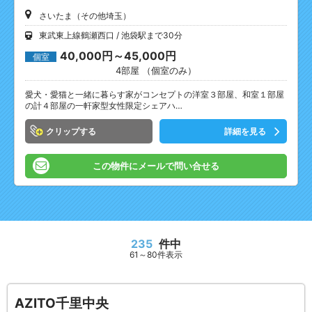
さいたま（その他埼玉）
東武東上線鶴瀬西口
池袋駅まで30分
40,000円～45,000円
個室
4部屋 （個室のみ）
愛犬・愛猫と一緒に暮らす家がコンセプトの洋室３部屋、和室１部屋
の計４部屋の一軒家型女性限定シェアハ…
クリップ
詳細を見る
この物件にメールで問い合せる
235
件中
61～80件表示
AZITO千里中央