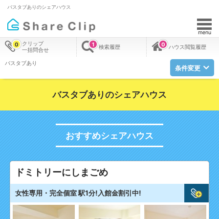
バスタブありのシェアハウス
menu
クリップ
0
1
0
検索履歴
ハウス閲覧履歴
一括問合せ
バスタブあり
条件変更
バスタブありのシェアハウス
おすすめシェアハウス
ドミトリーにしまごめ
女性専用・完全個室 駅1分!入館金割引中!