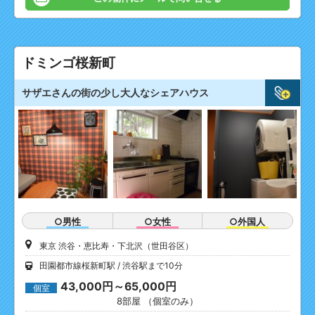
ドミンゴ桜新町
サザエさんの街の少し大人なシェアハウス
○男性
○女性
○外国人
東京 渋谷・恵比寿・下北沢（世田谷区）
田園都市線桜新町駅
渋谷駅まで10分
43,000円～65,000円
個室
8部屋 （個室のみ）