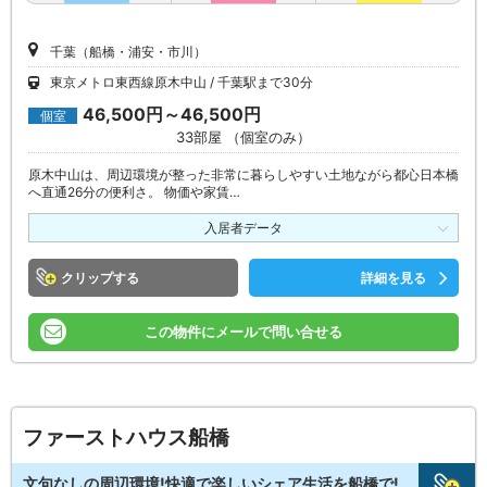
千葉（船橋・浦安・市川）
東京メトロ東西線原木中山
千葉駅まで30分
46,500円～46,500円
個室
33部屋 （個室のみ）
原木中山は、周辺環境が整った非常に暮らしやすい土地ながら都心日本橋
へ直通26分の便利さ。 物価や家賃…
入居者データ
クリップ
詳細を見る
この物件にメールで問い合せる
ファーストハウス船橋
文句なしの周辺環境!快適で楽しいシェア生活を船橋で!