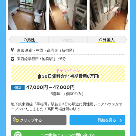
○男性
×女性
○外国人
東京 新宿・中野・高円寺（新宿区）
東西線早稲田
池袋駅まで5分
キャンペーン
🏠30日賃料含む 初期費用6万円!
47,000円～47,000円
個室
6部屋 （個室のみ）
地下鉄東西線『早稲田』駅徒歩3分の駅近に男性用シェアハウスがオ
ープンいたしました！高田馬場は隣の駅で…
クリップ
詳細を見る
この物件にメールで問い合せる