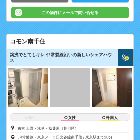
この物件にメールで問い合せる
コモン南千住
築浅でとてもキレイ!常磐線沿いの新しいシェアハウ
ス
×男性
○女性
○外国人
東京 上野・浅草・秋葉原（荒川区）
JR常磐線・東京メトロ日比谷線南千住
東京駅まで20分