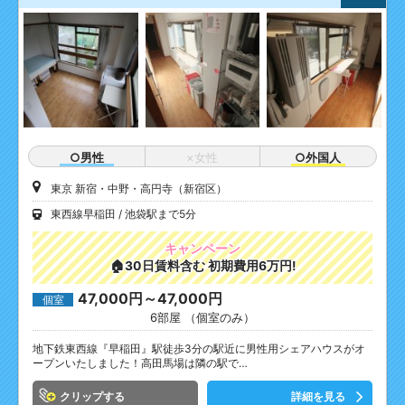
○男性
×女性
○外国人
東京 新宿・中野・高円寺（新宿区）
東西線早稲田
池袋駅まで5分
キャンペーン
🏠30日賃料含む 初期費用6万円!
47,000円～47,000円
個室
6部屋 （個室のみ）
地下鉄東西線『早稲田』駅徒歩3分の駅近に男性用シェアハウスがオ
ープンいたしました！高田馬場は隣の駅で…
クリップ
詳細を見る