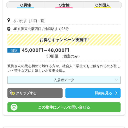
○男性
○女性
○外国人
さいたま（川口・蕨）
JR京浜東北蕨西口
池袋駅まで25分
お得なキャンペーン実施中!
45,000円～48,000円
個室
50部屋 （個室のみ）
親御さんの元を初めて離れる方や、社会人・学生でもご飯を作るのが忙し
い・苦手な方にも嬉しいお食事提供…
入居者データ
クリップ
詳細を見る
この物件にメールで問い合せる