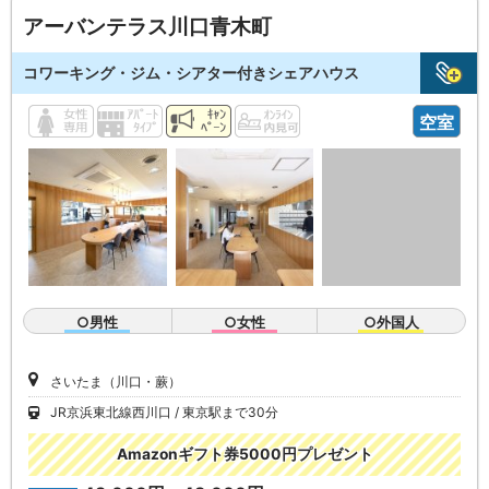
アーバンテラス川口青木町
コワーキング・ジム・シアター付きシェアハウス
空室
○男性
○女性
○外国人
さいたま（川口・蕨）
JR京浜東北線西川口
東京駅まで30分
Amazonギフト券5000円プレゼント