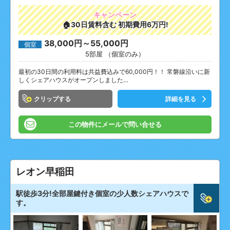
キャンペーン
🏠30日賃料含む 初期費用6万円!
38,000円～55,000円
個室
5部屋 （個室のみ）
最初の30日間の利用料は共益費込みで60,000円！！ 常磐線沿いに新
しくシェアハウスがオープンしました…
クリップ
詳細を見る
この物件にメールで問い合せる
レオン早稲田
駅徒歩3分!全部屋鍵付き個室の少人数シェアハウスで
す。