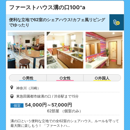
ファーストハウス溝の口100⁺a
便利な立地で62室のシェアハウス!カフェ風リビング
でゆったり
○男性
○女性
○外国人
神奈川（川崎）
東急田園都市線溝の口
渋谷駅まで15分
54,000円～57,000円
個室
62部屋 （個室のみ）
溝の口という便利な立地での全62室のシェアハウス。ルールを守って
最大限に楽しもう！ 「ファーストハ…