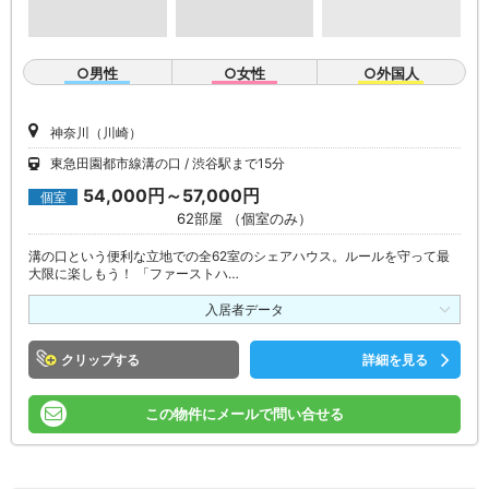
○男性
○女性
○外国人
神奈川（川崎）
東急田園都市線溝の口
渋谷駅まで15分
54,000円～57,000円
個室
62部屋 （個室のみ）
溝の口という便利な立地での全62室のシェアハウス。ルールを守って最
大限に楽しもう！ 「ファーストハ…
入居者データ
クリップ
詳細を見る
この物件にメールで問い合せる