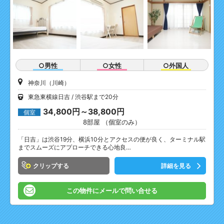
○男性
○女性
○外国人
神奈川（川崎）
東急東横線日吉
渋谷駅まで20分
34,800円～38,800円
個室
8部屋 （個室のみ）
「日吉」は渋谷19分、横浜10分とアクセスの便が良く、ターミナル駅
までスムーズにアプローチできる心地良…
クリップ
詳細を見る
この物件にメールで問い合せる