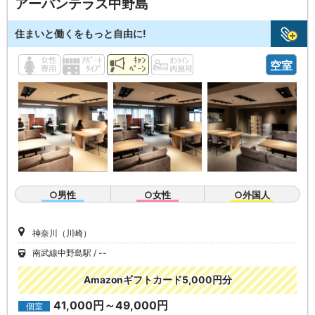
アーバンテラス中野島
住まいと働くをもっと自由に!
空室
○男性
○女性
○外国人
神奈川（川崎）
南武線中野島駅
--
Amazonギフトカード5,000円分
41,000円～49,000円
個室