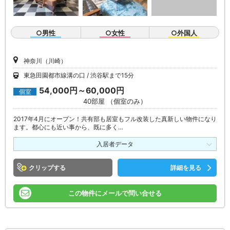
○男性
○女性
○外国人
神奈川（川崎）
東急田園都市線溝の口
渋谷駅まで15分
54,000円～60,000円
個室
40部屋 （個室のみ）
2017年4月にオープン！共有部も居室もフル改装した真新しい物件になり
ます。都心にも近い事から、既に多く…
入居者データ
クリップ
詳細を見る
この物件にメールで問い合せる