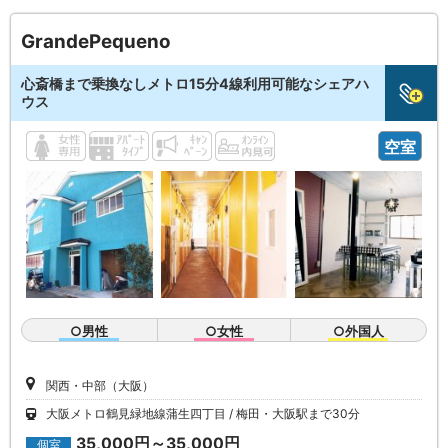
GrandePequeno
心斎橋まで乗換なしメトロ15分4線利用可能なシェアハ
ウス
空室
○男性
○女性
○外国人
関西・中部（大阪）
大阪メトロ鶴見緑地線蒲生四丁目
梅田・大阪駅まで30分
35,000円～35,000円
個室