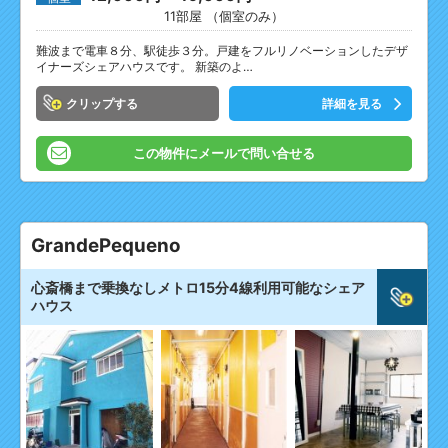
11部屋 （個室のみ）
難波まで電車８分、駅徒歩３分。戸建をフルリノベーションしたデザ
イナーズシェアハウスです。 新築のよ…
クリップ
詳細を見る
この物件にメールで問い合せる
GrandePequeno
心斎橋まで乗換なしメトロ15分4線利用可能なシェア
ハウス