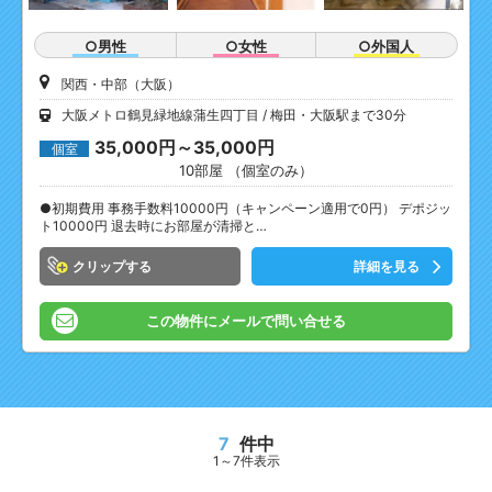
○男性
○女性
○外国人
関西・中部（大阪）
大阪メトロ鶴見緑地線蒲生四丁目
梅田・大阪駅まで30分
35,000円～35,000円
個室
10部屋 （個室のみ）
●初期費用 事務手数料10000円（キャンペーン適用で0円） デポジッ
ト10000円 退去時にお部屋が清掃と…
クリップ
詳細を見る
この物件にメールで問い合せる
7
件中
1～7件表示