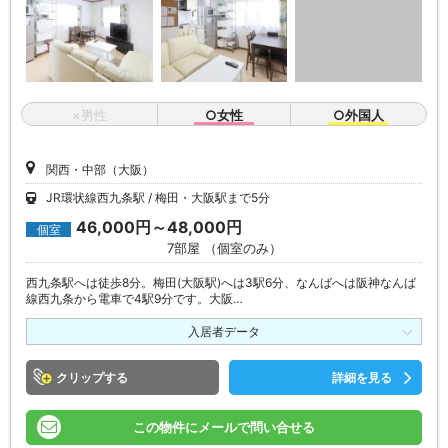
×男性
○女性
○外国人
関西・中部（大阪）
JR環状線西九条駅
梅田・大阪駅まで5分
46,000円～48,000円
個室
7部屋 （個室のみ）
西九条駅へは徒歩8分。梅田(大阪駅)へは3駅6分、なんばへは阪神なんば
線西九条から電車で4駅9分です。大阪…
入居者データ
クリップ
詳細を見る
この物件にメールで問い合せる