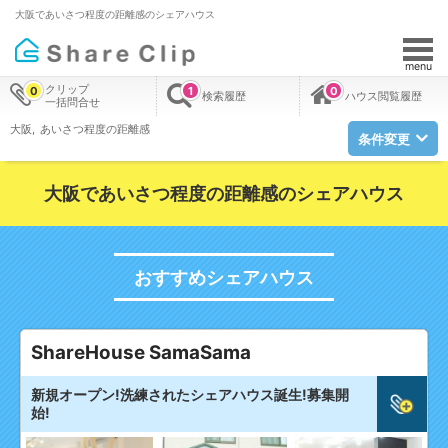
大阪であいさつ程度の距離感のシェアハウス
menu
クリップ
0
1
0
検索履歴
ハウス閲覧履歴
一括問合せ
大阪
あいさつ程度の距離感
条件変更
大阪であいさつ程度の距離感のシェアハウス
おすすめシェアハウス
ShareHouse SamaSama
新規オープン!洗練されたシェアハウス誕生!募集開
始!