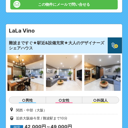
この物件にメールで問い合せる
LaLa Vino
難波まですぐ★駅近&設備充実★大人のデザイナーズ
シェアハウス
○男性
○女性
○外国人
関西・中部（大阪）
近鉄大阪線今里
難波駅まで10分
42,000円～49,000円
個室