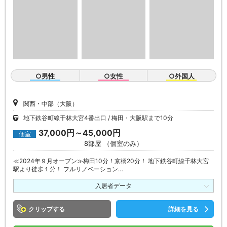
○男性
○女性
○外国人
関西・中部（大阪）
地下鉄谷町線千林大宮4番出口
梅田・大阪駅まで10分
37,000円～45,000円
個室
8部屋 （個室のみ）
≪2024年９月オープン≫梅田10分！京橋20分！ 地下鉄谷町線千林大宮
駅より徒歩１分！ フルリノベーション…
入居者データ
クリップ
詳細を見る