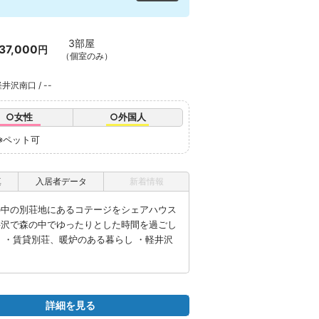
3部屋
37,000
円
（個室のみ）
沢南口 / --
○女性
○外国人
※ペット可
真
入居者データ
新着情報
の中の別荘地にあるコテージをシェアハウス
井沢で森の中でゆったりとした時間を過ごし
 ・賃貸別荘、暖炉のある暮らし ・​軽井沢
詳細を見る