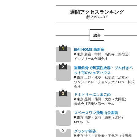
週間アクセスランキング
7.26～8.1
総合
EMI HOME 西新宿
東京 新宿・中野・高円寺（新宿区）
インプリール合同会社
重量鉄骨で耐震性抜群・ジム付きペ
ット可のシェアハウス
東京 上野・浅草・秋葉原（足立区）
ワンジェネレーションテクノロジー株式
会社
ドミトリーにしまごめ
東京 品川・蒲田・大森（大田区）
株式会社西馬込第一ホテル
スペースワン飛鳥山公園前
東京 池袋・赤羽・練馬（北区）
M'sルーム
グランデ渋谷
東京 渋谷・恵比寿・下北沢（世田谷