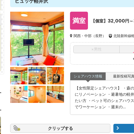
ヒュッゲ軽井沢
満室
32,000
【個室】
円～
関西・中部（長野）
北陸新幹線軽井
×男性
シェアハウス情報
最新投稿写
【女性限定シェアハウス】 ・森
にリノベーション ・避暑地の軽
たい方 ・ペット可のシェアハウス
でワーケーション ・週末の…
クリップ