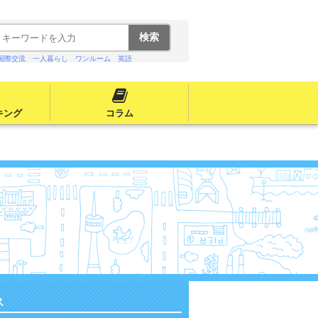
国際交流
一人暮らし
ワンルーム
英語
キング
コラム
ス