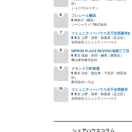
区）
ショコラ|ルリオン
フレシール横浜
神奈川（横浜）
ソーシャライブ株式会社
コミュニティーハウス北千住西新井β
東京 上野・浅草・秋葉原（足立区）
合同会社コミュニティーハウス
MPR(M PLACE REVIVE)池袋三丁目
東京 池袋・赤羽・練馬（豊島区）
横山保全株式会社
ドモンド三軒茶屋
東京 渋谷・恵比寿・下北沢（世田谷
区）
株式会社いろは
コミュニティーハウス北千住西新井
東京 上野・浅草・秋葉原（足立区）
合同会社コミュニティーハウス
シェアハウスコラム