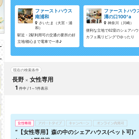
ファーストハウス
ファーストハウ
南浦和
溝の口100⁺a
さいたま（大宮・浦
神奈川（川崎）
和）
便利な立地で62室のシェアハウ
駅近・2駅利用可の交通の要所の好
カフェ風リビングでゆったり
立地!都心まで電車で一本♪
現在の検索条件
長野
女性専用
1
件中 / 1～1件表示
“【女性専用】森の中のシェアハウス(ペット可)”