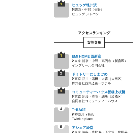
ヒュッゲ軽井沢
関西・中部（長野）
ヒュッゲ ジャパン
女性専用
EMI HOME 西新宿
東京 新宿・中野・高円寺（新宿区）
インプリール合同会社
ドミトリーにしまごめ
東京 品川・蒲田・大森（大田区）
株式会社西馬込第一ホテル
コミュニティーハウス板橋上板橋
東京 池袋・赤羽・練馬（板橋区）
合同会社コミュニティーハウス
T-BASE
神奈川（横浜）
Twinkle place
アシェア経堂
東京 渋谷・恵比寿・下北沢（世田谷