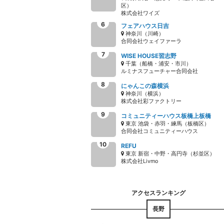
区）
株式会社ワイズ
フェアハウス日吉
神奈川（川崎）
合同会社ウェイファーラ
WISE HOUSE習志野
千葉（船橋・浦安・市川）
ルミナスフューチャー合同会社
にゃんこの森横浜
神奈川（横浜）
株式会社彩ファクトリー
コミュニティーハウス板橋上板橋
東京 池袋・赤羽・練馬（板橋区）
合同会社コミュニティーハウス
REFU
東京 新宿・中野・高円寺（杉並区）
株式会社Livmo
長野