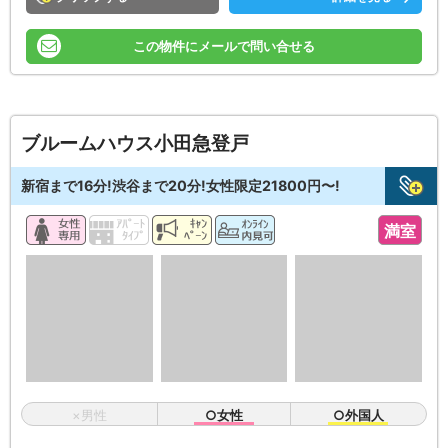
この物件にメールで問い合せる
ブルームハウス小田急登戸
新宿まで16分!渋谷まで20分!女性限定21800円〜!
満室
×男性
○女性
○外国人