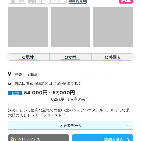
○男性
○女性
○外国人
神奈川（川崎）
東急田園都市線溝の口
渋谷駅まで15分
54,000円～57,000円
個室
62部屋 （個室のみ）
溝の口という便利な立地での全62室のシェアハウス。ルールを守って最
大限に楽しもう！ 「ファーストハ…
入居者データ
クリップ
詳細を見る