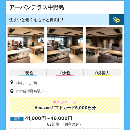
アーバンテラス中野島
住まいと働くをもっと自由に!
○男性
○女性
○外国人
神奈川（川崎）
南武線中野島駅
--
キャンペーン
Amazonギフトカード5,000円分
41,000円～49,000円
個室
62部屋 （個室のみ）