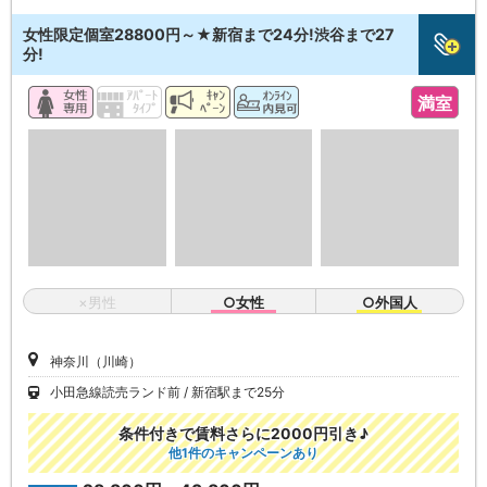
女性限定個室28800円～★新宿まで24分!渋谷まで27
分!
満室
×男性
○女性
○外国人
神奈川（川崎）
小田急線読売ランド前
新宿駅まで25分
条件付きで賃料さらに2000円引き♪
他1件のキャンペーンあり