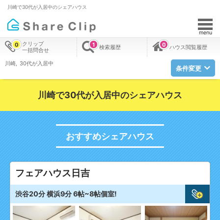
川崎で30代が入居中のシェアハウス
menu
クリップ
0
1
0
検索履歴
ハウス閲覧履歴
一括問合せ
川崎
30代が入居中
条件変更
川崎で30代が入居中のシェアハウス
おすすめシェアハウス
フェアハウス日吉
渋谷20分 横浜9分 6帖~8帖個室!