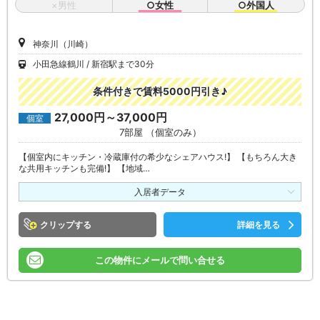
×男性
○女性
○外国人
神奈川（川崎）
小田急線鶴川
新宿駅まで30分
条件付きで賃料5000円引き♪
27,000円～37,000円
個室
7部屋 （個室のみ）
【個室内にキッチン・冷蔵庫付の希少なシェアハウス!】 【もちろん大き
な共用キッチンも完備!】 【地域…
入居者データ
クリップ
詳細を見る
この物件にメールで問い合せる