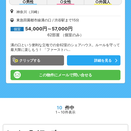
○男性
○女性
○外国人
神奈川（川崎）
東急田園都市線溝の口
渋谷駅まで15分
54,000円～57,000円
個室
62部屋 （個室のみ）
溝の口という便利な立地での全62室のシェアハウス。ルールを守って
最大限に楽しもう！ 「ファーストハ…
クリップ
詳細を見る
この物件にメールで問い合せる
10
件中
1～10件表示