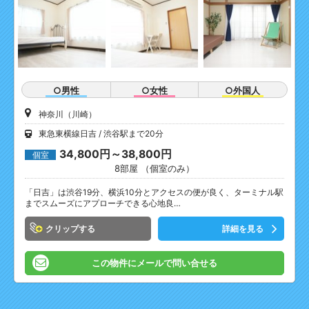
○男性
○女性
○外国人
神奈川（川崎）
東急東横線日吉
渋谷駅まで20分
34,800円～38,800円
個室
8部屋 （個室のみ）
「日吉」は渋谷19分、横浜10分とアクセスの便が良く、ターミナル駅
までスムーズにアプローチできる心地良…
クリップ
詳細を見る
この物件にメールで問い合せる