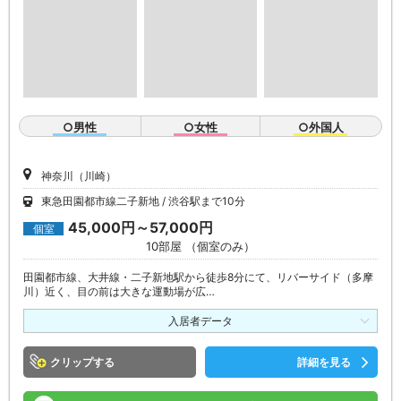
○男性
○女性
○外国人
神奈川（川崎）
東急田園都市線二子新地
渋谷駅まで10分
45,000円～57,000円
個室
10部屋 （個室のみ）
田園都市線、大井線・二子新地駅から徒歩8分にて、リバーサイド（多摩
川）近く、目の前は大きな運動場が広…
入居者データ
クリップ
詳細を見る