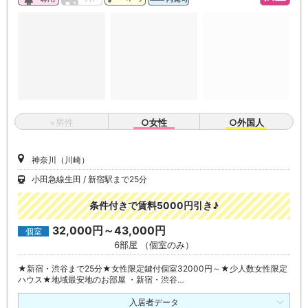
×男性
○女性
○外国人
神奈川（川崎）
小田急線生田
新宿駅まで25分
条件付きで賃料5000円引き♪
32,000円～43,000円
個室
6部屋 （個室のみ）
★新宿・渋谷まで25分★女性限定鍵付個室32000円～★少人数女性限定
ハウス★地域最安地のお部屋 ・新宿・渋谷…
入居者データ