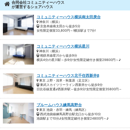
合同会社コミュニティーハウス
おかげさまでオープン以来、すべてのシェアハウスが満室状態です。
が運営するシェアハウス
（新たに入居をご希望のお客様には、NEWオープンのシェアハウスや空室
予定のお部屋をご案内しております！）
コミュニティーハウス横浜南太田庚台
神奈川（横浜）
京急本線南太田から徒歩5分
女性限定個室33,800円～!横浜駅まで7分!
コミュニティーハウス横浜星川
神奈川（横浜）
相鉄本線星川から徒歩9分
横浜4分の星川駅～歩9分!女性限定鍵付き個室29800円～♪
コミュニティーハウス北千住西新井β
東京 上野・浅草・秋葉原（足立区）
東武スカイツリーライン西新井から徒歩9分
日比谷線直通♪西新井駅～徒歩9分!女性限定個室35800円～
ブルームハウス練馬高野台
東京 池袋・赤羽・練馬（練馬区）
西武池袋線練馬高野台駅北口から徒歩10分
池袋駅まで10分♪女性限定鍵付き個室24800円～♪