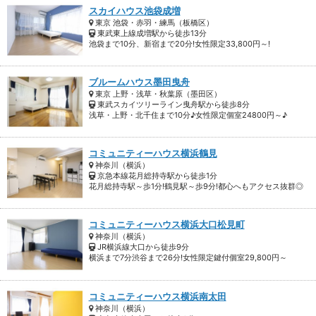
スカイハウス池袋成増
東京 池袋・赤羽・練馬（板橋区）
東武東上線成増駅から徒歩13分
池袋まで10分、新宿まで20分!女性限定33,800円～!
ブルームハウス墨田曳舟
東京 上野・浅草・秋葉原（墨田区）
東武スカイツリーライン曳舟駅から徒歩8分
浅草・上野・北千住まで10分♪女性限定個室24800円～♪
コミュニティーハウス横浜鶴見
神奈川（横浜）
京急本線花月総持寺駅から徒歩1分
花月総持寺駅～歩1分!鶴見駅～歩9分!都心へもアクセス抜群◎
コミュニティーハウス横浜大口松見町
神奈川（横浜）
JR横浜線大口から徒歩9分
横浜まで7分渋谷まで26分!女性限定鍵付個室29,800円～
コミュニティーハウス横浜南太田
神奈川（横浜）