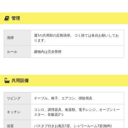
管理
週1の共用部の定期清掃。 ゴミ捨ては各自お願いしてお
清掃
ります。
ルール
建物内は完全禁煙
共用設備
リビング
テーブル、椅子、エアコン、掃除用具
コンロ、調理器具、食器類、電子レンジ、オーブントー
キッチン
スター、炊飯器2つ
浴室
バスタブ付きお風呂1室、シャワールーム1室(無料)