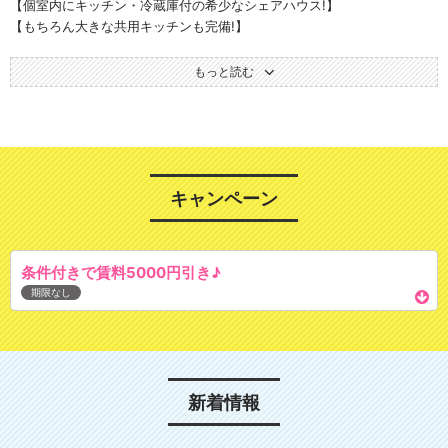
【個室内にキッチン・冷蔵庫付の希少なシェアハウス!】
【もちろん大きな共用キッチンも完備!】
【地域最安値!女性限定個室27000円～】
【新宿駅まで30分!の小田急線【鶴川駅】!アクセス抜群です!】
もっと読む
東京の大人気路線、小田急線の「鶴川駅」にて、シェアハウスの入居者
を募集させていただいております。
女性専用個室シェアハウス「コミュニティーハウス川崎鶴川」の募集で
ございます。
【おススメポイント】
キャンペーン
入居者7名の落ち着いたシェアハウスです。手軽にご入居頂けるように、
備品をご用意致しております。
「共有部分」・・・テレビ、冷蔵庫、コンロ、電子レンジ、食器各種、
条件付きで賃料5000円引き♪
風呂、シャワールーム、リビング器具一式、トイレ2つ、洗濯機、等。
期限なし
「各人個室」・・・机、椅子、個室内キッチン、(一部の部屋)、クローゼ
ット(一部の部屋)、物入れ(一部の部屋)・・・等をご用意しております。
お風呂と別にシャワールーム・トイレの数も2つあり待ち時間のストレス
もございません。玄関はナンバーキー式、テレビモニターフォンになっ
ておりセキュリティも安心です。
新着情報
【コミュニティーハウス川崎鶴川への行き方】
東京の大人気路線、小田急線の「鶴川駅」から徒歩10分。新宿駅まで30