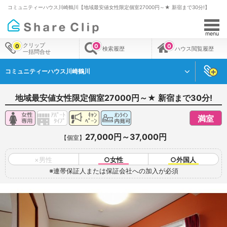
コミュニティーハウス川崎鶴川【地域最安値女性限定個室27000円～★ 新宿まで30分!】
menu
クリップ
0
0
0
検索履歴
ハウス閲覧履歴
一括問合せ
コミュニティーハウス川崎鶴川
地域最安値女性限定個室27000円～★ 新宿まで30分!
満室
27,000円～37,000円
【個室】
×男性
○女性
○外国人
※連帯保証人または保証会社への加入が必須