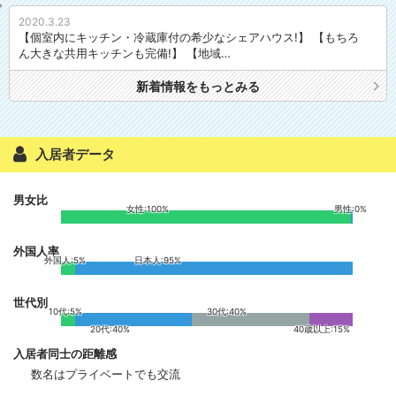
分・町田駅まで7分・新百合ヶ丘駅まで7分・横浜駅まで40分と好立地。
2020.3.23
鶴川駅の改札を出て、平坦な道を10分ほどです。駅の反対側には23時ま
【個室内にキッチン・冷蔵庫付の希少なシェアハウス!】 【もちろ
で営業しているスーパーや、24時間営業レストラン、コンビニエンスス
ん大きな共用キッチンも完備!】 【地域…
トアと駅前が充実しております。平坦な道を10分ほど歩くとシェアハウ
スに到着いたします。シェアハウスから徒歩圏内にスーパー、コンビニ
新着情報をもっとみる
エンスストア、銀行、ビデオショップ、ジム、八百屋、肉屋・・・とい
った生活に必要なものはすぐにお揃え頂けます。
新宿駅まで:約30分、
入居者データ
横浜駅まで:約40分、
新百合ヶ丘駅まで:約7分、
男女比
町田駅まで:約7分
女性:100%
男性:0%
と都内へのアクセスに便利な町です。
外国人率
外国人:5%
日本人:95%
世代別
10代:5%
30代:40%
20代:40%
40歳以上:15%
入居者同士の距離感
数名はプライベートでも交流