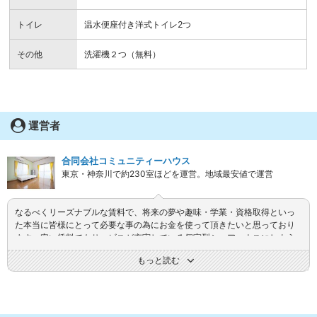
トイレ
温水便座付き洋式トイレ2つ
その他
洗濯機２つ（無料）
運営者
合同会社コミュニティーハウス
東京・神奈川で約230室ほどを運営。地域最安値で運営
なるべくリーズナブルな賃料で、将来の夢や趣味・学業・資格取得といっ
た本当に皆様にとって必要な事の為にお金を使って頂きたいと思っており
ます。安い賃料でもサービスが充実している個室型シェアハウスにしよう
と、個室・共用部分には必要な家具家電備品を完備。
もっと読む
温かい、実家の様な環境で家族のような仲間＝シェアメイト達が快適に楽
しく過ごせる、実家に帰ったような居心地のよい環境作りをこころがけて
おります。管理やルールを厳しくすることよりも、入居者同士の信頼関係
の上で心地よい日常生活が送れるよう、サポートさせていただきたいと思
っています。