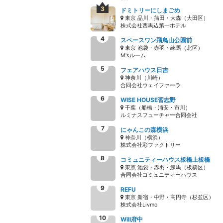
ドミトリーにしまごめ
東京 品川・蒲田・大森（大田区）
株式会社西馬込第一ホテル
スペースワン飛鳥山公園前
東京 池袋・赤羽・練馬（北区）
M'sルーム
フェアハウス日吉
神奈川（川崎）
合同会社ウェイファーラ
WISE HOUSE習志野
千葉（船橋・浦安・市川）
ルミナスフューチャー合同会社
にゃんこの森横浜
神奈川（横浜）
株式会社彩ファクトリー
コミュニティーハウス板橋上板橋
東京 池袋・赤羽・練馬（板橋区）
合同会社コミュニティーハウス
REFU
東京 新宿・中野・高円寺（杉並区）
株式会社Livmo
Will府中