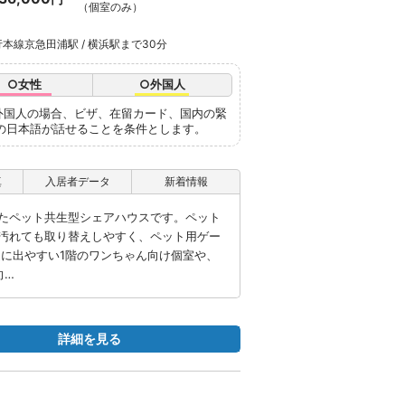
（個室のみ）
本線京急田浦駅 / 横浜駅まで30分
○女性
○外国人
外国人の場合、ビザ、在留カード、国内の緊
の日本語が話せることを条件とします。
真
入居者データ
新着情報
たペット共生型シェアハウスです。ペット
汚れても取り替えしやすく、ペット用ゲー
庭に出やすい1階のワンちゃん向け個室や、
向…
詳細を見る