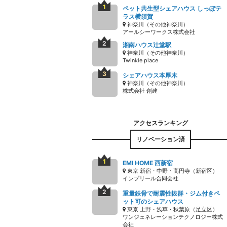
ペット共生型シェアハウス しっぽテ
ラス横須賀
神奈川（その他神奈川）
アールシーワークス株式会社
湘南ハウス辻堂駅
神奈川（その他神奈川）
Twinkle place
シェアハウス本厚木
神奈川（その他神奈川）
株式会社 創建
リノベーション済
EMI HOME 西新宿
東京 新宿・中野・高円寺（新宿区）
インプリール合同会社
重量鉄骨で耐震性抜群・ジム付きペ
ット可のシェアハウス
東京 上野・浅草・秋葉原（足立区）
ワンジェネレーションテクノロジー株式
会社