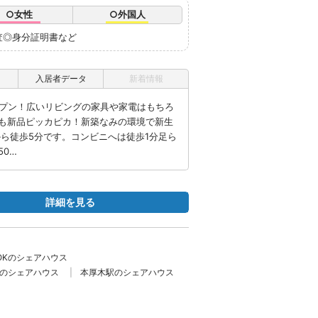
○女性
○外国人
査◎身分証明書など
入居者データ
新着情報
ープン！広いリビングの家具や家電はもちろ
も新品ピッカピカ！新築なみの環境で新生
ら徒歩5分です。コンビニへは徒歩1分足ら
0…
詳細を見る
OKのシェアハウス
のシェアハウス
本厚木駅のシェアハウス