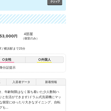
4部屋
53,000
円
（個室のみ）
駅 / 横浜駅まで25分
○女性
○外国人
※身分証提示
真
入居者データ
新着情報
分、年齢制限はなく落ち着いた少人数制ハ
りと生活ができます)ドラム式洗濯機にマッ
な個室にゆったり大きなダイニング、自転
グも…