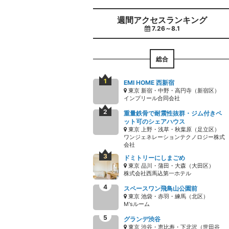
週間アクセスランキング
7.26～8.1
総合
EMI HOME 西新宿
東京 新宿・中野・高円寺（新宿区）
インプリール合同会社
重量鉄骨で耐震性抜群・ジム付きペ
ット可のシェアハウス
東京 上野・浅草・秋葉原（足立区）
ワンジェネレーションテクノロジー株式
会社
ドミトリーにしまごめ
東京 品川・蒲田・大森（大田区）
株式会社西馬込第一ホテル
スペースワン飛鳥山公園前
東京 池袋・赤羽・練馬（北区）
M'sルーム
グランデ渋谷
東京 渋谷・恵比寿・下北沢（世田谷