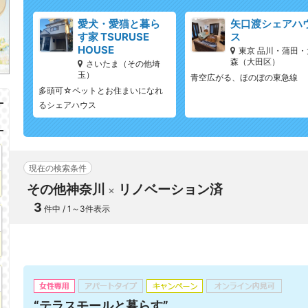
愛犬・愛猫と暮ら
矢口渡シェアハ
す家 TSURUSE
ス
HOUSE
東京 品川・蒲田・
森（大田区）
さいたま（その他埼
玉）
青空広がる、ほのぼの東急線
多頭可☆ペットとお住まいになれ
るシェアハウス
現在の検索条件
その他神奈川
リノベーション済
3
件中 / 1～3件表示
“テラスモールと暮らす”