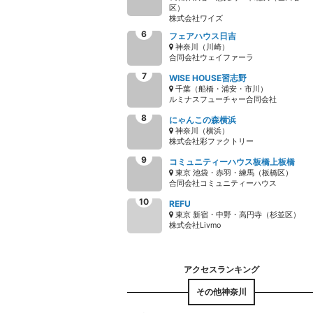
区）
株式会社ワイズ
フェアハウス日吉
神奈川（川崎）
合同会社ウェイファーラ
WISE HOUSE習志野
千葉（船橋・浦安・市川）
ルミナスフューチャー合同会社
にゃんこの森横浜
神奈川（横浜）
株式会社彩ファクトリー
コミュニティーハウス板橋上板橋
東京 池袋・赤羽・練馬（板橋区）
合同会社コミュニティーハウス
REFU
東京 新宿・中野・高円寺（杉並区）
株式会社Livmo
その他神奈川