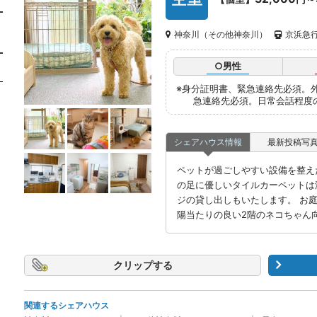
神奈川（その他神奈川）
京浜急行
○男性
※身分証明書、緊急連絡先必須。
急連絡先必須。日常会話程度
シェアハウス情報
最新投稿写
ペットが過ごしやすい設備を整え
の足に優しいタイルカーペットは
ジの貸し出しもいたします。 お
陽当たりの良い2階のネコちゃん
クリップ
関連するシェアハウス