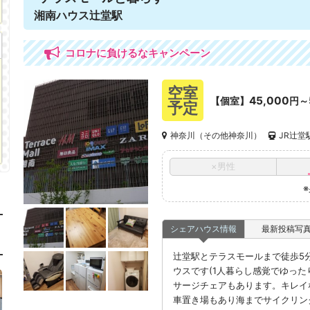
湘南ハウス辻堂駅
コロナに負けるなキャンペーン
空室
45,000
【個室】
円～
予定
神奈川（その他神奈川）
JR辻堂
×男性
シェアハウス情報
最新投稿写
辻堂駅とテラスモールまで徒歩5
ウスです(1人暮らし感覚でゆった
サージチェアもあります。キレイ
車置き場もあり海までサイクリン