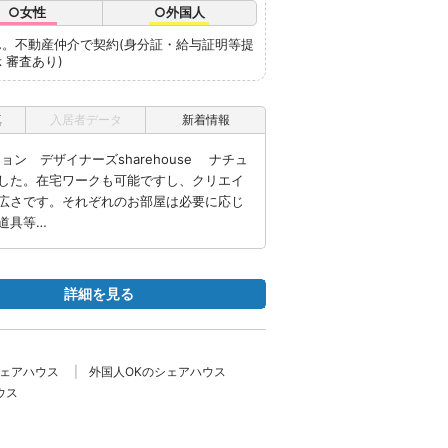
○女性
○外国人
ん。不動産仲介で契約(身分証・給与証明等提
 審査あり)
真
入居者データ
新着情報
ン デザイナーズsharehouse ナチュ
した。在宅ワークも可能ですし、クリエイ
広さです。それぞれのお部屋は必要に応じ
道具等…
詳細を見る
シェアハウス
外国人OKのシェアハウス
ウス