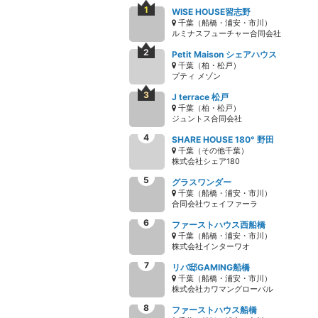
WISE HOUSE習志野
千葉（船橋・浦安・市川）
ルミナスフューチャー合同会社
Petit Maison シェアハウス
千葉（柏・松戸）
プティ メゾン
J terrace 松戸
千葉（柏・松戸）
ジュントス合同会社
SHARE HOUSE 180° 野田
千葉（その他千葉）
株式会社シェア180
グラスワンダー
千葉（船橋・浦安・市川）
合同会社ウェイファーラ
ファーストハウス西船橋
千葉（船橋・浦安・市川）
株式会社インターワオ
リバ邸GAMING船橋
千葉（船橋・浦安・市川）
株式会社カワマングローバル
ファーストハウス船橋