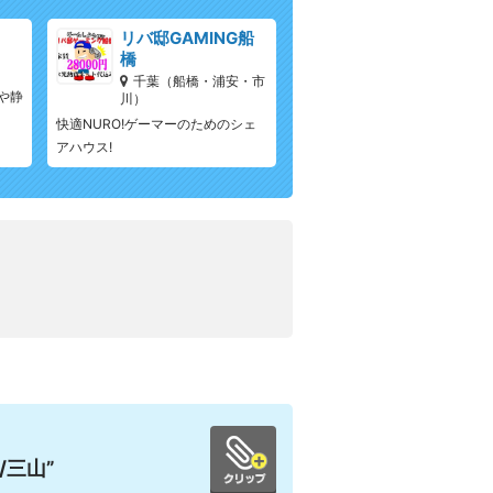
リバ邸GAMING船
橋
千葉（船橋・浦安・市
や静
川）
快適NURO!ゲーマーのためのシェ
アハウス!
/三山”