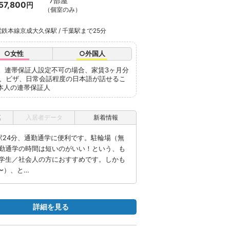
7部屋
57,800
円
（個室のみ）
鉄本線京成大久保駅 / 千葉駅まで25分
○女性
○外国人
人。連帯保証人設定不可の場合、家賃3ヶ月分
ト、ビザ、日常会話程度の日本語が話せるこ
本人の連帯保証人
真
入居者データ
新着情報
駅24分、通勤通学に便利です。駐輪場（無
勤通学の時間は短いのがいい！という、も
学生／社会人の方におすすめです。しかも
0〜）、と…
詳細を見る