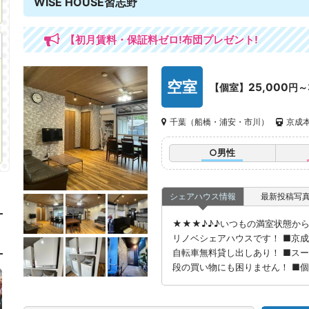
WISE HOUSE習志野
【初月賃料・保証料ゼロ!布団プレゼント!
空室
25,000
【個室】
円～
千葉（船橋・浦安・市川）
京成本
○男性
シェアハウス情報
最新投稿写
★★★♪♪♪いつもの満室状態から
リノベシェアハウスです！ ■京成
自転車無料貸し出しあり！ ■ス
段の買い物にも困りません！ ■個