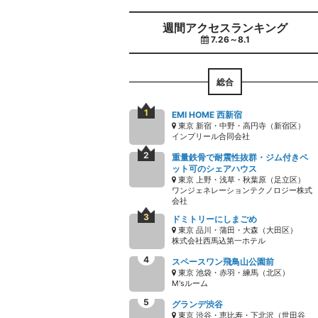
週間アクセスランキング
7.26～8.1
総合
EMI HOME 西新宿
東京 新宿・中野・高円寺（新宿区）
インプリール合同会社
重量鉄骨で耐震性抜群・ジム付きペ
ット可のシェアハウス
東京 上野・浅草・秋葉原（足立区）
ワンジェネレーションテクノロジー株式
会社
ドミトリーにしまごめ
東京 品川・蒲田・大森（大田区）
株式会社西馬込第一ホテル
スペースワン飛鳥山公園前
東京 池袋・赤羽・練馬（北区）
M'sルーム
グランデ渋谷
東京 渋谷・恵比寿・下北沢（世田谷