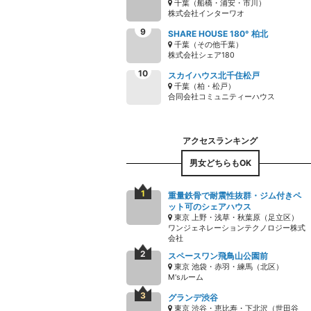
千葉（船橋・浦安・市川）
株式会社インターワオ
SHARE HOUSE 180° 柏北
千葉（その他千葉）
株式会社シェア180
スカイハウス北千住松戸
千葉（柏・松戸）
合同会社コミュニティーハウス
男女どちらもOK
重量鉄骨で耐震性抜群・ジム付きペ
ット可のシェアハウス
東京 上野・浅草・秋葉原（足立区）
ワンジェネレーションテクノロジー株式
会社
スペースワン飛鳥山公園前
東京 池袋・赤羽・練馬（北区）
M'sルーム
グランデ渋谷
東京 渋谷・恵比寿・下北沢（世田谷