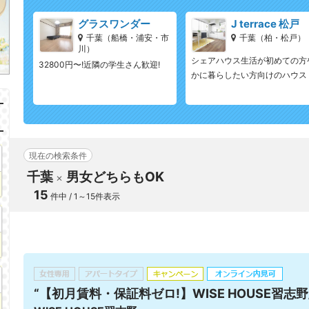
グラスワンダー
J terrace 松戸
千葉（船橋・浦安・市
千葉（柏・松戸）
川）
シェアハウス生活が初めての方
32800円〜!近隣の学生さん歓迎!
かに暮らしたい方向けのハウス
現在の検索条件
千葉
男女どちらもOK
15
件中 / 1～15件表示
“【初月賃料・保証料ゼロ!】WISE HOUSE習志野