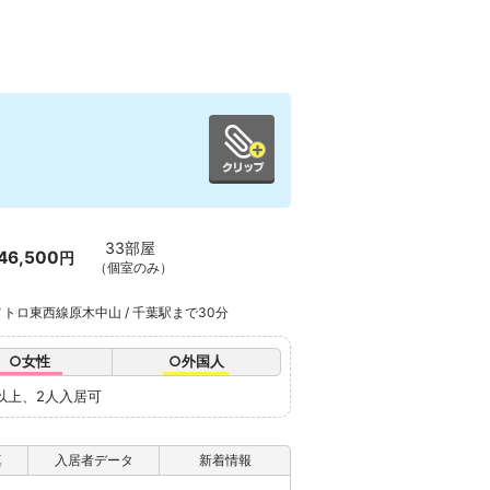
33部屋
46,500
円
（個室のみ）
トロ東西線原木中山 / 千葉駅まで30分
○女性
○外国人
歳以上、2人入居可
真
入居者データ
新着情報