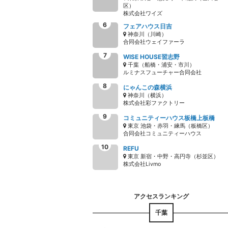
区）
株式会社ワイズ
フェアハウス日吉
神奈川（川崎）
合同会社ウェイファーラ
WISE HOUSE習志野
千葉（船橋・浦安・市川）
ルミナスフューチャー合同会社
にゃんこの森横浜
神奈川（横浜）
株式会社彩ファクトリー
コミュニティーハウス板橋上板橋
東京 池袋・赤羽・練馬（板橋区）
合同会社コミュニティーハウス
REFU
東京 新宿・中野・高円寺（杉並区）
株式会社Livmo
千葉