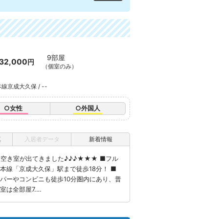
9部屋
32,000
円
（個室のみ）
線京成大久保 / --
○女性
○外国人
真
入居者データ
新着情報
空き室が出てきました♪♪♪★★★ ■フル
本線「京成大久保」駅まで徒歩18分！ ■
ーパーやコンビニも徒歩10分圏内にあり、普
室は全部屋7.…