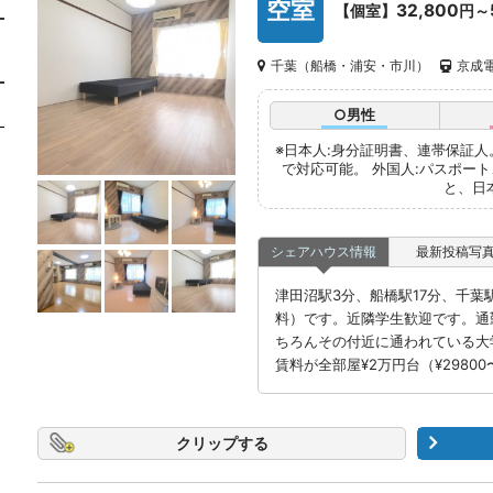
空室
32,800
【個室】
円～
千葉（船橋・浦安・市川）
京成電
○男性
※日本人:身分証明書、連帯保証
で対応可能。 外国人:パスポー
と、日
シェアハウス情報
最新投稿写
津田沼駅3分、船橋駅17分、千葉
料）です。近隣学生歓迎です。通
ちろんその付近に通われている大
賃料が全部屋¥2万円台（¥2980
クリップ