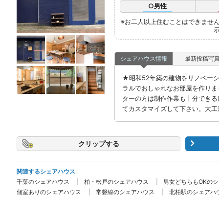
○男性
※お二人以上住むことはできませ
示
シェアハウス情報
最新投稿写
★昭和52年築の建物をリノベーショ
ラルでおしゃれなお部屋を作りま
ターの方は制作作業も十分できる
てカスタマイズして下さい。大工
クリップ
関連するシェアハウス
千葉のシェアハウス
柏・松戸のシェアハウス
男女どちらもOKの
個室ありのシェアハウス
常磐線のシェアハウス
北柏駅のシェアハ