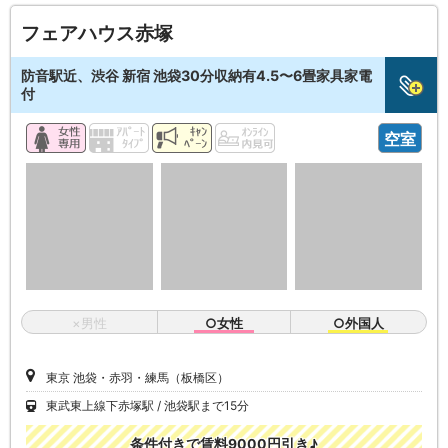
フェアハウス赤塚
防音駅近、渋谷 新宿 池袋30分収納有4.5〜6畳家具家電
付
空室
×男性
○女性
○外国人
東京 池袋・赤羽・練馬（板橋区）
東武東上線下赤塚駅
池袋駅まで15分
条件付きで賃料9000円引き♪