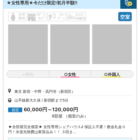
★女性専用★今だけ限定!初月半額!!
空室
×男性
○女性
○外国人
東京 新宿・中野・高円寺（新宿区）
山手線新大久保
新宿駅まで5分
60,000円～120,000円
個室
8部屋 （個室のみ）
★全部屋完全個室★ 女性専用シェアハウス♪ 保証人不要！敷金礼金０
円！水道光熱費は家賃込み！！ ３回ま…