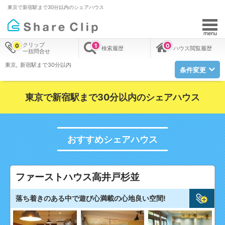
東京で新宿駅まで30分以内のシェアハウス
menu
クリップ
0
1
0
検索履歴
ハウス閲覧履歴
一括問合せ
東京
新宿駅まで30分以内
条件変更
東京で新宿駅まで30分以内のシェアハウス
おすすめシェアハウス
ファーストハウス高井戸杉並
落ち着きのある中で遊び心満載の心地良い空間!