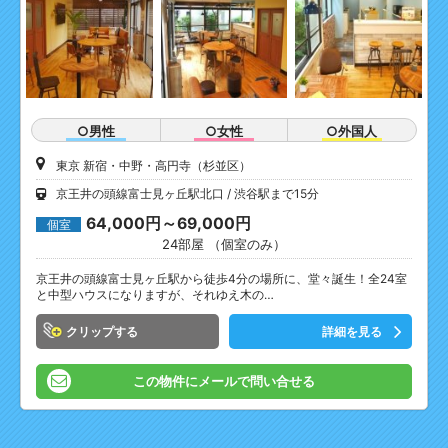
○男性
○女性
○外国人
東京 新宿・中野・高円寺（杉並区）
京王井の頭線富士見ヶ丘駅北口
渋谷駅まで15分
64,000円～69,000円
個室
24部屋 （個室のみ）
京王井の頭線富士見ヶ丘駅から徒歩4分の場所に、堂々誕生！全24室
と中型ハウスになりますが、それゆえ木の…
クリップ
詳細を見る
この物件にメールで問い合せる