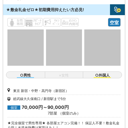
★敷金礼金ゼロ★初期費用抑えたい方必見!
空室
○男性
×女性
○外国人
東京 新宿・中野・高円寺（新宿区）
総武線大久保南口
新宿駅まで5分
70,000円～90,000円
個室
7部屋 （個室のみ）
★完全個室で男性専用★ 各部屋エアコン完備！！ 保証人不要！敷金礼金
０円！水道光熱費は家賃込み！！ …