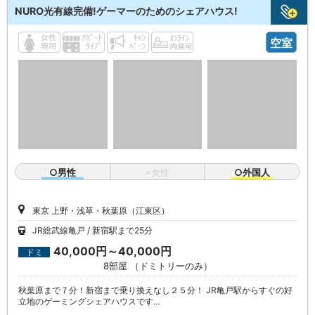
NURO光有線完備!ゲーマーのためのシェアハウス!
空室
○男性
×女性
○外国人
東京 上野・浅草・秋葉原（江東区）
JR総武線亀戸
新宿駅まで25分
40,000円～40,000円
ドミ
8部屋 （ドミトリーのみ）
秋葉原まで７分！新宿まで乗り換えなし２５分！ JR亀戸駅からすぐの好
立地のゲーミングシェアハウスです…