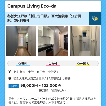
Campus Living Eco-da
都営大江戸線「新江古田駅」,西武池袋線「江古田
駅」2駅利用可
○男性
○女性
○外国人
東京 新宿・中野・高円寺（中野区）
都営大江戸線新江古田駅A2
新宿駅まで15分
96,000円～102,000円
個室
16部屋 （個室のみ）
完全リノベワンルームアパートが2024年6月OPEN！都営大江戸線を
使えば、新宿駅まで直通15分、六本木駅まで…