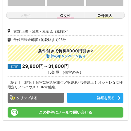
×男性
○女性
○外国人
東京 上野・浅草・秋葉原（葛飾区）
千代田線金町駅
池袋駅まで25分
条件付きで賃料9000円引き♪
他1件のキャンペーンあり
29,800円～31,800円
個室
15部屋 （個室のみ）
【駅近】【防音】個室に家具家電付／収納あり5畳以上！ オシャレな女性
限定リノベハウス！ JR常磐線、…
クリップ
詳細を見る
この物件にメールで問い合せる