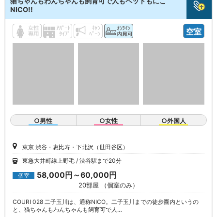
猫ちゃんもわんちゃんも飼育可で人もペットもにこ
NICO!!
空室
○男性
○女性
○外国人
東京 渋谷・恵比寿・下北沢（世田谷区）
東急大井町線上野毛
渋谷駅まで20分
58,000円～60,000円
個室
20部屋 （個室のみ）
COURI 028 二子玉川は、通称NICO。二子玉川までの徒歩圏内というの
と、猫ちゃんもわんちゃんも飼育可で人…