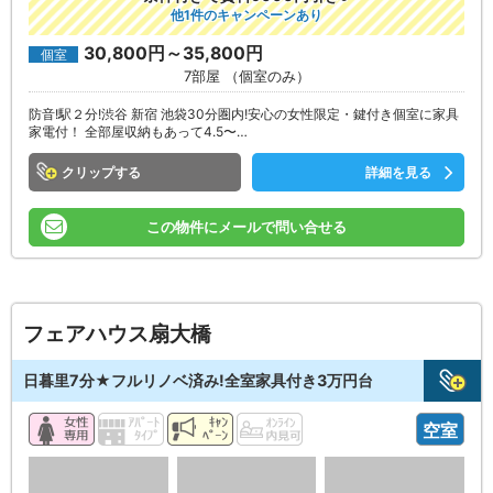
他1件のキャンペーンあり
30,800円～35,800円
個室
7部屋 （個室のみ）
防音!駅２分!渋谷 新宿 池袋30分圏内!安心の女性限定・鍵付き個室に家具
家電付！ 全部屋収納もあって4.5〜…
クリップ
詳細を見る
この物件にメールで問い合せる
フェアハウス扇大橋
日暮里7分★フルリノベ済み!全室家具付き3万円台
空室