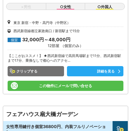
×男性
○女性
○外国人
東京 新宿・中野・高円寺（中野区）
西武新宿線都立家政南口
新宿駅まで15分
32,000円～48,000円
個室
12部屋 （個室のみ）
【ここがおススメ！】 ★西武新宿線で高田馬場駅まで11分、西武新宿駅
まで17分、乗換なしで都心へのアクセ…
クリップ
詳細を見る
この物件にメールで問い合せる
フェアハウス扇大橋ガーデン
女性専用鍵付き個室36800円、内装フルリノベーショ