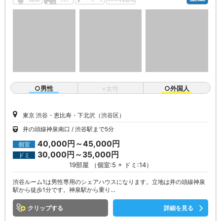
○男性
×女性
○外国人
東京 渋谷・恵比寿・下北沢（渋谷区）
井の頭線神泉南口
渋谷駅まで5分
40,000円～45,000円
個室
30,000円～35,000円
ドミ
19部屋 （個室:5 + ドミ:14）
渋谷ルーム1は男性専用のシェアハウスになります。立地は井の頭線神泉
駅から徒歩1分です。神泉駅から乗り…
クリップ
詳細を見る