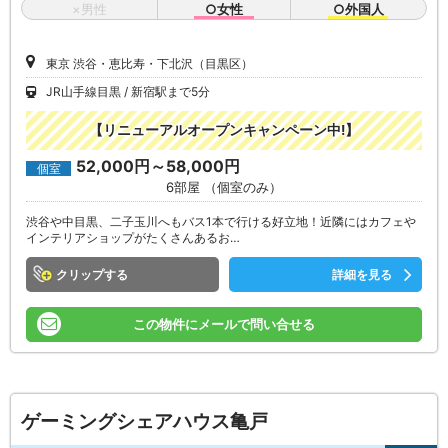
×男性
○女性
○外国人
東京 渋谷・恵比寿・下北沢（目黒区）
JR山手線目黒
新宿駅まで5分
【リニューアルオープンキャンペーン中!】
52,000円～58,000円
個室
6部屋 （個室のみ）
渋谷や中目黒、二子玉川へもバス1本で行ける好立地！近隣にはカフェや
インテリアショップがたくさんあるお…
クリップ
詳細を見る
この物件にメールで問い合せる
ゲーミングシェアハウス亀戸