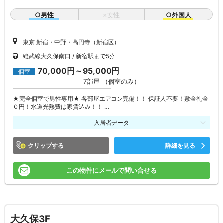
○男性
×女性
○外国人
東京 新宿・中野・高円寺（新宿区）
総武線大久保南口
新宿駅まで5分
70,000円～95,000円
個室
7部屋 （個室のみ）
★完全個室で男性専用★ 各部屋エアコン完備！！ 保証人不要！敷金礼金
０円！水道光熱費は家賃込み！！ …
入居者データ
クリップ
詳細を見る
この物件にメールで問い合せる
大久保3F