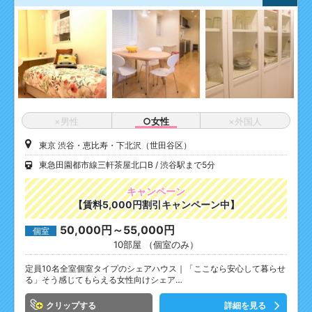
×男性
○女性
×外国人
東京 渋谷・恵比寿・下北沢（世田谷区）
東急田園都市線三軒茶屋北口B
渋谷駅まで5分
キャンペーン
【賃料5,000円割引キャンペーン中】
50,000円～55,000円
個室
10部屋 （個室のみ）
定員10名全室個室タイプのシェアハウス｜「ここなら安心して暮らせ
る」そう感じてもらえる女性向けシェア…
クリップ
詳細を見る