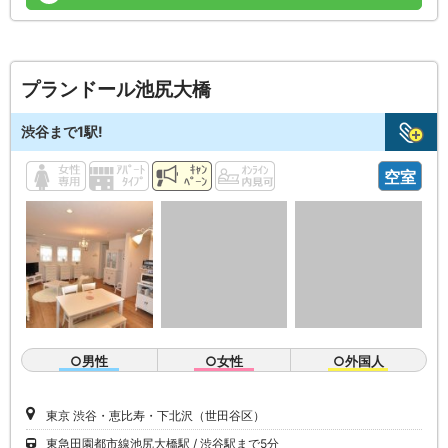
プランドール池尻大橋
渋谷まで1駅!
空室
○男性
○女性
○外国人
東京 渋谷・恵比寿・下北沢（世田谷区）
東急田園都市線池尻大橋駅
渋谷駅まで5分