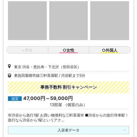
×男性
○女性
○外国人
東京 渋谷・恵比寿・下北沢（世田谷区）
東急田園都市線三軒茶屋駅
渋谷駅まで5分
事務手数料 割引キャンペーン
47,000円～59,000円
個室
13部屋 （個室のみ）
🌸渋谷から急行1駅 お買い物便利な三軒茶屋🌸 ■渋谷からの急行停車駅！
急行なら渋谷から1駅というアク…
入居者データ