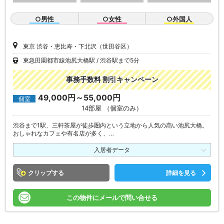
○男性
○女性
○外国人
東京 渋谷・恵比寿・下北沢（世田谷区）
東急田園都市線池尻大橋駅
渋谷駅まで5分
事務手数料 割引キャンペーン
49,000円～55,000円
個室
14部屋 （個室のみ）
渋谷まで1駅、三軒茶屋が徒歩圏内という立地から人気の高い池尻大橋。
おしゃれなカフェや有名店が多く、…
入居者データ
クリップ
詳細を見る
この物件にメールで問い合せる