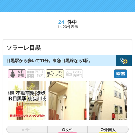
24
件中
1～20件表示
ソラーレ目黒
目黒駅から歩いて11分。東急目黒線なら1駅。
空室
×男性
○女性
○外国人