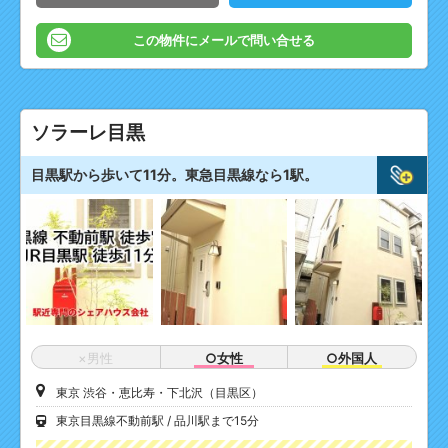
この物件にメールで問い合せる
ソラーレ目黒
目黒駅から歩いて11分。東急目黒線なら1駅。
×男性
○女性
○外国人
東京 渋谷・恵比寿・下北沢（目黒区）
東京目黒線不動前駅
品川駅まで15分