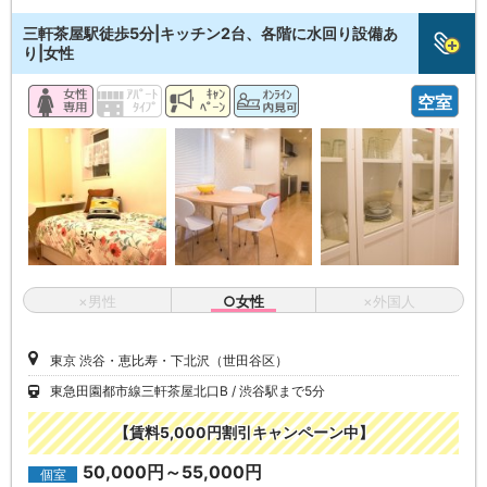
三軒茶屋駅徒歩5分|キッチン2台、各階に水回り設備あ
り|女性
空室
×男性
○女性
×外国人
東京 渋谷・恵比寿・下北沢（世田谷区）
東急田園都市線三軒茶屋北口B
渋谷駅まで5分
【賃料5,000円割引キャンペーン中】
50,000円～55,000円
個室