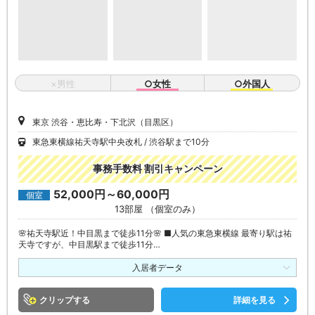
×男性
○女性
○外国人
東京 渋谷・恵比寿・下北沢（目黒区）
東急東横線祐天寺駅中央改札
渋谷駅まで10分
事務手数料 割引キャンペーン
52,000円～60,000円
個室
13部屋 （個室のみ）
🌸祐天寺駅近！中目黒まで徒歩11分🌸 ■人気の東急東横線 最寄り駅は祐
天寺ですが、中目黒駅まで徒歩11分…
入居者データ
クリップ
詳細を見る