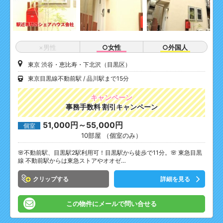
×男性
○女性
○外国人
東京 渋谷・恵比寿・下北沢（目黒区）
東京目黒線不動前駅
品川駅まで15分
キャンペーン
事務手数料 割引キャンペーン
51,000円～55,000円
個室
10部屋 （個室のみ）
🌸不動前駅、目黒駅2駅利用可！目黒駅から徒歩で11分。🌸 東急目黒
線 不動前駅からは東急ストアやオオゼ…
クリップ
詳細を見る
この物件にメールで問い合せる