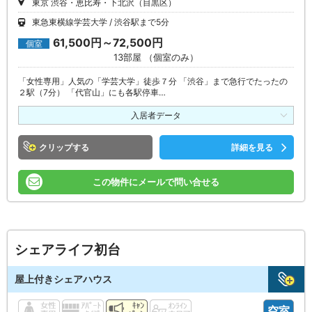
東京 渋谷・恵比寿・下北沢（目黒区）
東急東横線学芸大学
渋谷駅まで5分
61,500円～72,500円
個室
13部屋 （個室のみ）
「女性専用」人気の「学芸大学」徒歩７分 「渋谷」まで急行でたったの
２駅（7分） 「代官山」にも各駅停車…
入居者データ
クリップ
詳細を見る
この物件にメールで問い合せる
シェアライフ初台
屋上付きシェアハウス
空室