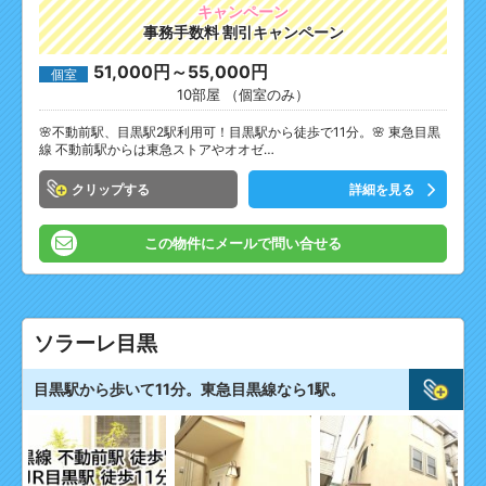
キャンペーン
事務手数料 割引キャンペーン
51,000円～55,000円
個室
10部屋 （個室のみ）
🌸不動前駅、目黒駅2駅利用可！目黒駅から徒歩で11分。🌸 東急目黒
線 不動前駅からは東急ストアやオオゼ…
クリップ
詳細を見る
この物件にメールで問い合せる
ソラーレ目黒
目黒駅から歩いて11分。東急目黒線なら1駅。