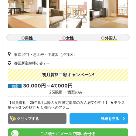
○男性
○女性
○外国人
東京 渋谷・恵比寿・下北沢（渋谷区）
都営新宿線幡ヶ谷
--
初月賃料半額キャンペーン!
30,000円～47,000円
個室
25部屋 （個室のみ）
【満員御礼！25年6月以降の女性限定部屋のみ入居受付中！】 ★テラス
幡ヶ谷3つの魅力★ 1. 都心へのアク…
クリップ
詳細を見る
この物件にメールで問い合せる