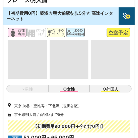
フレーズ明大前
【初期費用0円】築浅☆明大前駅徒歩5分☆ 高速インタ
ーネット
空室予定
×男性
○女性
○外国人
東京 渋谷・恵比寿・下北沢（世田谷区）
京王線明大前
新宿駅まで5分
【初期費用90,000円→今だけ0円!】
52,000円～65,000円