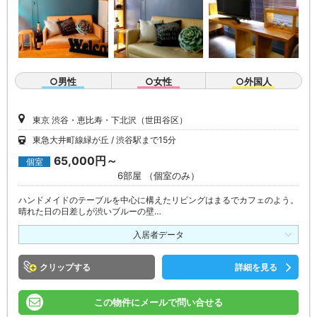
○男性
○女性
○外国人
東京 渋谷・恵比寿・下北沢（世田谷区）
東急大井町線緑が丘
渋谷駅まで15分
65,000円～
個室
6部屋 （個室のみ）
ハンドメイドのテーブルを中心に構えたリビングはまるでカフェのよう。
晴れた日の日差しが渋いブルーの壁…
入居者データ
クリップ
詳細を見る
この物件にメールで問い合せる