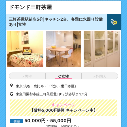
ドモンド三軒茶屋
三軒茶屋駅徒歩5分|キッチン2台、各階に水回り設備
あり|女性
×男性
○女性
×外国人
東京 渋谷・恵比寿・下北沢（世田谷区）
東急田園都市線三軒茶屋北口B
渋谷駅まで5分
キャンペーン
【賃料5,000円割引キャンペーン中】
50,000円～55,000円
個室
10部屋 （個室のみ）