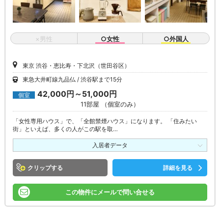
×男性
○女性
○外国人
東京 渋谷・恵比寿・下北沢（世田谷区）
東急大井町線九品仏
渋谷駅まで15分
42,000円～51,000円
個室
11部屋 （個室のみ）
「女性専用ハウス」で、「全館禁煙ハウス」になります。 「住みたい
街」といえば、多くの人がこの駅を取…
入居者データ
クリップ
詳細を見る
この物件にメールで問い合せる