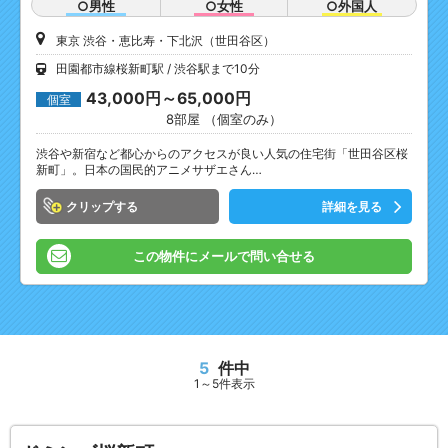
○男性
○女性
○外国人
東京 渋谷・恵比寿・下北沢（世田谷区）
田園都市線桜新町駅
渋谷駅まで10分
43,000円～65,000円
個室
8部屋 （個室のみ）
渋谷や新宿など都心からのアクセスが良い人気の住宅街「世田谷区桜
新町」。日本の国民的アニメサザエさん…
クリップ
詳細を見る
この物件にメールで問い合せる
5
件中
1～5件表示