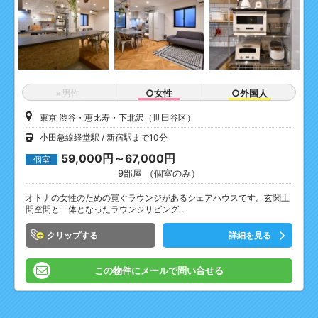
×男性
○女性
○外国人
東京 渋谷・恵比寿・下北沢（世田谷区）
小田急線経堂駅
新宿駅まで10分
59,000円～67,000円
個室
9部屋 （個室のみ）
オトナの女性のための寛ぐラウンジがあるシェアハウスです。玄関土
間空間と一体となったラウンジリビング…
クリップ
詳細を見る
この物件にメールで問い合せる