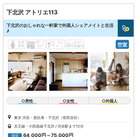
下北沢 アトリエ113
下北沢のおしゃれな一軒家で外国人シェアメイトと生活
♪
空室
○男性
○女性
○外国人
東京 渋谷・恵比寿・下北沢（世田谷区）
京王線・小田急線下北沢
渋谷駅まで10分
64,000円～75,000円
個室