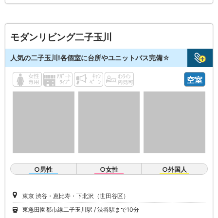
モダンリビング二子玉川
人気の二子玉川!各個室に台所やユニットバス完備☆
空室
○男性
○女性
○外国人
東京 渋谷・恵比寿・下北沢（世田谷区）
東急田園都市線二子玉川駅
渋谷駅まで10分