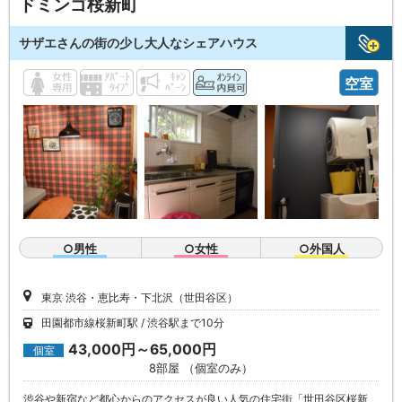
ドミンゴ桜新町
サザエさんの街の少し大人なシェアハウス
空室
○男性
○女性
○外国人
東京 渋谷・恵比寿・下北沢（世田谷区）
田園都市線桜新町駅
渋谷駅まで10分
43,000円～65,000円
個室
8部屋 （個室のみ）
渋谷や新宿など都心からのアクセスが良い人気の住宅街「世田谷区桜新