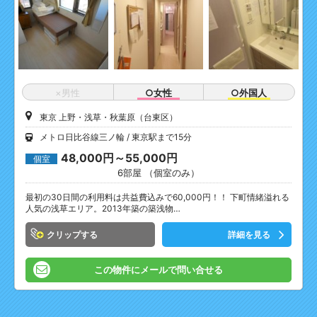
×男性
○女性
○外国人
東京 上野・浅草・秋葉原（台東区）
メトロ日比谷線三ノ輪
東京駅まで15分
48,000円～55,000円
個室
6部屋 （個室のみ）
最初の30日間の利用料は共益費込みで60,000円！！ 下町情緒溢れる
人気の浅草エリア。2013年築の築浅物…
クリップ
詳細を見る
この物件にメールで問い合せる