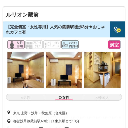
ルリオン蔵前
【完全個室・女性専用】人気の蔵前駅徒歩3分★おしゃ
れカフェ有
満室
×男性
○女性
×外国人
東京 上野・浅草・秋葉原（台東区）
都営浅草線蔵前駅A3出口
東京駅まで10分