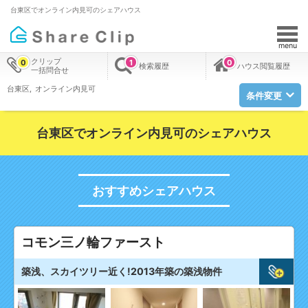
台東区でオンライン内見可のシェアハウス
menu
クリップ
0
1
0
検索履歴
ハウス閲覧履歴
一括問合せ
台東区
オンライン内見可
条件変更
台東区でオンライン内見可のシェアハウス
おすすめシェアハウス
コモン三ノ輪ファースト
築浅、スカイツリー近く!2013年築の築浅物件