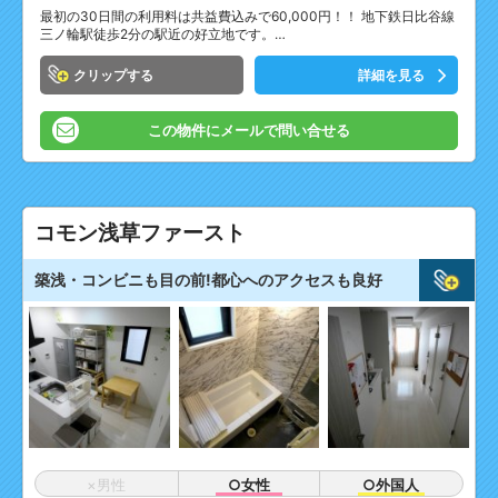
最初の30日間の利用料は共益費込みで60,000円！！ 地下鉄日比谷線
三ノ輪駅徒歩2分の駅近の好立地です。…
クリップ
詳細を見る
この物件にメールで問い合せる
コモン浅草ファースト
築浅・コンビニも目の前!都心へのアクセスも良好
×男性
○女性
○外国人