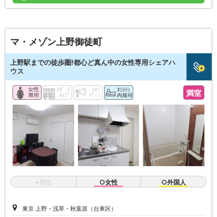
マ・メゾン上野御徒町
上野駅までの徒歩圏!都心ど真ん中の女性専用シェアハ
ウス
満室
×男性
○女性
○外国人
東京 上野・浅草・秋葉原（台東区）