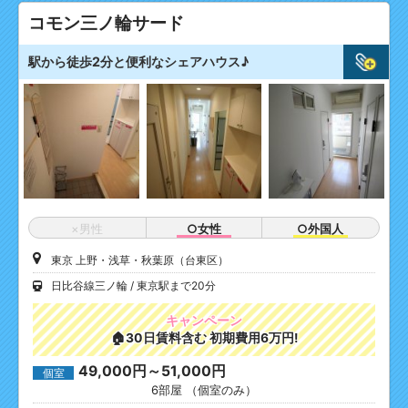
コモン三ノ輪サード
駅から徒歩2分と便利なシェアハウス♪
×男性
○女性
○外国人
東京 上野・浅草・秋葉原（台東区）
日比谷線三ノ輪
東京駅まで20分
キャンペーン
🏠30日賃料含む 初期費用6万円!
49,000円～51,000円
個室
6部屋 （個室のみ）