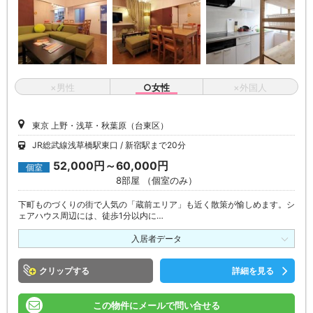
×男性
○女性
×外国人
東京 上野・浅草・秋葉原（台東区）
JR総武線浅草橋駅東口
新宿駅まで20分
52,000円～60,000円
個室
8部屋 （個室のみ）
下町ものづくりの街で人気の「蔵前エリア」も近く散策が愉しめます。シ
ェアハウス周辺には、徒歩1分以内に…
入居者データ
クリップ
詳細を見る
この物件にメールで問い合せる