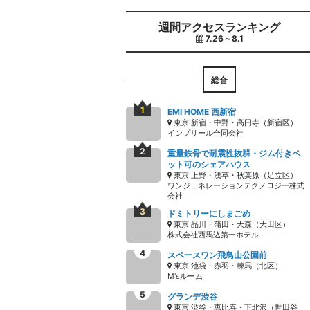
週間アクセスランキング
7.26～8.1
総合
EMI HOME 西新宿
東京 新宿・中野・高円寺（新宿区）
インプリール合同会社
重量鉄骨で耐震性抜群・ジム付きペ
ット可のシェアハウス
東京 上野・浅草・秋葉原（足立区）
ワンジェネレーションテクノロジー株式
会社
ドミトリーにしまごめ
東京 品川・蒲田・大森（大田区）
株式会社西馬込第一ホテル
スペースワン飛鳥山公園前
東京 池袋・赤羽・練馬（北区）
M'sルーム
グランデ渋谷
東京 渋谷・恵比寿・下北沢（世田谷