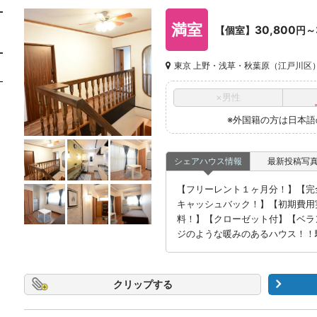
満室
30,800
【個室】
円～
東京 上野・浅草・秋葉原（江戸川区
×男性
※外国籍の方は日本
シェアハウス情報
最新投稿写
【フリーレント１ヶ月分！】【完
キャッシュバック！】【初期費用
料！】【クローゼット付】【ベラ
ジのような暖みのあるハウス！！
クリップ