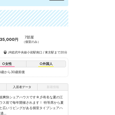
7部屋
35,000
円
（個室のみ）
）
JR総武中央線小岩駅南口 / 東京駅まで20分
○女性
○外国人
8歳から30歳前後
入居者データ
新着情報
観爽快シェアハウスです☆彡有名な夏の江
ウス前で毎年開催されます！ 特等席から夏
と広いリビングがある個室タイプシェアハ
最適…