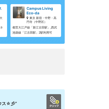
ス
Campus Living
Eco-da
大
東京 新宿・中野・高
円寺（中野区）
ジネ
都営大江戸線「新江古田駅」,西武
池袋線「江古田駅」2駅利用可
ウス☆彡”