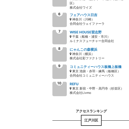
区）
株式会社ワイズ
フェアハウス日吉
神奈川（川崎）
合同会社ウェイファーラ
WISE HOUSE習志野
千葉（船橋・浦安・市川）
ルミナスフューチャー合同会社
にゃんこの森横浜
神奈川（横浜）
株式会社彩ファクトリー
コミュニティーハウス板橋上板橋
東京 池袋・赤羽・練馬（板橋区）
合同会社コミュニティーハウス
REFU
東京 新宿・中野・高円寺（杉並区）
株式会社Livmo
江戸川区