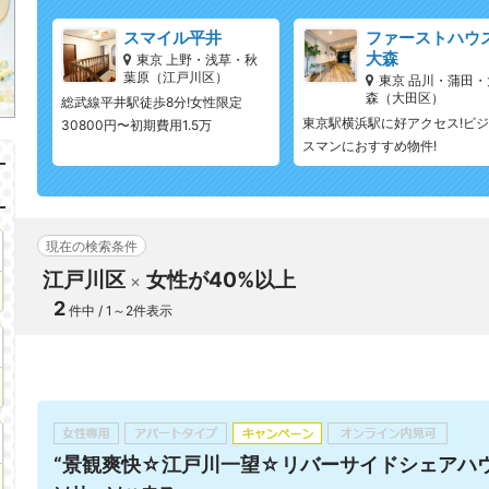
スマイル平井
ファーストハウ
大森
東京 上野・浅草・秋
葉原（江戸川区）
東京 品川・蒲田・
森（大田区）
総武線平井駅徒歩8分!女性限定
東京駅横浜駅に好アクセス!ビ
30800円〜初期費用1.5万
スマンにおすすめ物件!
現在の検索条件
江戸川区
女性が40%以上
2
件中 / 1～2件表示
“景観爽快☆江戸川一望☆リバーサイドシェアハ