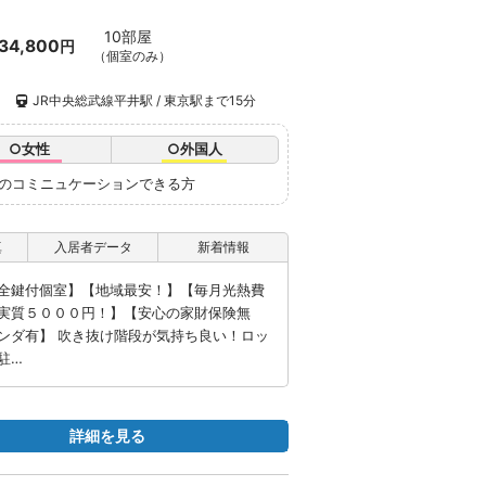
10部屋
34,800
円
（個室のみ）
）
JR中央総武線平井駅 / 東京駅まで15分
○女性
○外国人
語のコミニュケーションできる方
真
入居者データ
新着情報
全鍵付個室】【地域最安！】【毎月光熱費
実質５０００円！】【安心の家財保険無
ンダ有】 吹き抜け階段が気持ち良い！ロッ
駐…
詳細を見る