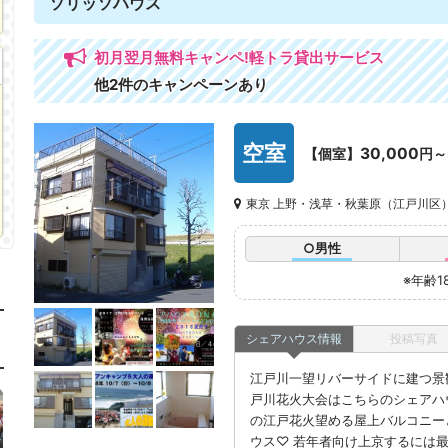
ソリッソハウス
初月翌月無料キャンペ!軽トラ貸出サービス
他2件のキャンペーンあり
空室
30,000
【個室】
円～
東京 上野・浅草・秋葉原（江戸川区
○男性
※年齢1
シェアハウス情報
投稿写真
江戸川一望リバーサイドに建つ景
戸川花火大会はこちらのシェアハ
の江戸花火望める屋上バルコニー
ウス♡ 若年者向け上京するには