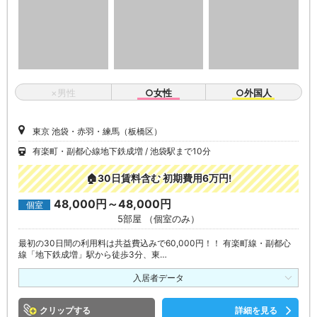
×男性
○女性
○外国人
東京 池袋・赤羽・練馬（板橋区）
有楽町・副都心線地下鉄成増
池袋駅まで10分
🏠30日賃料含む 初期費用6万円!
48,000円～48,000円
個室
5部屋 （個室のみ）
最初の30日間の利用料は共益費込みで60,000円！！ 有楽町線・副都心
線「地下鉄成増」駅から徒歩3分、東…
入居者データ
クリップ
詳細を見る