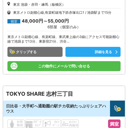
東京 池袋・赤羽・練馬（板橋区）
東京メトロ副都心線,有楽町線地下鉄赤塚出口1
池袋駅まで15分
48,000円～55,000円
個室
6部屋 （個室のみ）
東京メトロ副都心線、有楽町線、東武東上線の3線にアクセス可能副都心
線で池袋まで13分、東新宿21分、渋谷…
クリップ
詳細を見る
この物件にメールで問い合せる
TOKYO SHARE 志村三丁目
日比谷・大手町へ通勤圏の駅チカ収納たっぷりシェアハ
ウス
満室