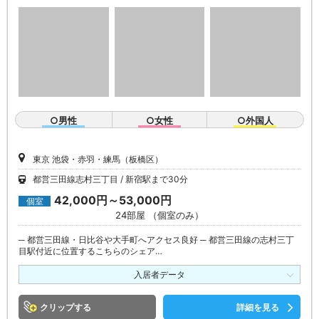
○男性
○女性
○外国人
東京 池袋・赤羽・練馬（板橋区）
都営三田線志村三丁目
新宿駅まで30分
42,000円～53,000円
個室
24部屋 （個室のみ）
─ 都営三田線・日比谷や大手町へアクセス良好 ─ 都営三田線の志村三丁
目駅付近に位置するこちらのシェア…
入居者データ
クリップ
詳細を見る