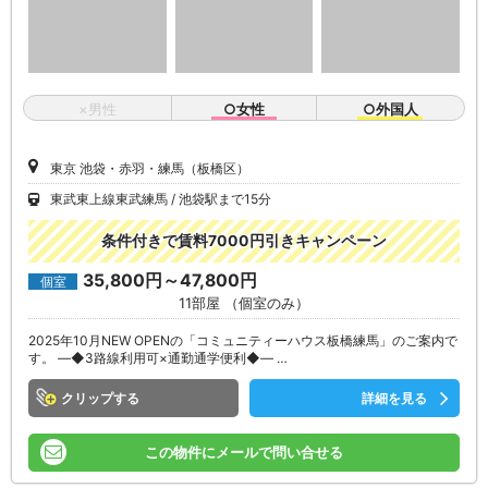
×男性
○女性
○外国人
東京 池袋・赤羽・練馬（板橋区）
東武東上線東武練馬
池袋駅まで15分
条件付きで賃料7000円引きキャンペーン
35,800円～47,800円
個室
11部屋 （個室のみ）
2025年10月NEW OPENの「コミュニティーハウス板橋練馬」のご案内で
す。 ―◆3路線利用可×通勤通学便利◆― …
クリップ
詳細を見る
この物件にメールで問い合せる