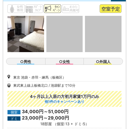
空室予定
○男性
○女性
○外国人
東京 池袋・赤羽・練馬（板橋区）
東武東上線上板橋北口
池袋駅まで10分
4ヶ月以上入居の方初月家賃1万円のみ
他1件のキャンペーンあり
34,000円～51,000円
個室
23,000円～29,000円
ドミ
18部屋 （個室:13 + ドミ:5）