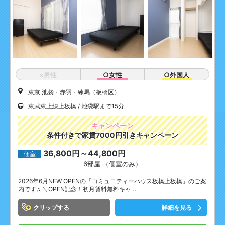
×男性
○女性
○外国人
東京 池袋・赤羽・練馬（板橋区）
東武東上線上板橋
池袋駅まで15分
キャンペーン
条件付きで家賃7000円引きキャンペーン
36,800円～44,800円
個室
6部屋 （個室のみ）
2026年6月NEW OPENの「コミュニティーハウス板橋上板橋」のご案
内です♫ ＼OPEN記念！初月賃料無料キャ…
クリップ
詳細を見る