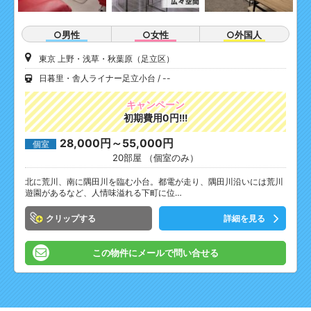
○男性
○女性
○外国人
東京 上野・浅草・秋葉原（足立区）
日暮里・舎人ライナー足立小台
--
キャンペーン
初期費用0円!!!
28,000円～55,000円
個室
20部屋 （個室のみ）
北に荒川、南に隅田川を臨む小台。都電が走り、隅田川沿いには荒川
遊園があるなど、人情味溢れる下町に位…
クリップ
詳細を見る
この物件にメールで問い合せる