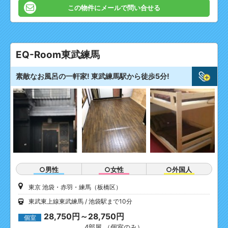
この物件にメールで問い合せる
EQ-Room東武練馬
素敵なお風呂の一軒家! 東武練馬駅から徒歩5分!
○男性
○女性
○外国人
東京 池袋・赤羽・練馬（板橋区）
東武東上線東武練馬
池袋駅まで10分
28,750円～28,750円
個室
4部屋 （個室のみ）