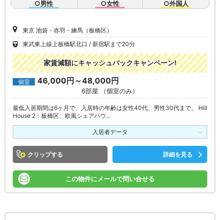
○男性
○女性
○外国人
東京 池袋・赤羽・練馬（板橋区）
東武東上線上板橋駅北口
新宿駅まで20分
家賃減額にキャッシュバックキャンペーン!
46,000円～48,000円
個室
6部屋 （個室のみ）
最低入居期間は6ヶ月で、入居時の年齢は女性40代、男性30代まで。 Hill
House 2：板橋区、欧風シェアハウ…
入居者データ
クリップ
詳細を見る
この物件にメールで問い合せる