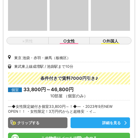
×男性
○女性
○外国人
東京 池袋・赤羽・練馬（板橋区）
東武東上線成増駅
池袋駅まで10分
条件付きで賃料7000円引き♪
33,800円～46,800円
個室
10部屋 （個室のみ）
―◆女性限定鍵付き個室33,800円～！◆― ・2023年9月NEW
OPEN！！ ・女性限定！3万円代からと超格安 ・イ…
クリップ
詳細を見る
この物件にメールで問い合せる