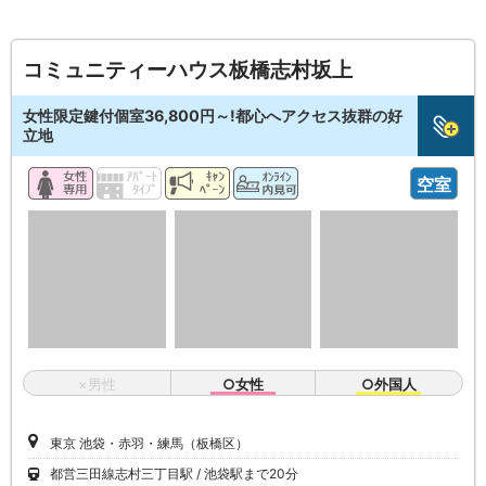
コミュニティーハウス板橋志村坂上
女性限定鍵付個室36,800円～!都心へアクセス抜群の好
立地
空室
×男性
○女性
○外国人
東京 池袋・赤羽・練馬（板橋区）
都営三田線志村三丁目駅
池袋駅まで20分