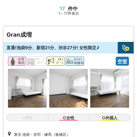
17
件中
1～17件表示
Gran成増
直通!池袋9分、新宿21分、渋谷27分! 女性限定♪
空室
×男性
○女性
○外国人
東京 池袋・赤羽・練馬（板橋区）