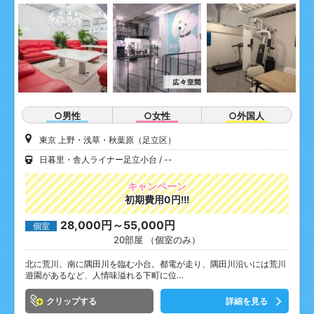
○男性
○女性
○外国人
東京 上野・浅草・秋葉原（足立区）
日暮里・舎人ライナー足立小台
--
キャンペーン
初期費用0円!!!
28,000円～55,000円
個室
20部屋 （個室のみ）
北に荒川、南に隅田川を臨む小台。都電が走り、隅田川沿いには荒川
遊園があるなど、人情味溢れる下町に位…
クリップ
詳細を見る