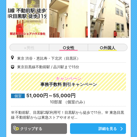
×男性
○女性
○外国人
東京 渋谷・恵比寿・下北沢（目黒区）
東京目黒線不動前駅
品川駅まで15分
キャンペーン
事務手数料 割引キャンペーン
51,000円～55,000円
個室
10部屋 （個室のみ）
🌸不動前駅、目黒駅2駅利用可！目黒駅から徒歩で11分。🌸 東急目黒
線 不動前駅からは東急ストアやオオゼ…
クリップ
詳細を見る