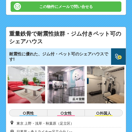
この物件にメールで問い合せる
重量鉄骨で耐震性抜群・ジム付きペット可の
シェアハウス
耐震性に優れた、ジム付・ペット可のシェアハウスで
す!
○男性
○女性
○外国人
東京 上野・浅草・秋葉原（足立区）
日暮里・舎人ライナー足立小台
--