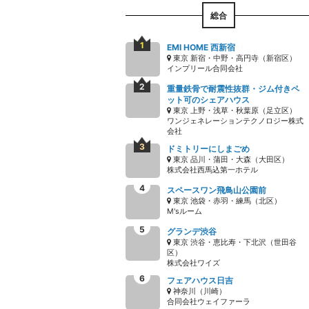
総合
EMI HOME 西新宿
東京 新宿・中野・高円寺（新宿区）
インプリール合同会社
重量鉄骨で耐震性抜群・ジム付きペ
ット可のシェアハウス
東京 上野・浅草・秋葉原（足立区）
ワンジェネレーションテクノロジー株式
会社
ドミトリーにしまごめ
東京 品川・蒲田・大森（大田区）
株式会社西馬込第一ホテル
スペースワン飛鳥山公園前
東京 池袋・赤羽・練馬（北区）
M'sルーム
グランデ渋谷
東京 渋谷・恵比寿・下北沢（世田谷
区）
株式会社ワイズ
フェアハウス日吉
神奈川（川崎）
合同会社ウェイファーラ