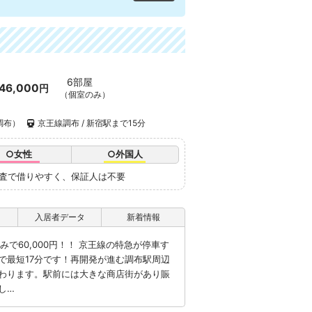
6部屋
46,000
円
（個室のみ）
調布）
京王線調布 / 新宿駅まで15分
○女性
○外国人
審査で借りやすく、保証人は不要
入居者データ
新着情報
で60,000円！！ 京王線の特急が停車す
で最短17分です！再開発が進む調布駅周辺
わります。駅前には大きな商店街があり賑
し…