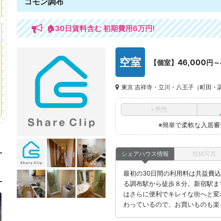
コモン調布
🏠30日賃料含む 初期費用6万円!
空室
46,000
【個室】
円～
東京 吉祥寺・立川・八王子（町田・
×男性
※簡単で柔軟な入居
シェアハウス情報
投稿写真
最初の30日間の利用料は共益費込み
る調布駅から徒歩８分。新宿駅ま
はさらに便利でキレイな街へと変
わっているので、お買いものも楽