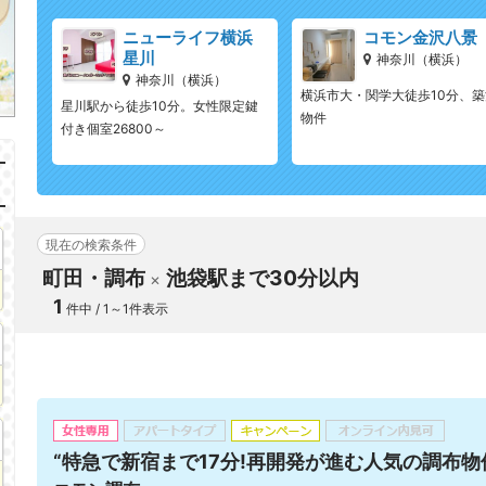
ニューライフ横浜
コモン金沢八景
星川
神奈川（横浜）
神奈川（横浜）
横浜市大・関学大徒歩10分、築
星川駅から徒歩10分。女性限定鍵
物件
付き個室26800～
現在の検索条件
町田・調布
池袋駅まで30分以内
1
件中 / 1～1件表示
“特急で新宿まで17分!再開発が進む人気の調布物