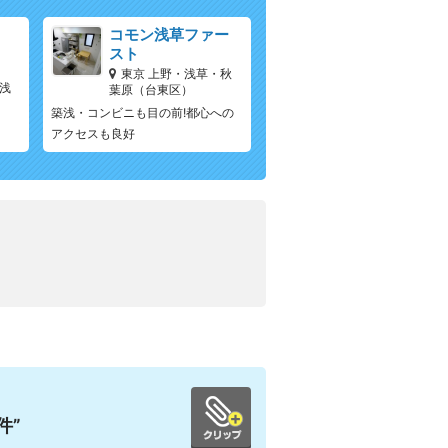
コモン浅草ファー
スト
東京 上野・浅草・秋
浅
葉原（台東区）
築浅・コンビニも目の前!都心への
アクセスも良好
件”