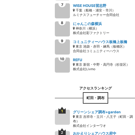
WISE HOUSE習志野
千葉（船橋・浦安・市川）
ルミナスフューチャー合同会社
にゃんこの森横浜
神奈川（横浜）
株式会社彩ファクトリー
コミュニティーハウス板橋上板橋
東京 池袋・赤羽・練馬（板橋区）
合同会社コミュニティーハウス
REFU
東京 新宿・中野・高円寺（杉並区）
株式会社Livmo
町田・調布
グリーンシェア調布+garden
東京 吉祥寺・立川・八王子（町田・調
布）
株式会社インターワオ
おかえりシェアハウス府中