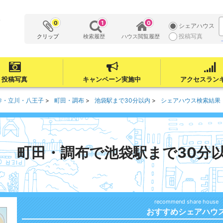
ス
0
1
0
シェアハウス
投稿写真
クリップ
検索履歴
ハウス閲覧履歴
投稿写真
キャンペーン実施中
アクセスラン
寺・立川・八王子
町田・調布
池袋駅まで30分以内
シェアハウス検索結果
町田・調布で池袋駅まで30分
おすすめシェアハウ