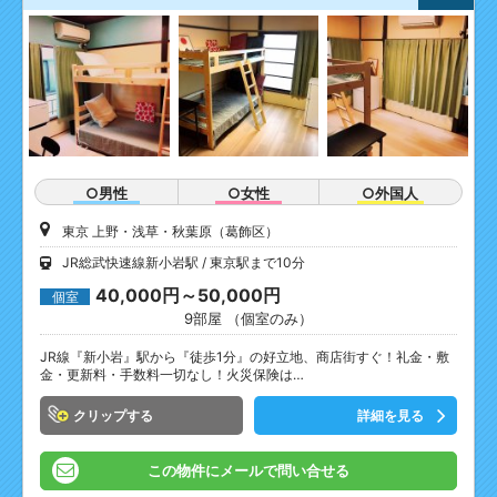
○男性
○女性
○外国人
東京 上野・浅草・秋葉原（葛飾区）
JR総武快速線新小岩駅
東京駅まで10分
40,000円～50,000円
個室
9部屋 （個室のみ）
JR線『新小岩』駅から『徒歩1分』の好立地、商店街すぐ！礼金・敷
金・更新料・手数料一切なし！火災保険は…
クリップ
詳細を見る
この物件にメールで問い合せる