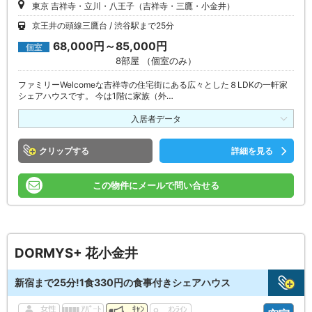
東京 吉祥寺・立川・八王子（吉祥寺・三鷹・小金井）
京王井の頭線三鷹台
渋谷駅まで25分
68,000円～85,000円
個室
8部屋 （個室のみ）
ファミリーWelcomeな吉祥寺の住宅街にある広々とした８LDKの一軒家
シェアハウスです。 今は1階に家族（外…
入居者データ
クリップ
詳細を見る
この物件にメールで問い合せる
DORMYS+ 花小金井
新宿まで25分!1食330円の食事付きシェアハウス