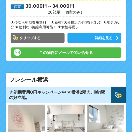
30,000円～34,000円
個室
26部屋 （個室のみ）
★今なら初期費用無料！ ★新横浜6分横浜7分渋谷も35分 ★駅チカ6
分 ★便利な3路線利用可能！ ★女性専用シ…
クリップ
詳細を見る
この物件にメールで問い合せる
フレシール横浜
☆初期費用0円キャンペーン中 ☆横浜2駅☆川崎1駅
の好立地。