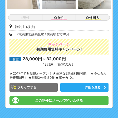
×男性
○女性
○外国人
神奈川（横浜）
JR京浜東北線鶴見駅
横浜駅まで10分
キャンペーン
初期費用無料キャンペーン!
28,000円～32,000円
個室
12部屋 （個室のみ）
★2017年11月新規オープン！ ★便利な2路線利用可能！ ★今なら入
居費用0円！ ★川崎3分横浜9分 ★駅チカ10…
クリップ
詳細を見る
この物件にメールで問い合せる