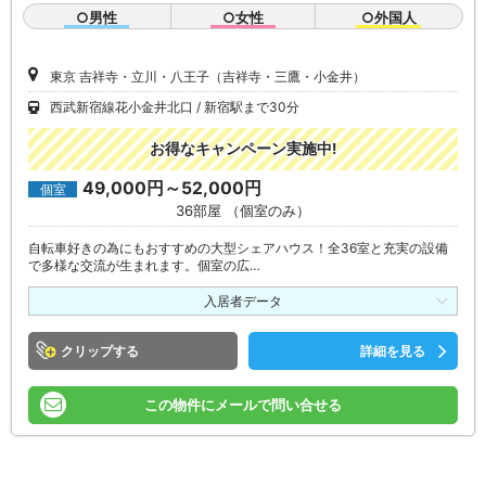
○男性
○女性
○外国人
東京 吉祥寺・立川・八王子（吉祥寺・三鷹・小金井）
西武新宿線花小金井北口
新宿駅まで30分
お得なキャンペーン実施中!
49,000円～52,000円
個室
36部屋 （個室のみ）
自転車好きの為にもおすすめの大型シェアハウス！全36室と充実の設備
で多様な交流が生まれます。個室の広…
入居者データ
クリップ
詳細を見る
この物件にメールで問い合せる