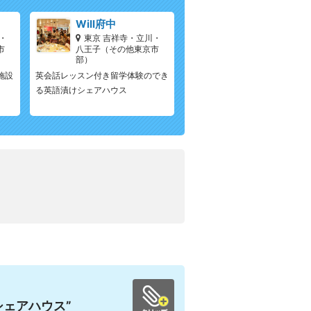
Will府中
・
東京 吉祥寺・立川・
市
八王子（その他東京市
部）
施設
英会話レッスン付き留学体験のでき
る英語漬けシェアハウス
ェアハウス”