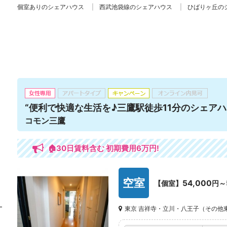
個室ありのシェアハウス
西武池袋線のシェアハウス
ひばりヶ丘の
“便利で快適な生活を♪三鷹駅徒歩11分のシェアハ
コモン三鷹
🏠30日賃料含む 初期費用6万円!
空室
54,000
【個室】
円～
東京 吉祥寺・立川・八王子（その他