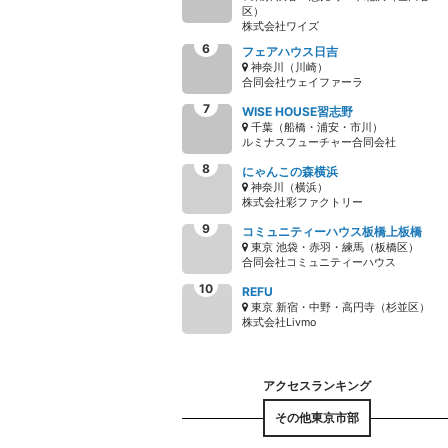
区）
株式会社ワイズ
フェアハウス日吉
神奈川（川崎）
合同会社ウェイファーラ
WISE HOUSE習志野
千葉（船橋・浦安・市川）
ルミナスフューチャー合同会社
にゃんこの森横浜
神奈川（横浜）
株式会社彩ファクトリー
コミュニティーハウス板橋上板橋
東京 池袋・赤羽・練馬（板橋区）
合同会社コミュニティーハウス
REFU
東京 新宿・中野・高円寺（杉並区）
株式会社Livmo
その他東京市部