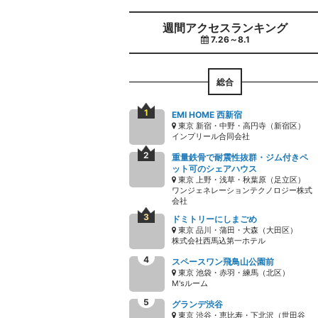
週間アクセスランキング
7.26～8.1
総合
EMI HOME 西新宿
東京 新宿・中野・高円寺（新宿区）
インプリール合同会社
重量鉄骨で耐震性抜群・ジム付きペ
ット可のシェアハウス
東京 上野・浅草・秋葉原（足立区）
ワンジェネレーションテクノロジー株式
会社
ドミトリーにしまごめ
東京 品川・蒲田・大森（大田区）
株式会社西馬込第一ホテル
スペースワン飛鳥山公園前
東京 池袋・赤羽・練馬（北区）
M'sルーム
グランデ渋谷
東京 渋谷・恵比寿・下北沢（世田谷