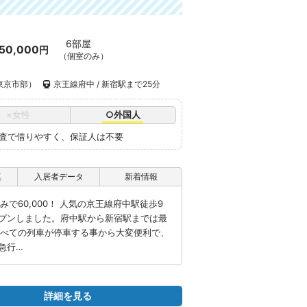
6部屋
50,000
円
（個室のみ）
東京市部）
京王線府中 / 新宿駅まで25分
×女性
○外国人
審査で借りやすく、保証人は不要
真
入居者データ
新着情報
で60,000！ 人気の京王線府中駅徒歩9
プンしました。府中駅から新宿駅までは最
すべての列車が停車する事から大変便利で、
急行…
詳細を見る