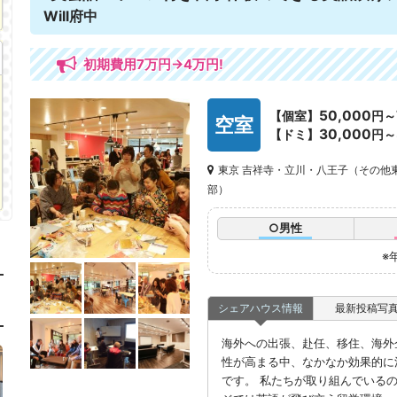
Will府中
初期費用7万円→4万円!
50,000
【個室】
円～
空室
30,000
【ドミ】
円～
東京 吉祥寺・立川・八王子（その他
部）
○男性
※
シェアハウス情報
最新投稿写
海外への出張、赴任、移住、海外
性が高まる中、なかなか効果的に
です。 私たちが取り組んでいる