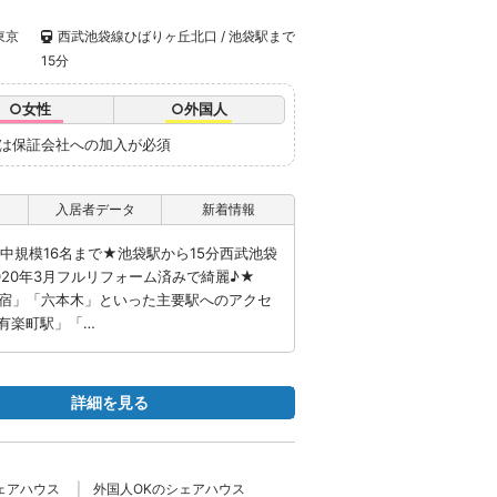
東京
西武池袋線ひばりヶ丘北口 / 池袋駅まで
15分
○女性
○外国人
たは保証会社への加入が必須
入居者データ
新着情報
★中規模16名まで★池袋駅から15分西武池袋
20年3月フルリフォーム済みで綺麗♪★
新宿」「六本木」といった主要駅へのアクセ
有楽町駅」「…
詳細を見る
ェアハウス
外国人OKのシェアハウス