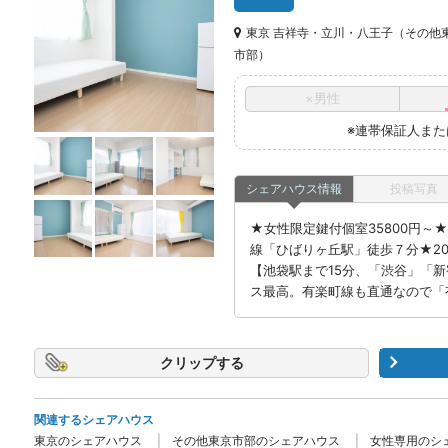
東京 吉祥寺・立川・八王子（その他
市部）
×男性
※連帯保証人ま
シェアハウス情報
投稿写真
★女性限定鍵付個室35800円～
線「ひばりヶ丘駅」徒歩７分★20
【池袋駅まで15分、「渋谷」「
ス最高。有楽町線も直通なので「
クリップ
関連するシェアハウス
東京のシェアハウス
その他東京市部のシェアハウス
女性専用のシ