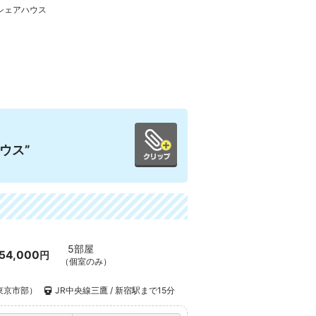
シェアハウス
ウス”
5部屋
54,000
円
（個室のみ）
東京市部）
JR中央線三鷹 / 新宿駅まで15分