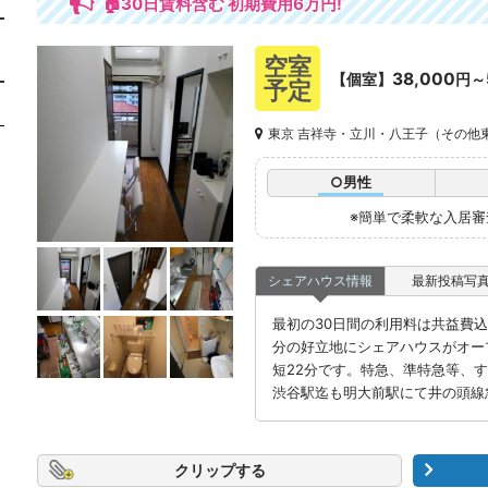
🏠30日賃料含む 初期費用6万円!
空室
38,000
【個室】
円～
予定
東京 吉祥寺・立川・八王子（その他
○男性
※簡単で柔軟な入居
シェアハウス情報
最新投稿写
最初の30日間の利用料は共益費込み
分の好立地にシェアハウスがオー
短22分です。特急、準特急等、
渋谷駅迄も明大前駅にて井の頭線
クリップ