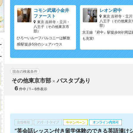
コモン武蔵小金井
レオン府中
ファースト
東京 吉祥寺・立川
八王子（その他東京
東京 吉祥寺・立川・
部）
八王子（その他東京市
部）
京王線『府中』駅徒歩9分!周辺
ひろーいルーフバルコニーは解放
も充実!
感!駅徒歩5分のシェアハウス
現在の検索条件
その他東京市部
バスタブあり
6
件中 / 1～6件表示
“英会話レッスン付き留学体験のできる英語漬けシ