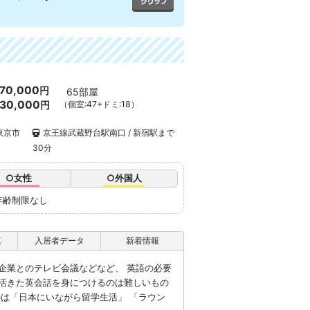
70,000
円
65部屋
30,000
円
（個室:47+ドミ:18）
東京市
京王線武蔵野台駅南口 / 新宿駅まで
30分
○女性
○外国人
年齢制限なし
真
入居者データ
新着情報
企業とのテレビ会議などなど、 英語の必要
活きた英会話を身につけるのは難しいもの
のは「日本にいながら留学生活」 「ラウン