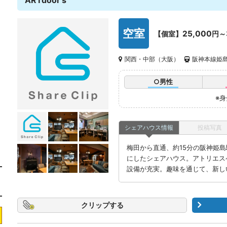
ARTdoor's
空室
25,000
【個室】
円～
関西・中部（大阪）
阪神本線姫島
○男性
※
シェアハウス情報
投稿写真
梅田から直通、約15分の阪神姫
にしたシェアハウス。アトリエス
設備が充実。趣味を通じて、新し
クリップ