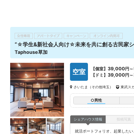
“☆学生&新社会人向け☆未来を共に創る古民家シ
Taphouse草加
39,000
【個室】
円～
空室
39,000
【ドミ】
円～
さいたま（その他埼玉）
東武スカ
○男性
シェアハウス情報
投稿写真
就活ポートフォリオ、起業したい