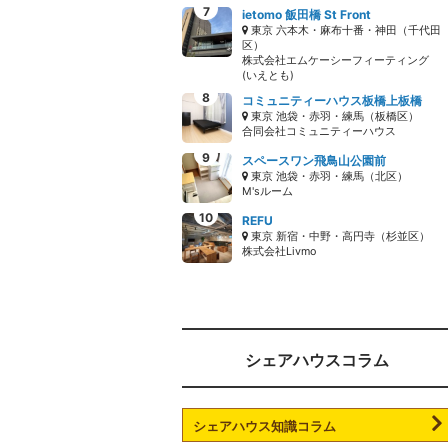
ietomo 飯田橋 St Front
東京 六本木・麻布十番・神田（千代田
区）
株式会社エムケーシーフィーティング
(いえとも)
コミュニティーハウス板橋上板橋
東京 池袋・赤羽・練馬（板橋区）
合同会社コミュニティーハウス
スペースワン飛鳥山公園前
東京 池袋・赤羽・練馬（北区）
M'sルーム
REFU
東京 新宿・中野・高円寺（杉並区）
株式会社Livmo
シェアハウスコラム
シェアハウス知識コラム