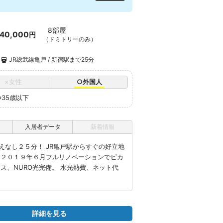
8部屋
40,000
円
（ドミトリーのみ）
JR総武線亀戸 / 新宿駅まで25分
×女性
○外国人
※35歳以下
入居者データ
新着情報
えなし２５分！ JR亀戸駅からすぐの好立地
 ２０１９年６月フルリノベーションでピカ
ス、NURO光完備。 水光熱費、ネット代
詳細を見る