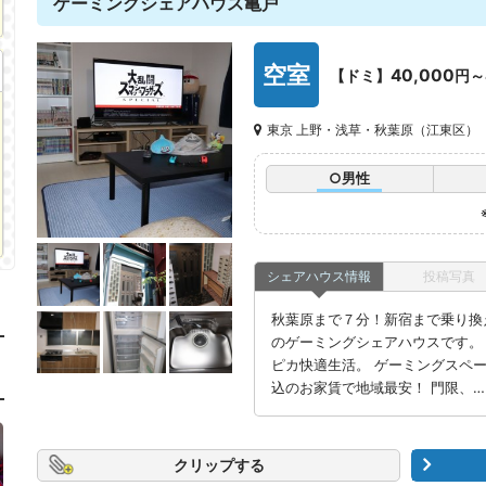
ゲーミングシェアハウス亀戸
空室
40,000
【ドミ】
円～
東京 上野・浅草・秋葉原（江東区）
○男性
シェアハウス情報
投稿写真
秋葉原まで７分！新宿まで乗り換
のゲーミングシェアハウスです。
ピカ快適生活。 ゲーミングスペー
込のお家賃で地域最安！ 門限、…
クリップ