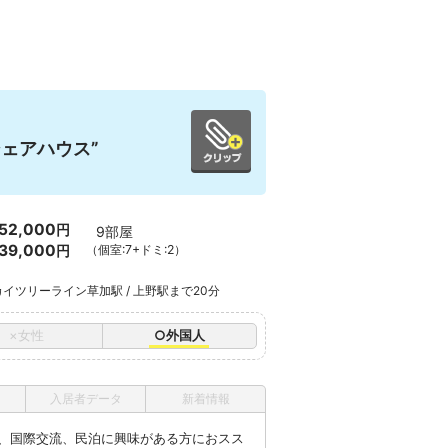
ェアハウス”
52,000
円
9部屋
39,000
円
（個室:7+ドミ:2）
イツリーライン草加駅 / 上野駅まで20分
×女性
○外国人
入居者データ
新着情報
、国際交流、民泊に興味がある方におスス