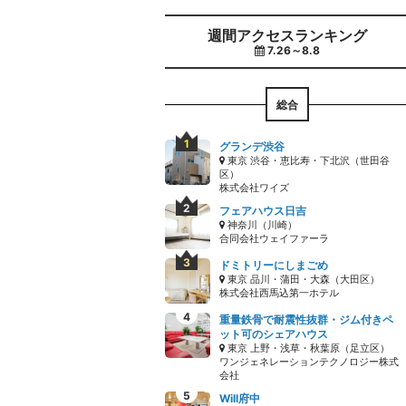
週間アクセスランキング
7.26～8.8
総合
グランデ渋谷
東京 渋谷・恵比寿・下北沢（世田谷
区）
株式会社ワイズ
フェアハウス日吉
神奈川（川崎）
合同会社ウェイファーラ
ドミトリーにしまごめ
東京 品川・蒲田・大森（大田区）
株式会社西馬込第一ホテル
重量鉄骨で耐震性抜群・ジム付きペ
ット可のシェアハウス
東京 上野・浅草・秋葉原（足立区）
ワンジェネレーションテクノロジー株式
会社
Will府中