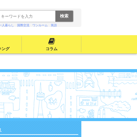
一人暮らし
国際交流
ワンルーム
英語
キング
コラム
ス