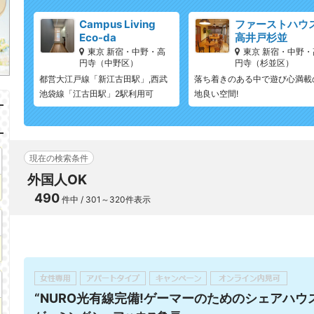
Campus Living
ファーストハウ
Eco-da
高井戸杉並
東京 新宿・中野・高
東京 新宿・中野・
円寺（中野区）
円寺（杉並区）
都営大江戸線「新江古田駅」,西武
落ち着きのある中で遊び心満載
池袋線「江古田駅」2駅利用可
地良い空間!
現在の検索条件
外国人OK
490
件中 / 301～320件表示
“NURO光有線完備!ゲーマーのためのシェアハウス