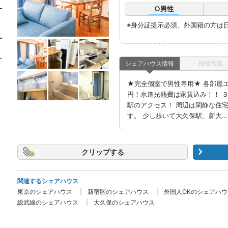
○男性
※身分証提示必須、外国籍の方は
シェアハウス情報
投稿写真
★完全個室で男性専用★ 各部屋
円！水道光熱費は家賃込み！！ 
駅のアクセス！ 周辺は閑静な住
す。 少し歩いて大久保駅、新大…
クリップ
関連するシェアハウス
東京のシェアハウス
新宿区のシェアハウス
外国人OKのシェアハウ
総武線のシェアハウス
大久保のシェアハウス