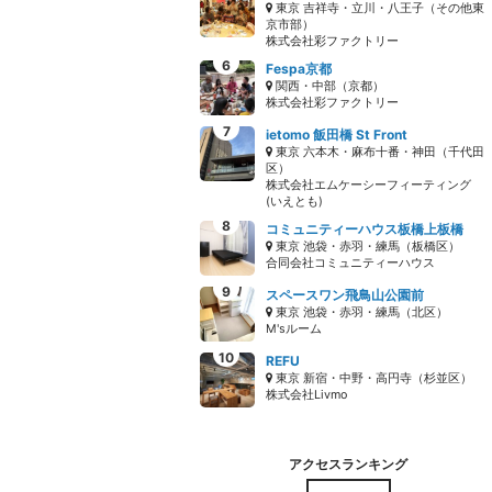
東京 吉祥寺・立川・八王子（その他東
京市部）
株式会社彩ファクトリー
Fespa京都
関西・中部（京都）
株式会社彩ファクトリー
ietomo 飯田橋 St Front
東京 六本木・麻布十番・神田（千代田
区）
株式会社エムケーシーフィーティング
(いえとも)
コミュニティーハウス板橋上板橋
東京 池袋・赤羽・練馬（板橋区）
合同会社コミュニティーハウス
スペースワン飛鳥山公園前
東京 池袋・赤羽・練馬（北区）
M'sルーム
REFU
東京 新宿・中野・高円寺（杉並区）
株式会社Livmo