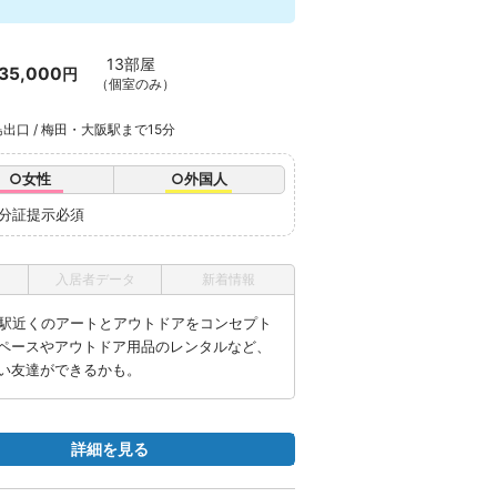
13部屋
35,000
円
（個室のみ）
出口 / 梅田・大阪駅まで15分
○女性
○外国人
身分証提示必須
入居者データ
新着情報
島駅近くのアートとアウトドアをコンセプト
ペースやアウトドア用品のレンタルなど、
い友達ができるかも。
詳細を見る