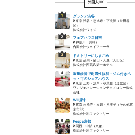
外国人OK
グランデ渋谷
東京 渋谷・恵比寿・下北沢（世田谷
区）
株式会社ワイズ
フェアハウス日吉
神奈川（川崎）
合同会社ウェイファーラ
ドミトリーにしまごめ
東京 品川・蒲田・大森（大田区）
株式会社西馬込第一ホテル
重量鉄骨で耐震性抜群・ジム付きペ
ット可のシェアハウス
東京 上野・浅草・秋葉原（足立区）
ワンジェネレーションテクノロジー株式
会社
Will府中
東京 吉祥寺・立川・八王子（その他東
京市部）
株式会社彩ファクトリー
Fespa京都
関西・中部（京都）
株式会社彩ファクトリー