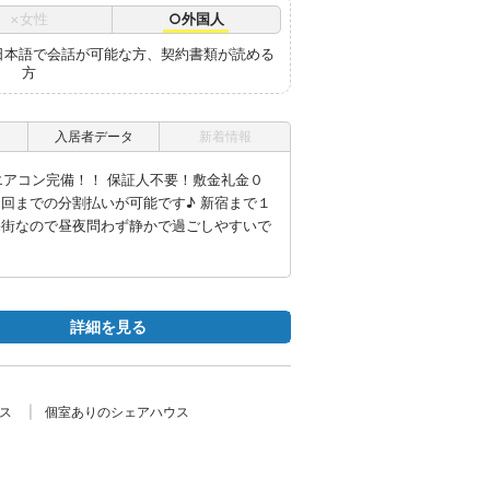
×女性
○外国人
日本語で会話が可能な方、契約書類が読める
方
入居者データ
新着情報
エアコン完備！！ 保証人不要！敷金礼金０
３回までの分割払いが可能です♪ 新宿まで１
宅街なので昼夜問わず静かで過ごしやすいで
詳細を見る
ス
個室ありのシェアハウス