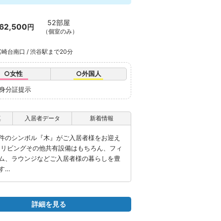
52部屋
62,500
円
（個室のみ）
崎台南口 / 渋谷駅まで20分
○女性
○外国人
※身分証提示
真
入居者データ
新着情報
件のシンボル『木』がご入居者様をお迎え
ンリビングその他共有設備はもちろん、フィ
ム、ラウンジなどご入居者様の暮らしを豊
す…
詳細を見る