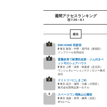
週間アクセスランキング
7.26～8.1
総合
EMI HOME 西新宿
東京 新宿・中野・高円寺（新宿区）
インプリール合同会社
重量鉄骨で耐震性抜群・ジム付きペ
ット可のシェアハウス
東京 上野・浅草・秋葉原（足立区）
ワンジェネレーションテクノロジー株式
会社
ドミトリーにしまごめ
東京 品川・蒲田・大森（大田区）
株式会社西馬込第一ホテル
スペースワン飛鳥山公園前
東京 池袋・赤羽・練馬（北区）
M'sルーム