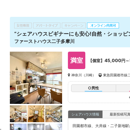
“シェアハウスビギナーにも安心!自然・ショッピ
ファーストハウス二子多摩川
満室
45,000
【個室】
円～
神奈川（川崎）
東急田園都市線二
○男性
シェアハウス情報
最新投稿写
田園都市線、大井線・二子新地駅