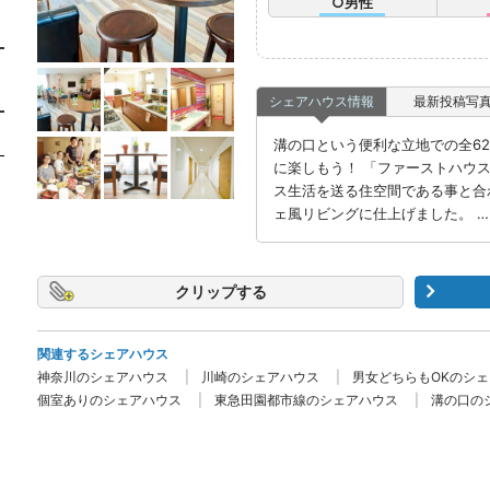
○男性
シェアハウス情報
最新投稿写
溝の口という便利な立地での全6
に楽しもう！ 「ファーストハウス
ス生活を送る住空間である事と合
ェ風リビングに仕上げました。 …
クリップ
関連するシェアハウス
神奈川のシェアハウス
川崎のシェアハウス
男女どちらもOKのシ
個室ありのシェアハウス
東急田園都市線のシェアハウス
溝の口の