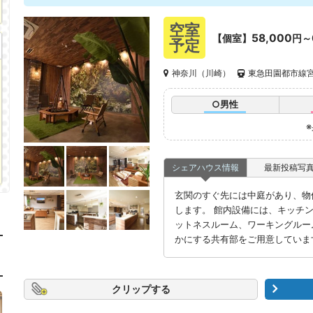
空室
58,000
【個室】
円～
予定
神奈川（川崎）
東急田園都市線宮
○男性
シェアハウス情報
最新投稿写
玄関のすぐ先には中庭があり、物
します。 館内設備には、キッチ
ットネスルーム、ワーキングルー
かにする共有部をご用意していま
クリップ