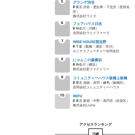
グランデ渋谷
東京 渋谷・恵比寿・下北沢（世田谷
区）
株式会社ワイズ
フェアハウス日吉
神奈川（川崎）
合同会社ウェイファーラ
WISE HOUSE習志野
千葉（船橋・浦安・市川）
ルミナスフューチャー合同会社
にゃんこの森横浜
神奈川（横浜）
株式会社彩ファクトリー
コミュニティーハウス板橋上板橋
東京 池袋・赤羽・練馬（板橋区）
合同会社コミュニティーハウス
REFU
東京 新宿・中野・高円寺（杉並区）
株式会社Livmo
川崎