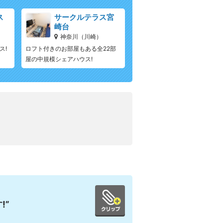
ス
サークルテラス宮
崎台
神奈川（川崎）
ス!
ロフト付きのお部屋もある全22部
屋の中規模シェアハウス!
!”