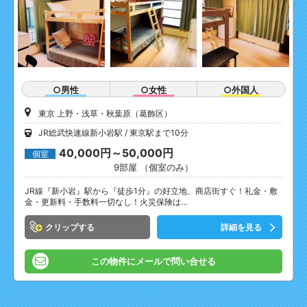
○男性
○女性
○外国人
東京 上野・浅草・秋葉原（葛飾区）
JR総武快速線新小岩駅
東京駅まで10分
40,000円～50,000円
個室
9部屋 （個室のみ）
JR線『新小岩』駅から『徒歩1分』の好立地、商店街すぐ！礼金・敷
金・更新料・手数料一切なし！火災保険は…
クリップ
詳細を見る
この物件にメールで問い合せる