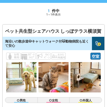
1
件中
1～1件表示
ペット共生型シェアハウス しっぽテラス横須賀
海沿いの散歩道🐶キャットウォーク付🐱動物病院も近く
て安心
空室
○男性
○女性
○外国人