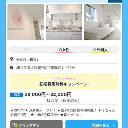
×男性
○女性
○外国人
神奈川（横浜）
JR京浜東北線鶴見駅
横浜駅まで10分
キャンペーン
初期費用無料キャンペーン!
28,000円～32,000円
個室
12部屋 （個室のみ）
★2017年11月新規オープン！ ★便利な2路線利用可能！ ★今なら入
居費用0円！ ★川崎3分横浜9分 ★駅チカ10…
クリップ
詳細を見る