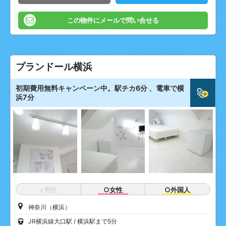
この物件にメールで問い合せる
プランドール横浜
初期費用無料キャンペーン中。駅チカ6分 、電車で横
浜7分
×男性
○女性
○外国人
神奈川（横浜）
JR横浜線大口駅
横浜駅まで5分