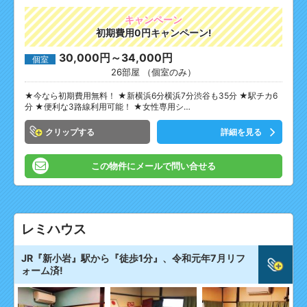
キャンペーン
初期費用0円キャンペーン!
30,000円～34,000円
個室
26部屋 （個室のみ）
★今なら初期費用無料！ ★新横浜6分横浜7分渋谷も35分 ★駅チカ6
分 ★便利な3路線利用可能！ ★女性専用シ…
クリップ
詳細を見る
この物件にメールで問い合せる
レミハウス
JR『新小岩』駅から『徒歩1分』、令和元年7月リフ
ォーム済!