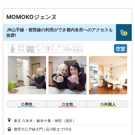
MOMOKOジェンヌ
JR山手線・都営線の利用ができ都内各所へのアクセスも
抜群!
空室
○男性
○女性
○外国人
東京 六本木・麻布十番・神田（港区）
都営大江戸線大門
品川駅まで10分