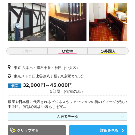
×男性
○女性
○外国人
東京 六本木・麻布十番・神田（中央区）
東京メトロ日比谷線八丁堀
東京駅まで5分
32,000円～45,000円
個室
5部屋 （個室のみ）
銀座や日本橋に代表されるビジネスやファッションの街のイメージが強い
中央区。 実は心地よい暮らしを実…
入居者データ
クリップ
詳細を見る