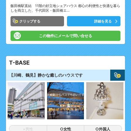
飯田橋駅直結 11階の好立地シェアハウス 都心の利便性と快適な暮ら
しを両立した、千代田区・飯田橋エ…
クリップ
詳細を見る
この物件にメールで問い合せる
T-BASE
【川崎、鶴見】静かな癒しのハウスです
×男性
○女性
○外国人