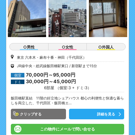
○男性
○女性
○外国人
東京 六本木・麻布十番・神田（千代田区）
JR線中央・総武線飯田橋駅東口
新宿駅まで15分
70,000円～95,000円
個室
30,000円～45,000円
ドミ
6部屋 （個室:3 + ドミ:3）
飯田橋駅直結 11階の好立地シェアハウス 都心の利便性と快適な暮ら
しを両立した、千代田区・飯田橋エ…
クリップ
詳細を見る
この物件にメールで問い合せる