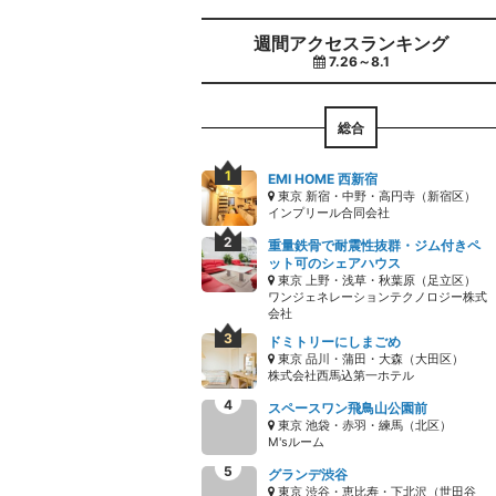
週間アクセスランキング
7.26～8.1
総合
EMI HOME 西新宿
東京 新宿・中野・高円寺（新宿区）
インプリール合同会社
重量鉄骨で耐震性抜群・ジム付きペ
ット可のシェアハウス
東京 上野・浅草・秋葉原（足立区）
ワンジェネレーションテクノロジー株式
会社
ドミトリーにしまごめ
東京 品川・蒲田・大森（大田区）
株式会社西馬込第一ホテル
スペースワン飛鳥山公園前
東京 池袋・赤羽・練馬（北区）
M'sルーム
グランデ渋谷
東京 渋谷・恵比寿・下北沢（世田谷