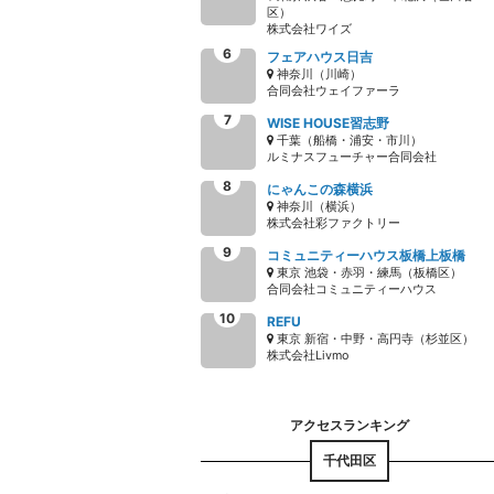
区）
株式会社ワイズ
フェアハウス日吉
神奈川（川崎）
合同会社ウェイファーラ
WISE HOUSE習志野
千葉（船橋・浦安・市川）
ルミナスフューチャー合同会社
にゃんこの森横浜
神奈川（横浜）
株式会社彩ファクトリー
コミュニティーハウス板橋上板橋
東京 池袋・赤羽・練馬（板橋区）
合同会社コミュニティーハウス
REFU
東京 新宿・中野・高円寺（杉並区）
株式会社Livmo
千代田区