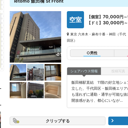
ietomo 飯田橋 St Front
70,000
【個室】
円～
空室
30,000
【ドミ】
円～
東京 六本木・麻布十番・神田（千代
田区）
○男性
シェアハウス情報
投稿写真
飯田橋駅直結 11階の好立地シェ
立した、千代田区・飯田橋エリア
も濡れずに通勤・通学が可能な抜群
開放感があり、都心にいなが…
クリップ