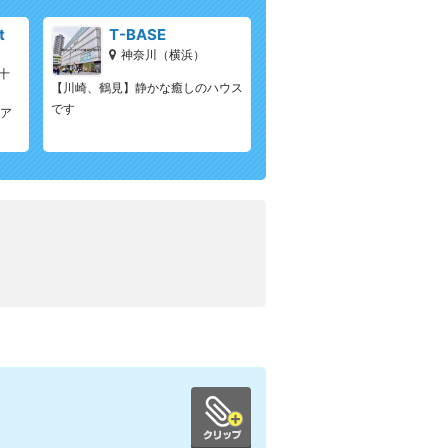
t
T-BASE
神奈川（横浜）
十
【川崎、鶴見】静かな癒しのハウス
）
です
ェア