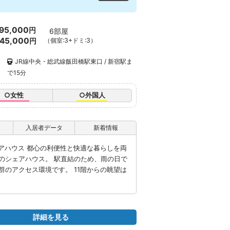
95,000
円
6部屋
45,000
円
（個室:3+ドミ:3）
JR線中央・総武線飯田橋駅東口 / 新宿駅ま
で15分
○女性
○外国人
入居者データ
新着情報
アハウス 都心の利便性と快適な暮らしを両
のシェアハウス。 駅直結のため、雨の日で
のアクセス環境です。 11階からの眺望は
詳細を見る