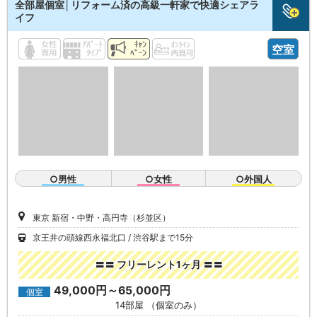
全部屋個室│リフォーム済の高級一軒家で快適シェアラ
イフ
空室
○男性
○女性
○外国人
東京 新宿・中野・高円寺（杉並区）
京王井の頭線西永福北口
渋谷駅まで15分
〓〓 フリーレント1ヶ月 〓〓
49,000円～65,000円
個室
14部屋 （個室のみ）