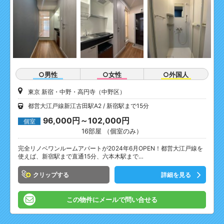
○男性
○女性
○外国人
東京 新宿・中野・高円寺（中野区）
都営大江戸線新江古田駅A2
新宿駅まで15分
96,000円～102,000円
個室
16部屋 （個室のみ）
完全リノベワンルームアパートが2024年6月OPEN！都営大江戸線を
使えば、新宿駅まで直通15分、六本木駅まで…
クリップ
詳細を見る
この物件にメールで問い合せる