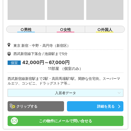
○男性
○女性
○外国人
東京 新宿・中野・高円寺（新宿区）
西武新宿線下落合
池袋駅まで5分
42,000円～67,000円
個室
11部屋 （個室のみ）
西武新宿線新宿駅まで2駅・高田馬場駅1駅。閑静な住宅街。スーパーマ
ルエツ、コンビニ、ドラッグストア等…
入居者データ
クリップ
詳細を見る
この物件にメールで問い合せる