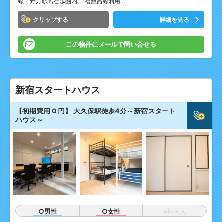
線・野方駅も徒歩圏内。 複数路線利用…
クリップ
詳細を見る
この物件にメールで問い合せる
新宿スタートハウス
【初期費用 0 円】 大久保駅徒歩4分～新宿スタート
ハウス～
○男性
○女性
×外国人