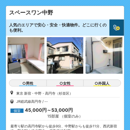
スペースワン中野
人気のエリアで安心・安全・快適物件。どこに行くの
も便利。
○男性
○女性
○外国人
東京 新宿・中野・高円寺（杉並区）
JR総武線高円寺
--
45,000円～53,000円
個室
15部屋 （個室のみ）
最寄り駅の高円寺駅から徒歩9分、中野駅からも徒歩11分、西武新宿