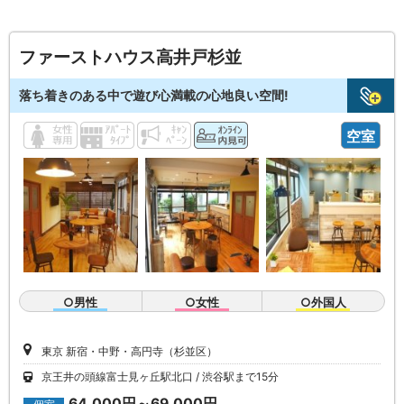
ファーストハウス高井戸杉並
落ち着きのある中で遊び心満載の心地良い空間!
空室
○男性
○女性
○外国人
東京 新宿・中野・高円寺（杉並区）
京王井の頭線富士見ヶ丘駅北口
渋谷駅まで15分
64,000円～69,000円