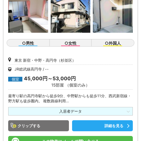
○男性
○女性
○外国人
東京 新宿・中野・高円寺（杉並区）
JR総武線高円寺
--
45,000円～53,000円
個室
15部屋 （個室のみ）
最寄り駅の高円寺駅から徒歩9分、中野駅からも徒歩11分、西武新宿線・
野方駅も徒歩圏内。 複数路線利用…
入居者データ
クリップ
詳細を見る