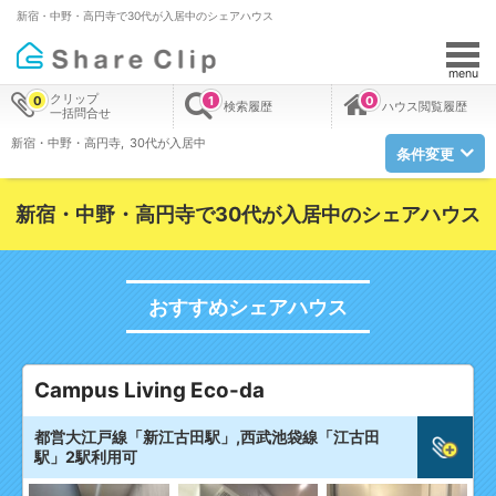
新宿・中野・高円寺で30代が入居中のシェアハウス
menu
クリップ
0
1
0
検索履歴
ハウス閲覧履歴
一括問合せ
新宿・中野・高円寺
30代が入居中
条件変更
新宿・中野・高円寺で30代が入居中のシェアハウス
おすすめシェアハウス
Campus Living Eco-da
都営大江戸線「新江古田駅」,西武池袋線「江古田
駅」2駅利用可