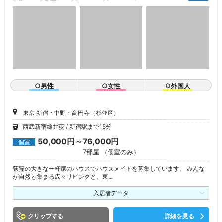
○男性
○女性
○外国人
東京 新宿・中野・高円寺（杉並区）
西武新宿線井荻
新宿駅まで15分
50,000円～76,000円
個室
7部屋 （個室のみ）
荻窪の大きな一軒家のハウスでハウスメイトを募集しています。 みんな
が自然と集まる広々リビングと、東…
入居者データ
クリップ
詳細を見る