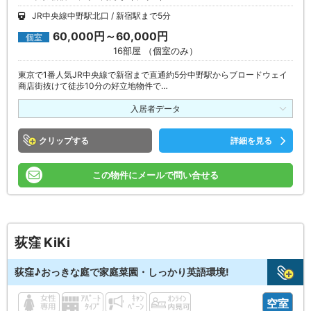
JR中央線中野駅北口
新宿駅まで5分
60,000円～60,000円
個室
16部屋 （個室のみ）
東京で1番人気JR中央線で新宿まで直通約5分中野駅からブロードウェイ
商店街抜けて徒歩10分の好立地物件で…
入居者データ
クリップ
詳細を見る
この物件にメールで問い合せる
荻窪 KiKi
荻窪♪おっきな庭で家庭菜園・しっかり英語環境!
空室