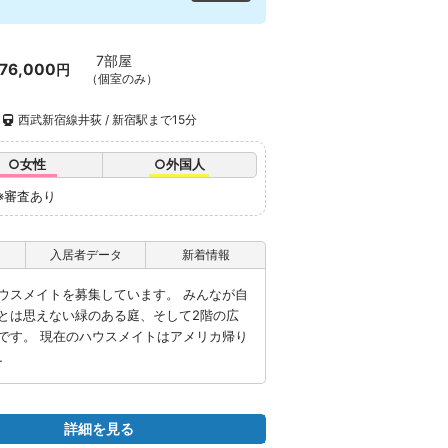
7部屋
76,000
円
（個室のみ）
西武新宿線井荻 / 新宿駅まで15分
○女性
○外国人
※審査あり
入居者データ
新着情報
ウスメイトを募集しています。 みんなが自
とは思えない緑のある庭、そして2階の広
です。 現在のハウスメイトはアメリカ帰り
…
詳細を見る