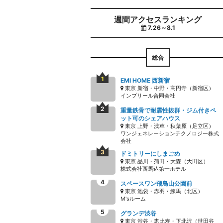
週間アクセスランキング
7.26～8.1
総合
EMI HOME 西新宿
東京 新宿・中野・高円寺（新宿区）
インプリール合同会社
重量鉄骨で耐震性抜群・ジム付きペ
ット可のシェアハウス
東京 上野・浅草・秋葉原（足立区）
ワンジェネレーションテクノロジー株式
会社
ドミトリーにしまごめ
東京 品川・蒲田・大森（大田区）
株式会社西馬込第一ホテル
スペースワン飛鳥山公園前
東京 池袋・赤羽・練馬（北区）
M'sルーム
グランデ渋谷
東京 渋谷・恵比寿・下北沢（世田谷