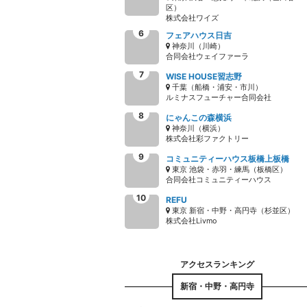
区）
株式会社ワイズ
フェアハウス日吉
神奈川（川崎）
合同会社ウェイファーラ
WISE HOUSE習志野
千葉（船橋・浦安・市川）
ルミナスフューチャー合同会社
にゃんこの森横浜
神奈川（横浜）
株式会社彩ファクトリー
コミュニティーハウス板橋上板橋
東京 池袋・赤羽・練馬（板橋区）
合同会社コミュニティーハウス
REFU
東京 新宿・中野・高円寺（杉並区）
株式会社Livmo
新宿・中野・高円寺