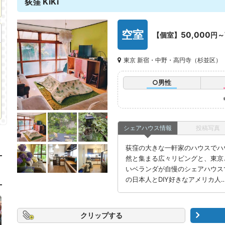
荻窪 KiKi
空室
50,000
【個室】
円～
東京 新宿・中野・高円寺（杉並区）
○男性
シェアハウス情報
投稿写真
荻窪の大きな一軒家のハウスでハ
然と集まる広々リビングと、東京
いベランダが自慢のシェアハウス
の日本人とDIY好きなアメリカ人
クリップ