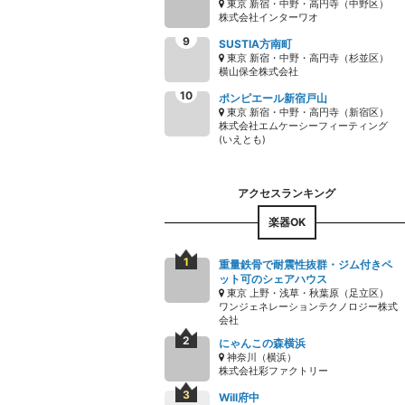
東京 新宿・中野・高円寺（中野区）
株式会社インターワオ
SUSTIA方南町
東京 新宿・中野・高円寺（杉並区）
横山保全株式会社
ポンピエール新宿戸山
東京 新宿・中野・高円寺（新宿区）
株式会社エムケーシーフィーティング
(いえとも)
楽器OK
重量鉄骨で耐震性抜群・ジム付きペ
ット可のシェアハウス
東京 上野・浅草・秋葉原（足立区）
ワンジェネレーションテクノロジー株式
会社
にゃんこの森横浜
神奈川（横浜）
株式会社彩ファクトリー
Will府中