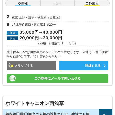
○男性
×女性
○外国人
東京 上野・浅草・秋葉原（足立区）
JR北千住東口
東京駅まで20分
35,000円～40,000円
個室
20,000円～30,000円
ドミ
9部屋 （個室:3 + ドミ:6）
北千住ルーム2は男性専用のシェアハウスになります。立地はJR北千住駅
から徒歩5分です。北千住駅から乗り…
クリップ
詳細を見る
この物件にメールで問い合せる
ホワイトキャニオン西浅草
銀座線田原町!観光で人気の浅草エリア。生活にも便