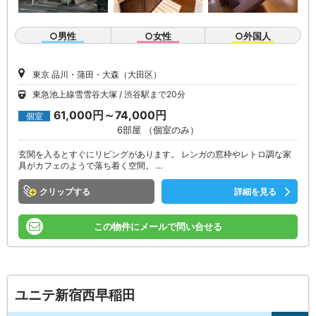
○男性
○女性
○外国人
東京 品川・蒲田・大森（大田区）
東急池上線雪雪谷大塚
渋谷駅まで20分
61,000円～74,000円
個室
6部屋 （個室のみ）
玄関を入るとすぐにリビングがあります。 レンガの窓枠やレトロ調な家
具がカフェのようで落ち着く空間。 …
クリップ
詳細を見る
この物件にメールで問い合せる
ユニテ新宿西早稲田