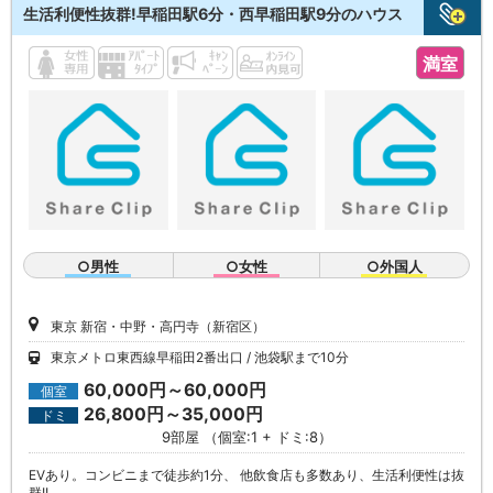
生活利便性抜群!早稲田駅6分・西早稲田駅9分のハウス
満室
○男性
○女性
○外国人
東京 新宿・中野・高円寺（新宿区）
東京メトロ東西線早稲田2番出口
池袋駅まで10分
60,000円～60,000円
個室
26,800円～35,000円
ドミ
9部屋 （個室:1 + ドミ:8）
EVあり。コンビニまで徒歩約1分、 他飲食店も多数あり、生活利便性は抜
群!!