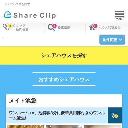
シェアハウスを探す
menu
クリップ
0
1
0
検索履歴
ハウス閲覧履歴
一括問合せ
--
条件変更
シェアハウスを探す
おすすめシェアハウス
メイト池袋
ワンルーム+α。池袋駅3分に豪華共用部付きのワンル
ーム誕生!