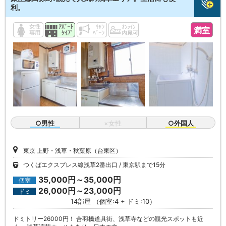
利。
満室
○男性
×女性
○外国人
東京 上野・浅草・秋葉原（台東区）
つくばエクスプレス線浅草2番出口
東京駅まで15分
35,000円～35,000円
個室
26,000円～23,000円
ドミ
14部屋 （個室:4 + ドミ:10）
ドミトリー26000円！ 合羽橋道具街、浅草寺などの観光スポットも近