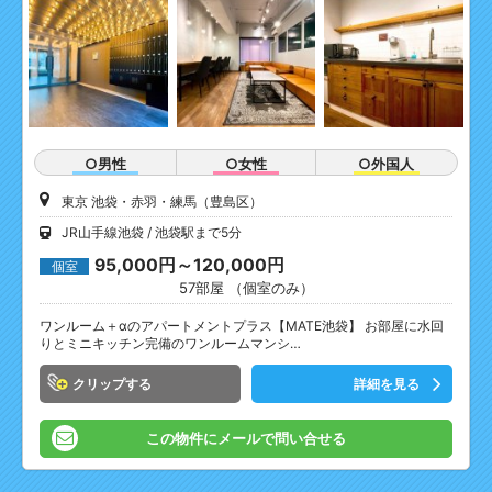
○男性
○女性
○外国人
東京 池袋・赤羽・練馬（豊島区）
JR山手線池袋
池袋駅まで5分
95,000円～120,000円
個室
57部屋 （個室のみ）
ワンルーム＋αのアパートメントプラス【MATE池袋】 お部屋に水回
りとミニキッチン完備のワンルームマンシ…
クリップ
詳細を見る
この物件にメールで問い合せる