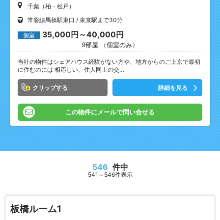
千葉（柏・松戸）
常磐線馬橋駅東口
東京駅まで30分
35,000円～40,000円
個室
9部屋 （個室のみ）
当社の物件はシェアハウス経験がない方や、地方からのご上京で最初
に住むのには 相応しい、住人同士の交…
クリップ
詳細を見る
この物件にメールで問い合せる
546
件中
541～546件表示
板橋ルーム1