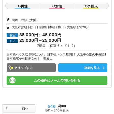
○男性
○女性
○外国人
関西・中部（大阪）
大阪市営地下鉄 千日前線日本橋
梅田・大阪駅まで20分
38,000円～45,000円
個室
25,000円～25,000円
ドミ
7部屋 （個室:5 + ドミ:2）
日本橋ハウスⅠご好評につき、日本橋ハウスⅡ登場！ 大阪中心部の中央区!!
日本橋駅から徒歩２分！ 難波…
クリップ
詳細を見る
この物件にメールで問い合せる
546
件中
前へ
541～546件表示