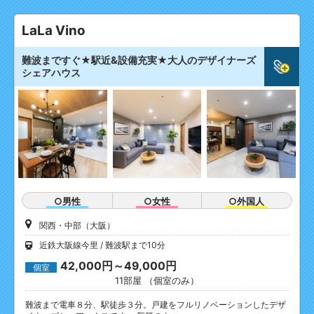
LaLa Vino
難波まですぐ★駅近&設備充実★大人のデザイナーズ
シェアハウス
○男性
○女性
○外国人
関西・中部（大阪）
近鉄大阪線今里
難波駅まで10分
42,000円～49,000円
個室
11部屋 （個室のみ）
難波まで電車８分、駅徒歩３分。戸建をフルリノベーションしたデザ