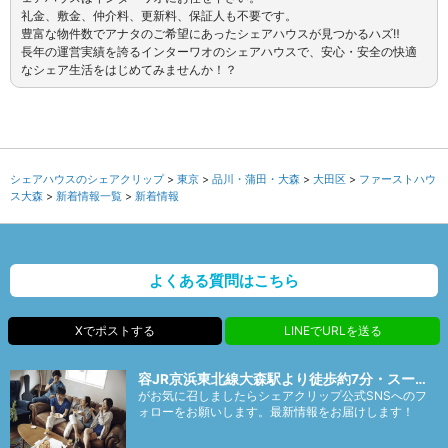
礼金、敷金、仲介料、更新料、保証人も不要です。
豊富な物件数でアナタのご希望にあったシェアハウスが見つかるハズ‼
長年の運営実績を誇るインターワオのシェアハウスで、安心・安全の快適
なシェア生活をはじめてみませんか！？
シェアハウスのシェアクリップ
東京
品川・蒲田・大森
大田区
ファーストハウ
ス大森
新着情報一覧
新着情報
よくある質問はこちら
Xでポストする
LINEでURLを送る
容JR京浜東北線大森駅より徒歩約7分・スー…
がお気に召しましたらシェアクリップ公式SNSへのフ
ォローをお願いします。最新情報をお届けします！