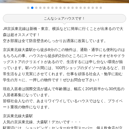
こんなシェアハウスです！
JR京浜東北線は新橋・東京、横浜などに簡単に行くことが出来るので大
森は超オススメです！
空き部屋は全て防音壁含めしっかりお洒落に改装しています。
京浜東北線大森駅から徒歩8分のこの物件は、通勤・通学にも便利なのは
もちろんの事、ハウスから徒歩約2分のところにスーパーオオゼキやドラ
ッグストアのクリエイトがあるので、生活するには申し分ない環境が揃
っています。駅ハウス間には、100円ショップのダイソーがあるなど、日
常生活をより充実にさせてくれます。仕事を頑張る社会人・勉学に励む
学生の方々に、一押しの物件です！ぜひお問合せ下さい！
現在入居者は国際交流が盛んで年齢層は、幅広く20代前半から30代迄の
入居者募集になっています。
皆様社会人なので、あまりワイワイしているハウスではなく、プライベ
ート重視の物件になります。
京浜東北線大森駅
人気の京浜東北線、大森駅！デカいです・・・
駅周辺には、ショッピング・センターや大型スーパー、個人飲食店が立