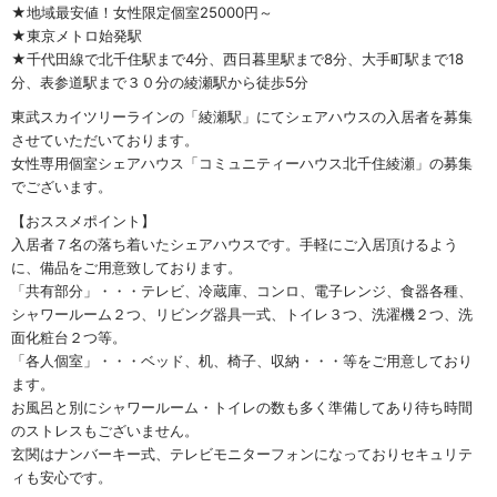
★地域最安値！女性限定個室25000円～
★東京メトロ始発駅
★千代田線で北千住駅まで4分、西日暮里駅まで8分、大手町駅まで18
分、表参道駅まで３０分の綾瀬駅から徒歩5分
東武スカイツリーラインの「綾瀬駅」にてシェアハウスの入居者を募集
させていただいております。
女性専用個室シェアハウス「コミュニティーハウス北千住綾瀬」の募集
でございます。
【おススメポイント】
入居者７名の落ち着いたシェアハウスです。手軽にご入居頂けるよう
に、備品をご用意致しております。
「共有部分」・・・テレビ、冷蔵庫、コンロ、電子レンジ、食器各種、
シャワールーム２つ、リビング器具一式、トイレ３つ、洗濯機２つ、洗
面化粧台２つ等。
「各人個室」・・・ベッド、机、椅子、収納・・・等をご用意しており
ます。
お風呂と別にシャワールーム・トイレの数も多く準備してあり待ち時間
のストレスもございません。
玄関はナンバーキー式、テレビモニターフォンになっておりセキュリテ
ィも安心です。