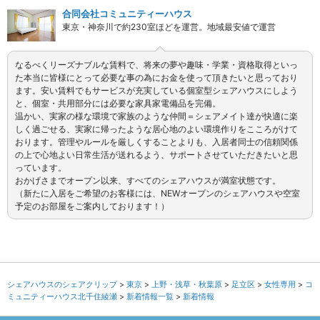
合同会社コミュニティーハウス
東京・神奈川で約230室ほどを運営。地域最安値で運営
なるべくリーズナブルな賃料で、将来の夢や趣味・学業・資格取得といっ
た本当に皆様にとって必要な事の為にお金を使って頂きたいと思っており
ます。安い賃料でもサービスが充実している個室型シェアハウスにしよう
と、個室・共用部分には必要な家具家電備品を完備。
温かい、実家の様な環境で家族のような仲間＝シェアメイト達が快適に楽
しく過ごせる、実家に帰ったような居心地のよい環境作りをこころがけて
おります。管理やルールを厳しくすることよりも、入居者同士の信頼関係
の上で心地よい日常生活が送れるよう、サポートさせていただきたいと思
っています。
おかげさまでオープン以来、すべてのシェアハウスが満室状態です。
（新たに入居をご希望のお客様には、NEWオープンのシェアハウスや空室
予定のお部屋をご案内しております！）
シェアハウスのシェアクリップ
東京
上野・浅草・秋葉原
足立区
女性専用
コ
ミュニティーハウス北千住綾瀬
新着情報一覧
新着情報