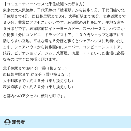
【コミュニティーハウス北千住綾瀬への行き方】
東京の大人気路線、千代田線の「綾瀬駅」から徒歩５分。千代田線で北
千住駅まで4分、西日暮里駅まで8分、大手町駅まで18分、表参道駅まで
３０分。非常にアクセスがいいです。綾瀬駅の改札を出て、平坦な道を
５分ほどです。綾瀬駅前にイトーヨーカドー、スーパー２つ、ハウスか
ら徒歩１分にコンビニ、ドラッグストア、１００円ショップと非常に生
活しやすい立地。平坦な道を５分ほど歩くとシェアハウスに到着いたし
ます。シェアハウスから徒歩圏内にスーパー、コンビニエンスストア、
銀行、ビデオショップ、ジム、八百屋、肉屋・・・といった生活に必要
なものはすぐにお揃え頂けます。
北千住駅まで:約４分（乗り換えなし）
西日暮里駅まで:約８分（乗り換えなし）
大手町駅まで：約１８分（乗り換えなし）
表参道駅まで：約３０分（乗り換えなし）
と都内へのアクセスに便利な町です。
運営者