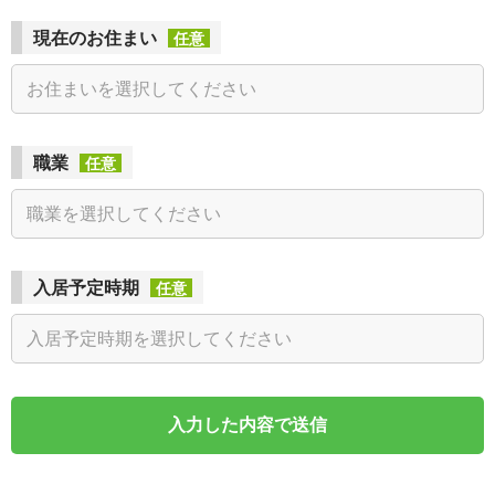
現在のお住まい
任意
職業
任意
入居予定時期
任意