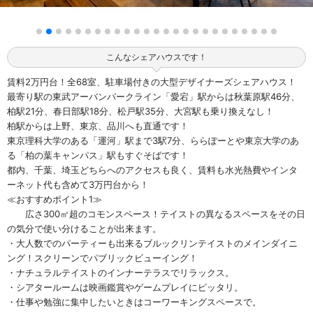
こんなシェアハウスです！
賃料2万円台！全68室、駐車場付きの大型デザイナーズシェアハウス！
最寄り駅の東武アーバンパークライン「愛宕」駅からは秋葉原駅46分、
柏駅21分、春日部駅18分、松戸駅35分、大宮駅も乗り換えなし！
柏駅からは上野、東京、品川へも直通です！
東京理科大学のある「運河」駅まで3駅7分、ららぽーとや東京大学のあ
る「柏の葉キャンパス」駅もすぐそばです！
都内、千葉、埼玉どちらへのアクセスも良く、賃料も水光熱費やインタ
ーネット代も含めて3万円台から！
≪おすすめポイント1≫
広さ300㎡超のコモンスペース！テイストの異なるスペースをその日
の気分で使い分けることが出来ます。
・大人数でのパーティーも出来るブルックリンテイストのメインダイニ
ング！スクリーンでパブリックビューイング！
・ナチュラルテイストのインナーテラスでリラックス。
・シアタールームは映画鑑賞やゲームプレイにピッタリ。
・仕事や勉強に集中したいときはコーワーキングスペースで。