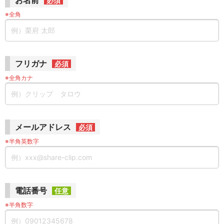
お名前
必須
※全角
フリガナ
必須
※全角カナ
メールアドレス
必須
※半角英数字
電話番号
任意
※半角数字