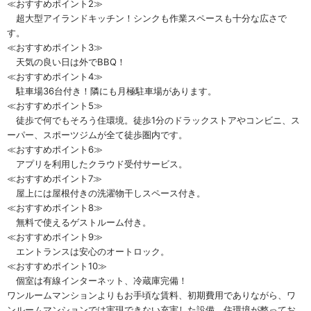
≪おすすめポイント2≫
超大型アイランドキッチン！シンクも作業スペースも十分な広さで
す。
≪おすすめポイント3≫
天気の良い日は外でBBQ！
≪おすすめポイント4≫
駐車場36台付き！隣にも月極駐車場があります。
≪おすすめポイント5≫
徒歩で何でもそろう住環境。徒歩1分のドラックストアやコンビニ、ス
ーパー、スポーツジムが全て徒歩圏内です。
≪おすすめポイント6≫
アプリを利用したクラウド受付サービス。
≪おすすめポイント7≫
屋上には屋根付きの洗濯物干しスペース付き。
≪おすすめポイント8≫
無料で使えるゲストルーム付き。
≪おすすめポイント9≫
エントランスは安心のオートロック。
≪おすすめポイント10≫
個室は有線インターネット、冷蔵庫完備！
ワンルームマンションよりもお手頃な賃料、初期費用でありながら、ワ
ンルームマンションでは実現できない充実した設備、住環境が整ってお