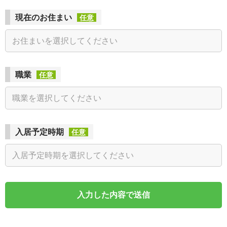
現在のお住まい
任意
職業
任意
入居予定時期
任意