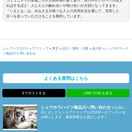
コミュニティの形成こそが人間本来の姿であり、世の中がグローバル化す
ればするほど、人と人との触れ合いや助け合いが大切になってきます。
「いえとも」は、みなさまが様々な人との共同生活を通じて、充実した
日々を送っていただけることを期待しています。
シェアハウスのシェアクリップ
東京
品川・蒲田・大森
品川区
シュウホウハイ
ツ南品川
問い合わせ
よくある質問はこちら
Xでポストする
LINEでURLを送る
シュウホウハイツ南品川へ問い合わせ
がお気に
召しましたらシェアクリップ公式SNSへのフォローを
お願いします。最新情報をお届けします！