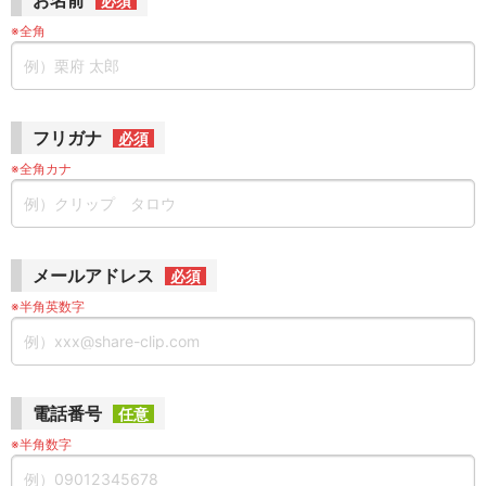
お名前
必須
※全角
フリガナ
必須
※全角カナ
メールアドレス
必須
※半角英数字
電話番号
任意
※半角数字