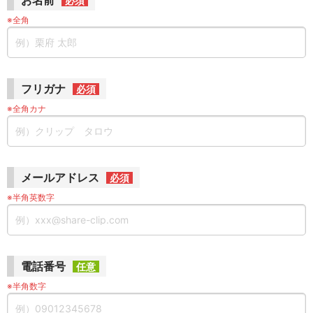
お名前
必須
※全角
フリガナ
必須
※全角カナ
メールアドレス
必須
※半角英数字
電話番号
任意
※半角数字