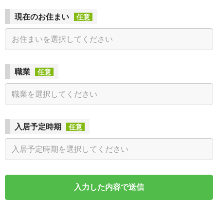
現在のお住まい
任意
職業
任意
入居予定時期
任意