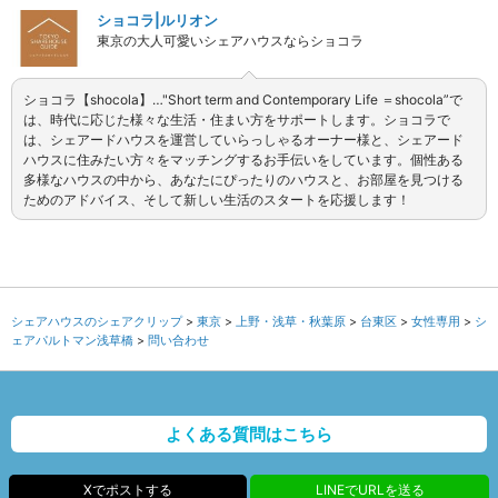
ショコラ|ルリオン
東京の大人可愛いシェアハウスならショコラ
ショコラ【shocola】…"Short term and Contemporary Life ＝shocola”で
は、時代に応じた様々な生活・住まい方をサポートします。ショコラで
は、シェアードハウスを運営していらっしゃるオーナー様と、シェアード
ハウスに住みたい方々をマッチングするお手伝いをしています。個性ある
多様なハウスの中から、あなたにぴったりのハウスと、お部屋を見つける
ためのアドバイス、そして新しい生活のスタートを応援します！
シェアハウスのシェアクリップ
東京
上野・浅草・秋葉原
台東区
女性専用
シ
ェアパルトマン浅草橋
問い合わせ
よくある質問はこちら
Xでポストする
LINEでURLを送る