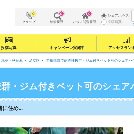
0
0
0
シェアハウス
投稿写真
クリップ
検索履歴
ハウス閲覧履歴
投稿写真
キャンペーン実施中
アクセスラン
・浅草・秋葉原
足立区
重量鉄骨で耐震性抜群・ジム付きペット可のシェアハ
抜群・ジム付きペット可のシェア
緒に住め…