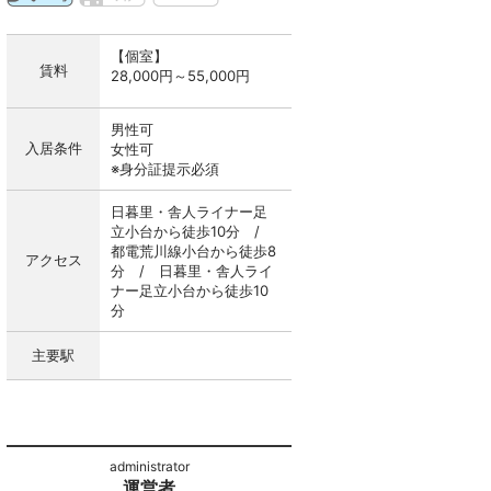
【個室】
賃料
28,000円～55,000円
男性可
入居条件
女性可
※身分証提示必須
日暮里・舎人ライナー足
立小台から徒歩10分 /
都電荒川線小台から徒歩8
アクセス
分 / 日暮里・舎人ライ
ナー足立小台から徒歩10
分
主要駅
運営者