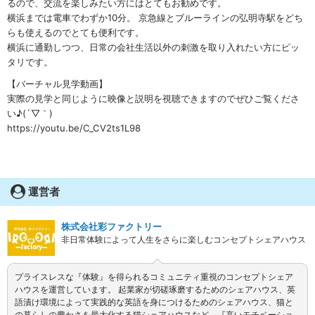
るので、交流を楽しみたい方にはとてもお勧めです。
横浜までは電車でわずか10分。 京急線とブルーラインの弘明寺駅をどち
らも使えるのでとても便利です。
横浜に通勤しつつ、日常の会社生活以外の刺激を取り入れたい方にピッ
タリです。
【バーチャル見学動画】
実際の見学と同じように映像と説明を視聴できますのでぜひご覧くださ
い♪(´▽｀)
https://youtu.be/C_CV2ts1L98
運営者
株式会社彩ファクトリー
非日常体験によって人生をさらに楽しむコンセプトシェアハウス
プライスレスな『体験』を得られるコミュニティ重視のコンセプトシェア
ハウスを運営しています。 起業家が切磋琢磨するためのシェアハウス、英
語漬け環境によって実践的な英語を身につけるためのシェアハウス、猫と
の暮らしの豊かさを最大化する猫シェアハウスなど、『高いモチベーショ