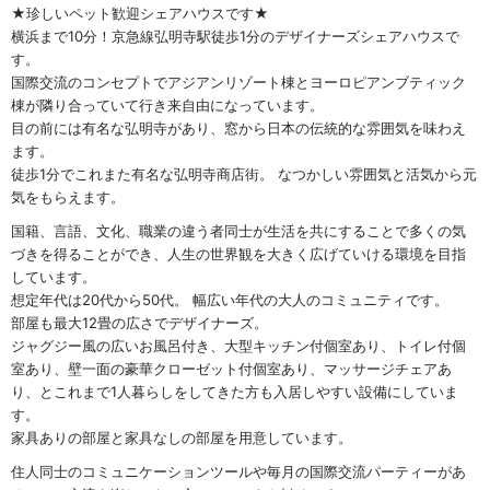
★珍しいペット歓迎シェアハウスです★
横浜まで10分！京急線弘明寺駅徒歩1分のデザイナーズシェアハウスで
す。
国際交流のコンセプトでアジアンリゾート棟とヨーロピアンブティック
棟が隣り合っていて行き来自由になっています。
目の前には有名な弘明寺があり、窓から日本の伝統的な雰囲気を味わえ
ます。
徒歩1分でこれまた有名な弘明寺商店街。 なつかしい雰囲気と活気から元
気をもらえます。
国籍、言語、文化、職業の違う者同士が生活を共にすることで多くの気
づきを得ることができ、人生の世界観を大きく広げていける環境を目指
しています。
想定年代は20代から50代。 幅広い年代の大人のコミュニティです。
部屋も最大12畳の広さでデザイナーズ。
ジャグジー風の広いお風呂付き、大型キッチン付個室あり、トイレ付個
室あり、壁一面の豪華クローゼット付個室あり、マッサージチェアあ
り、とこれまで1人暮らしをしてきた方も入居しやすい設備にしていま
す。
家具ありの部屋と家具なしの部屋を用意しています。
住人同士のコミュニケーションツールや毎月の国際交流パーティーがあ