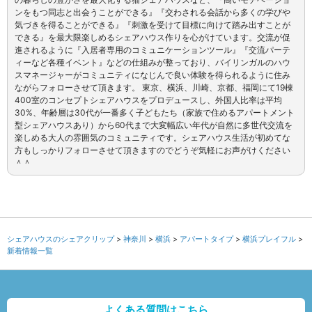
ンをもつ同志と出会うことができる』『交わされる会話から多くの学びや
気づきを得ることができる』『刺激を受けて目標に向けて踏み出すことが
できる』を最大限楽しめるシェアハウス作りを心がけています。交流が促
進されるように『入居者専用のコミュニケーションツール』『交流パーテ
ィーなど各種イベント』などの仕組みが整っており、バイリンガルのハウ
スマネージャーがコミュニティになじんで良い体験を得られるように住み
ながらフォローさせて頂きます。 東京、横浜、川崎、京都、福岡にて19棟
400室のコンセプトシェアハウスをプロデュースし、外国人比率は平均
30%、年齢層は30代が一番多く子どもたち（家族で住めるアパートメント
型シェアハウスあり）から60代まで大変幅広い年代が自然に多世代交流を
楽しめる大人の雰囲気のコミュニティです。シェアハウス生活が初めてな
方もしっかりフォローさせて頂きますのでどうぞ気軽にお声がけください
＾＾
シェアハウスのシェアクリップ
神奈川
横浜
アパートタイプ
横浜プレイフル
新着情報一覧
よくある質問はこちら