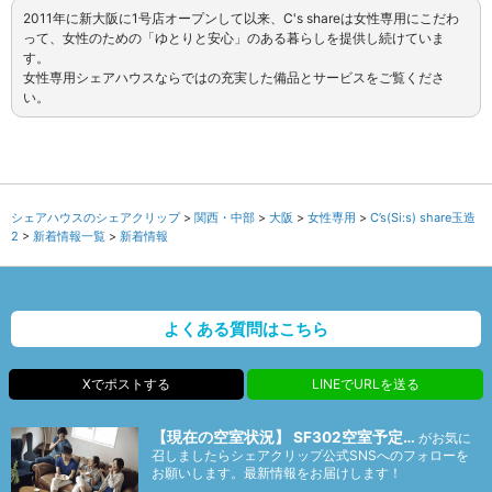
2011年に新大阪に1号店オープンして以来、C's shareは女性専用にこだわ
って、女性のための「ゆとりと安心」のある暮らしを提供し続けていま
す。
女性専用シェアハウスならではの充実した備品とサービスをご覧くださ
い。
シェアハウスのシェアクリップ
関西・中部
大阪
女性専用
C’s(Si:s) share玉造
2
新着情報一覧
新着情報
よくある質問はこちら
Xでポストする
LINEでURLを送る
【現在の空室状況】 SF302空室予定…
がお気に
召しましたらシェアクリップ公式SNSへのフォローを
お願いします。最新情報をお届けします！