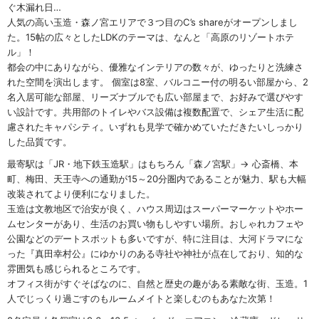
ぐ木漏れ日…
人気の高い玉造・森ノ宮エリアで３つ目のC’s shareがオープンしまし
た。15帖の広々としたLDKのテーマは、なんと「高原のリゾートホテ
ル」！
都会の中にありながら、優雅なインテリアの数々が、ゆったりと洗練さ
れた空間を演出します。 個室は8室、バルコニー付の明るい部屋から、2
名入居可能な部屋、リーズナブルでも広い部屋まで、お好みで選びやす
い設計です。共用部のトイレやバス設備は複数配置で、シェア生活に配
慮されたキャパシティ。いずれも見学で確かめていただきたいしっかり
した品質です。
最寄駅は「JR・地下鉄玉造駅」はもちろん「森ノ宮駅」→ 心斎橋、本
町、梅田、天王寺への通勤が15～20分圏内であることが魅力、駅も大幅
改装されてより便利になりました。
玉造は文教地区で治安が良く、ハウス周辺はスーパーマーケットやホー
ムセンターがあり、生活のお買い物もしやすい場所。おしゃれカフェや
公園などのデートスポットも多いですが、特に注目は、大河ドラマにな
った『真田幸村公』にゆかりのある寺社や神社が点在しており、知的な
雰囲気も感じられるところです。
オフィス街がすぐそばなのに、自然と歴史の趣がある素敵な街、玉造。1
人でじっくり過ごすのもルームメイトと楽しむのもあなた次第！