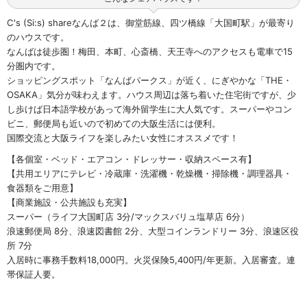
C's (Si:s) shareなんば２は、御堂筋線、四ツ橋線「大国町駅」が最寄り
のハウスです。
なんばは徒歩圏！梅田、本町、心斎橋、天王寺へのアクセスも電車で15
分圏内です。
ショッピングスポット「なんばパークス」が近く、にぎやかな「THE・
OSAKA」気分が味わえます。ハウス周辺は落ち着いた住宅街ですが、少
し歩けば日本語学校があって海外留学生に大人気です。スーパーやコン
ビニ、郵便局も近いので初めての大阪生活には便利。
国際交流と大阪ライフを楽しみたい女性にオススメです！
【各個室・ベッド・エアコン・ドレッサー・収納スペース有】
【共用エリアにテレビ・冷蔵庫・洗濯機・乾燥機・掃除機・調理器具・
食器類をご用意】
【商業施設・公共施設も充実】
スーパー（ライフ大国町店 3分/マックスバリュ塩草店 6分）
浪速郵便局 8分、浪速図書館 2分、大型コインランドリー 3分、浪速区役
所 7分
入居時に事務手数料18,000円。火災保険5,400円/年更新。入居審査。連
帯保証人要。