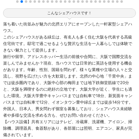
こんなシェアハウスです！
落ち着いた街並みが魅力の北摂エリアにオープンした一軒家型シェアハ
ウス。
このシェアハウスがある緑丘は、有名人も多く住む大阪を代表する高級
住宅街です。邸宅で過ごせるような贅沢な生活を一人暮らしでは体験で
きない魅力として提供します。
旅行や留学、アドレスホッパー生活の前後や合間に、大阪で国際交流を
楽しんでみませんか？現在、当ハウスでは日常的に英語を使用する機会
があります。年齢、性別、国籍を問わず、様々な業種や立場の人々と交
流し、視野を広げたい方を大歓迎します。北摂の中心地「千里中央」ま
では徒歩圏内であり、大阪中心部の梅田までは地下鉄御堂筋線で20分
と、大阪を満喫するのに絶好の立地です。大阪大学が近く、学生にも適
した環境。大阪大学豊中キャンパスまでは自転車で18分、新箕面キャン
パスまでは自転車で12分、イオンタウン豊中緑丘までは徒歩14分です。
外国人、日本人、男女問わず個室を募集しており、シェアハウス未経験
者や多様な交流を求める方も、ぜひお問い合わせください。
【ハウス設備】共有エリアにはテレビ、冷蔵庫、洗濯機、アイロン、掃
除機、調理器具、食器類があり、各部屋には照明、エアコン、家具が完
備されています。