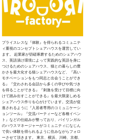
プライスレスな『体験』を得られるコミュニテ
ィ重視のコンセプトシェアハウスを運営してい
ます。 起業家が切磋琢磨するためのシェアハウ
ス、英語漬け環境によって実践的な英語を身に
つけるためのシェアハウス、猫との暮らしの豊
かさを最大化する猫シェアハウスなど、『高い
モチベーションをもつ同志と出会うことができ
る』『交わされる会話から多くの学びや気づき
を得ることができる』『刺激を受けて目標に向
けて踏み出すことができる』を最大限楽しめる
シェアハウス作りを心がけています。交流が促
進されるように『入居者専用のコミュニケーシ
ョンツール』『交流パーティーなど各種イベン
ト』などの仕組みが整っており、バイリンガル
のハウスマネージャーがコミュニティになじん
で良い体験を得られるように住みながらフォロ
ーさせて頂きます。 東京、横浜、川崎、京都、