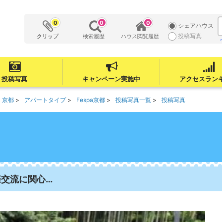
0
0
0
シェアハウス
投稿写真
クリップ
検索履歴
ハウス閲覧履歴
投稿写真
キャンペーン実施中
アクセスラン
京都
アパートタイプ
Fespa京都
投稿写真一覧
投稿写真
際交流に関心…