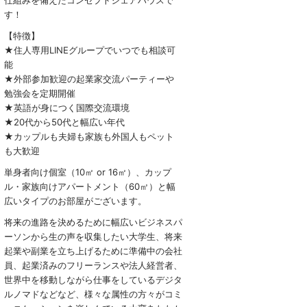
仕組みを備えたコンセプトシェアハウスで
す！
【特徴】
★住人専用LINEグループでいつでも相談可
能
★外部参加歓迎の起業家交流パーティーや
勉強会を定期開催
★英語が身につく国際交流環境
★20代から50代と幅広い年代
★カップルも夫婦も家族も外国人もペット
も大歓迎
単身者向け個室（10㎡ or 16㎡）、カップ
ル・家族向けアパートメント（60㎡）と幅
広いタイプのお部屋がございます。
将来の進路を決めるために幅広いビジネスパ
ーソンから生の声を収集したい大学生、将来
起業や副業を立ち上げるために準備中の会社
員、起業済みのフリーランスや法人経営者、
世界中を移動しながら仕事をしているデジタ
ルノマドなどなど、様々な属性の方々がコミ