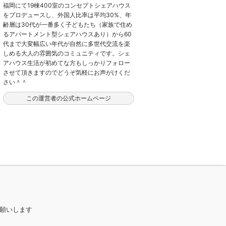
福岡にて19棟400室のコンセプトシェアハウス
をプロデュースし、外国人比率は平均30%、年
齢層は30代が一番多く子どもたち（家族で住め
るアパートメント型シェアハウスあり）から60
代まで大変幅広い年代が自然に多世代交流を楽
しめる大人の雰囲気のコミュニティです。シェ
アハウス生活が初めてな方もしっかりフォロー
させて頂きますのでどうぞ気軽にお声がけくだ
さい＾＾
この運営者の公式ホームページ
お願いします