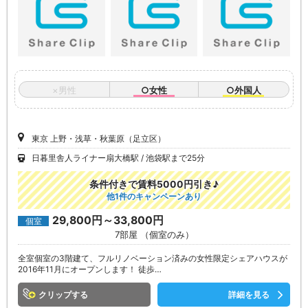
×男性
○女性
○外国人
東京 上野・浅草・秋葉原（足立区）
日暮里舎人ライナー扇大橋駅
池袋駅まで25分
条件付きで賃料5000円引き♪
他1件のキャンペーンあり
29,800円～33,800円
個室
7部屋 （個室のみ）
全室個室の3階建て、フルリノベーション済みの女性限定シェアハウスが
2016年11月にオープンします！ 徒歩…
クリップ
詳細を見る