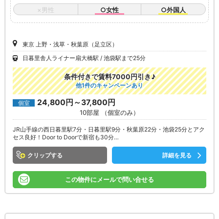
×男性
○女性
○外国人
東京 上野・浅草・秋葉原（足立区）
日暮里舎人ライナー扇大橋駅
池袋駅まで25分
条件付きで賃料7000円引き♪
他1件のキャンペーンあり
24,800円～37,800円
個室
10部屋 （個室のみ）
JR山手線の西日暮里駅7分・日暮里駅9分・秋葉原22分・池袋25分とアク
セス良好！Door to Doorで新宿も30分…
クリップ
詳細を見る
この物件にメールで問い合せる