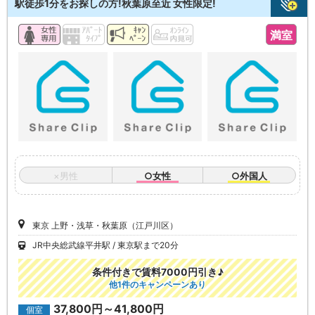
駅徒歩1分をお探しの方!秋葉原至近 女性限定!
満室
×男性
○女性
○外国人
東京 上野・浅草・秋葉原（江戸川区）
JR中央総武線平井駅
東京駅まで20分
条件付きで賃料7000円引き♪
他1件のキャンペーンあり
37,800円～41,800円
個室