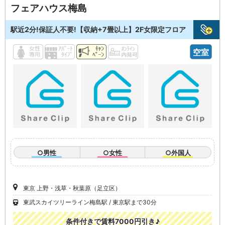
フェアハウス梅島
駅近2分!保証人不要!【収納+7畳以上】2F女限定フロア
空室
○男性
○女性
○外国人
東京 上野・浅草・秋葉原（足立区）
東武スカイツリーライン梅島駅
東京駅まで30分
条件付きで賃料7000円引き♪