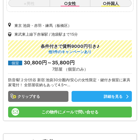
×男性
○女性
○外国人
東京 池袋・赤羽・練馬（板橋区）
東武東上線下赤塚駅
池袋駅まで15分
条件付きで賃料9000円引き♪
他1件のキャンペーンあり
30,800円～35,800円
個室
7部屋 （個室のみ）
防音!駅２分!渋谷 新宿 池袋30分圏内!安心の女性限定・鍵付き個室に家具
家電付！ 全部屋収納もあって4.5〜…
クリップ
詳細を見る
この物件にメールで問い合せる