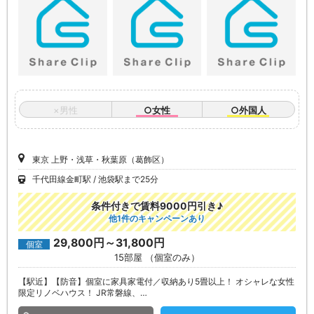
×男性
○女性
○外国人
東京 上野・浅草・秋葉原（葛飾区）
千代田線金町駅
池袋駅まで25分
条件付きで賃料9000円引き♪
他1件のキャンペーンあり
29,800円～31,800円
個室
15部屋 （個室のみ）
【駅近】【防音】個室に家具家電付／収納あり5畳以上！ オシャレな女性
限定リノベハウス！ JR常磐線、…