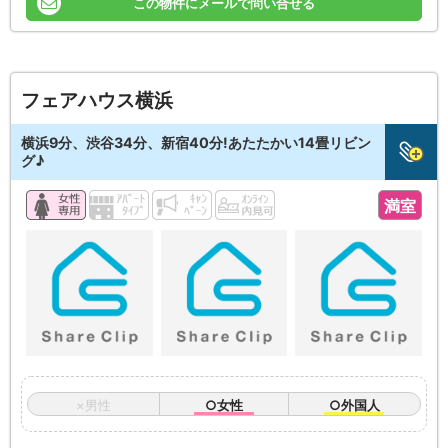
この物件にメールで問い合せる
フェアハウス横浜
横浜9分、渋谷34分、新宿40分!あたたかい14畳リビン
グ♪
満室
×男性
○女性
○外国人