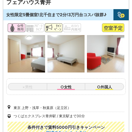
フェアハウス青井
女性限定5畳個室!北千住まで2分!3万円台コスパ抜群♪
空室予定
×男性
○女性
○外国人
東京 上野・浅草・秋葉原（足立区）
つくばエクスプレス青井駅
東京駅まで30分
条件付きで賃料5000円引きキャンペーン