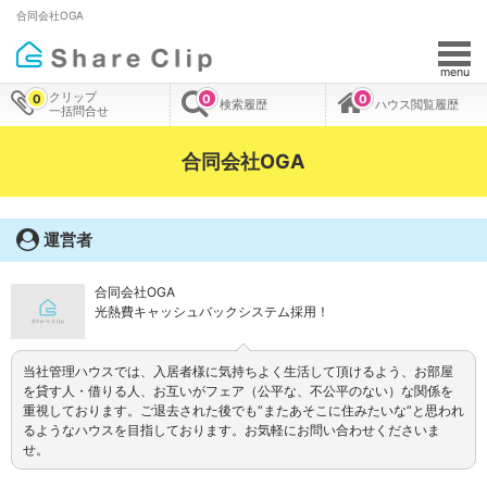
合同会社OGA
menu
クリップ
0
0
0
検索履歴
ハウス閲覧履歴
一括問合せ
合同会社OGA
運営者
合同会社OGA
光熱費キャッシュバックシステム採用！
当社管理ハウスでは、入居者様に気持ちよく生活して頂けるよう、お部屋
を貸す人・借りる人、お互いがフェア（公平な、不公平のない）な関係を
重視しております。ご退去された後でも“またあそこに住みたいな”と思われ
るようなハウスを目指しております。お気軽にお問い合わせくださいま
せ。